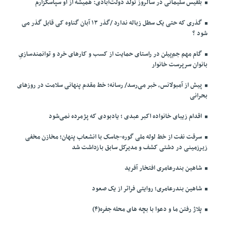
بلقیس سلیمانی در سالروز تولد دولت‌آبادی: همیشه از او سپاسگزارم
گذری که حتی یک سطل زباله ندارد /گذر ۱۳ آبان گناوه کی قابل گذر می
شود ؟
گام مهم جم‌پیلن در راستای حمایت از کسب و کارهای خرد و توانمندسازیِ
بانوان سرپرست خانوار
پیش از آمبولانس، خبر می‌رسد/ رسانه؛ خط مقدم پنهانی سلامت در روزهای
بحرانی
اقدام زیبای خانواده اکبر عبدی ؛ یادبودی که پژمرده نمی‌شود
سرقت نفت از خط لوله ملی گوره-جاسک با انشعاب پنهان؛ مخازن مخفی
زیرزمینی در دشتی کشف و مدیرکل سابق بازداشت شد
شاهین بندرعامری افتخار آفرید
شاهین بندرعامری؛ روایتی فراتر از یک صعود
پلاژ رفتن ما و دعوا با بچه های محله جفره(۴)