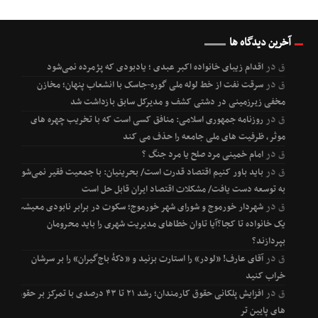
آخرین دیدگاه ها
ق
در
اقدام زیبای خانواده اکبر عبدی ؛ یادبودی که پژمرده نمی‌شود
ق
در
سرقت نفت از خط لوله ملی گوره-جاسک با انشعاب پنهان؛ مخازن
مخفی زیرزمینی در دشتی کشف و مدیرکل سابق بازداشت شد
ق
در
روزنامه جمهوری اسلامی: منافق کسی است که با تخریب چهره های
موثر، ظرفیت های ملی جامعه را حذف می کند
ق
در
امام خمینی مرد صلح یا مرد جنگ ؟
ق
در
باید باور کنیم اقتصاد قدرت است/ بحرینیان: با جمعیت فقیر نمی‌شود
به توسعه دست یافت/ مشکلات اقتصاد ایران قابل حل است
ق
در
شهردار خورموج و شورای شهر خورموج؛ سکوت در برابر نابودی معیشت
یک خانواده تا کجا؟آیا تاوان خطاهای مدیریت شهری را باید محرومان
بپردازند؟
ق
در
آقای عارف! «لودر» را استارت بزنید و «دکۀ باج‌گیران» را بر سرشان
خراب کنید
ق
در
افزایش پلکانی حقوق کارمندان؛ رشد ۲۱ تا ۴۳ درصدی با تمرکز بر حقوق
های پایین تر