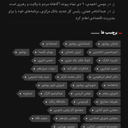
ق
در
موسی احمدی: ۹ دی نماد پیوند آگاهانه مردم با ولایت و رهبری است
ق
در
عبدالناصر همتی، رئیس کل جدید بانک مرکزی، برنامه‌های خود را برای
مدیریت اقتصادی اعلام کرد
برچسب ها
استان بوشهر
استانداری بوشهر
استخدام
امیرحسین تاجدینی
ایران باستان
بهرام نکیسا
بوشهر
جزیره خارک
جواد غلام نژاد جبری
حسن لاوری
حمید عشایری
خاطرات ظلم آباد
دولت سیزدهم
دکتر اصغر ابراهیمی
دکتر محمد کارگر
سید رضا حسینی
شاهنامه
شهرداری بوشهر
شورای شهر بوشهر
شورای پنجم
عباس کریمی
عبدالرحیم کارگر
عسلویه
علیرضا مشایخ
فردوسی
ماشاالله زنگنه
مجتبی خرم آبادی
مجتمع گاز پارس جنوبی
مجلس شورای اسلامی
مجلس یازدهم
مجید غاله
محمدرضا شفیعی کدکنی
منصور بهرامی