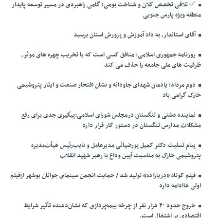
✅️ تلاقی تخصص کلان و شناخت بومی؛ گامی راهبردی در مسیر توسعه پایدار
منطقه ویژه پارس جنوبی
آقای استاندار، به داد آموزش و پرورش استان برسید
روزنامه جمهوری اسلامی: منافق کسی است که با تخریب چهره های موثر،
ظرفیت های ملی جامعه را حذف می کند
دوم مرداد؛ یادمان شهدای جاودانه و نشان افتخار صنعت و ایثار پتروشیمی
خارک گرامی باد
نماینده دشتی و تنگستان درمجلس شورای اسلامی:پیگیری جدی برای رفع
مشکلات مدارس تنگستان در دستور کار قرار دارد
پیام تسلیت دکتر کمیل پورضیائی مدیرعامل و نایب‌رئیس هیأت‌مدیره
پتروشیمی خارک به مناسبت آیین وداع با رهبر شهید انقلاب
فیلم کوتاه «دِریازاده» تولید شد / حمایت انجمن سینمای جوانان بوشهر ازفیلم
اولی هاادامه دارد
خروج حدود ۴۰ هزار نفر از چرخه بیمه‌پردازی که نشان‌دهنده تأثیر شرایط
اقتصادی بر اشتغال است.