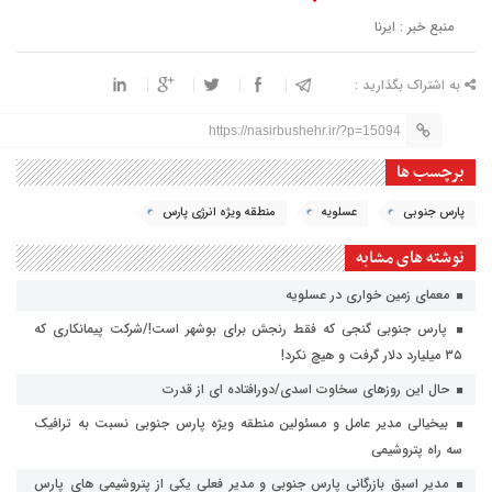
منبع خبر : ایرنا
به اشتراک بگذارید :
https://nasirbushehr.ir/?p=15094
برچسب ها
پارس جنوبی
عسلویه
منطقه ویژه انرژی پارس
نوشته های مشابه
معمای زمین خواری در عسلویه
پارس جنوبی گنجی که فقط رنجش برای بوشهر است!/شرکت پیمانکاری که
۳۵ میلیارد دلار گرفت و هیچ نکرد!
حال این روزهای سخاوت اسدی/دورافتاده ای از قدرت
بیخیالی مدیر عامل و مسئولین منطقه ویژه پارس جنوبی نسبت به ترافیک
سه راه پتروشیمی
مدیر اسبق بازرگانی پارس جنوبی و مدیر فعلی یکی از پتروشیمی های پارس