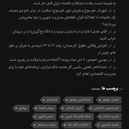
به توسعه دست یافت/ مشکلات اقتصاد ایران قابل حل است
ق
در
شهردار خورموج و شورای شهر خورموج؛ سکوت در برابر نابودی معیشت
یک خانواده تا کجا؟آیا تاوان خطاهای مدیریت شهری را باید محرومان
بپردازند؟
ق
در
آقای عارف! «لودر» را استارت بزنید و «دکۀ باج‌گیران» را بر سرشان
خراب کنید
ق
در
افزایش پلکانی حقوق کارمندان؛ رشد ۲۱ تا ۴۳ درصدی با تمرکز بر حقوق
های پایین تر
ق
در
موسی احمدی: ۹ دی نماد پیوند آگاهانه مردم با ولایت و رهبری است
ق
در
عبدالناصر همتی، رئیس کل جدید بانک مرکزی، برنامه‌های خود را برای
مدیریت اقتصادی اعلام کرد
برچسب ها
استان بوشهر
استانداری بوشهر
استخدام
امیرحسین تاجدینی
ایران باستان
بهرام نکیسا
بوشهر
جزیره خارک
جواد غلام نژاد جبری
حسن لاوری
حمید عشایری
خاطرات ظلم آباد
دولت سیزدهم