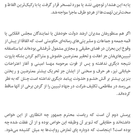
یا به این هشدار توجهی نشد یا مورد تمسخر قرار گرفت یا با رکیک‌ترین الفاظ و
سخت‌ترین تهمت‌ها از هردو طرف ماجرا مواجه شد.
اگر هم منظورشان مدیران ارشد دولت خودشان یا نمایندگان مجلس انقلابی یا
ائمه جمعه و جماعات و سلبریتی‌های رسانه‌ای حکومتی است که اتفاقا از پیش از
وقوع این بحران در فضای حقیقی و مجازی مشغول دُرفشانی بوده‌اند اما متاسفانه
تبیین‌های‌شان جز اهانت و تحقیر معترضین خاموش و متراکم کردن بشکه باروت
نتیجه دیگری نداشته و پس از فوت مرحومه مهسا امینی و آغاز اعتراضات
خیابانی نیز، هر حرف و سخنی از ایشان جز تحریک بیشتر معترضین و ریختن
بنزین بیشتر بر آتش خشم و خشونت پیامد دیگری نداشته است چنان که به نظر
می‌رسد در مقاطعی، تکلیف شرکت در جهاد تبیین را از گردن برخی از آنها ساقط
کرده‌اند.
پرسش دوم آن است که ریاست محترم جمهور چه انتظاری از این خواص
داشته‌اند و حقایقی که تنویر آن وظیفه این خواص بوده و از آن غفلت شده چه
بوده است؟ اینجاست که دوباره پای تعارض روایت‌ها به میان کشیده می‌شود.