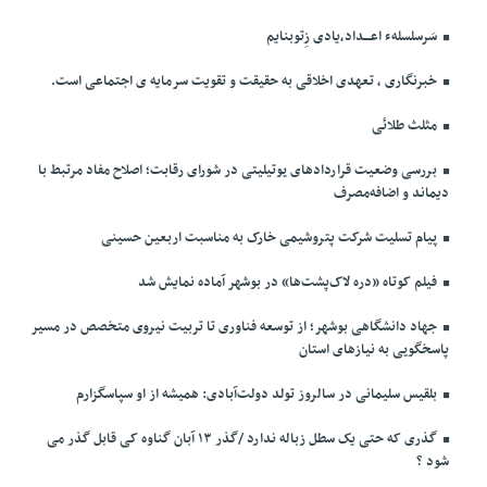
سَرسلسلهء اعـــداد،یادی زِتوبنایم
خبرنگاری ، تعهدی اخلاقی به حقیقت و تقویت سرمایه ی اجتماعی است.
مثلث طلائی
بررسی وضعیت قراردادهای یوتیلیتی در شورای رقابت؛ اصلاح مفاد مرتبط با
دیماند و اضافه‌مصرف
پیام تسلیت شرکت پتروشیمی خارک به مناسبت اربعین حسینی
فیلم کوتاه «دره لاک‌پشت‌ها» در بوشهر آماده نمایش شد
جهاد دانشگاهی بوشهر؛ از توسعه فناوری تا تربیت نیروی متخصص در مسیر
پاسخگویی به نیازهای استان
بلقیس سلیمانی در سالروز تولد دولت‌آبادی: همیشه از او سپاسگزارم
گذری که حتی یک سطل زباله ندارد /گذر ۱۳ آبان گناوه کی قابل گذر می
شود ؟