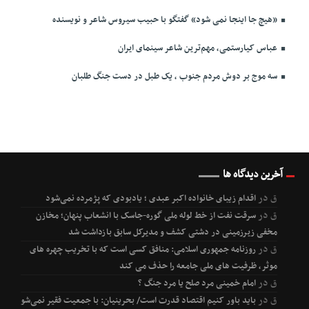
«هیچ جا اینجا نمی شود» گفتگو با حبیب سیروس شاعر و نویسنده
عباس کیارستمی، مهم‌ترین شاعر سینمای ایران
سه موج بر دوش مردم جنوب ، یک طبل در دست جنگ طلبان
آخرین دیدگاه ها
ق
در
اقدام زیبای خانواده اکبر عبدی ؛ یادبودی که پژمرده نمی‌شود
ق
در
سرقت نفت از خط لوله ملی گوره-جاسک با انشعاب پنهان؛ مخازن
مخفی زیرزمینی در دشتی کشف و مدیرکل سابق بازداشت شد
ق
در
روزنامه جمهوری اسلامی: منافق کسی است که با تخریب چهره های
موثر، ظرفیت های ملی جامعه را حذف می کند
ق
در
امام خمینی مرد صلح یا مرد جنگ ؟
ق
در
باید باور کنیم اقتصاد قدرت است/ بحرینیان: با جمعیت فقیر نمی‌شود