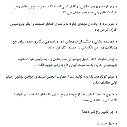
روزنامه جمهوری اسلامی: منافق کسی است که با تخریب چهره های موثر،
ظرفیت های ملی جامعه را حذف می کند
دوم مرداد؛ یادمان شهدای جاودانه و نشان افتخار صنعت و ایثار پتروشیمی
خارک گرامی باد
نماینده دشتی و تنگستان درمجلس شورای اسلامی:پیگیری جدی برای رفع
مشکلات مدارس تنگستان در دستور کار قرار دارد
پیام تسلیت دکتر کمیل پورضیائی مدیرعامل و نایب‌رئیس هیأت‌مدیره
پتروشیمی خارک به مناسبت آیین وداع با رهبر شهید انقلاب
فیلم کوتاه «دِریازاده» تولید شد / حمایت انجمن سینمای جوانان بوشهر ازفیلم
اولی هاادامه دارد
خروج حدود ۴۰ هزار نفر از چرخه بیمه‌پردازی که نشان‌دهنده تأثیر شرایط
اقتصادی بر اشتغال است.
چرا تغییر رخ نمی‌دهد؟
جهل چیست