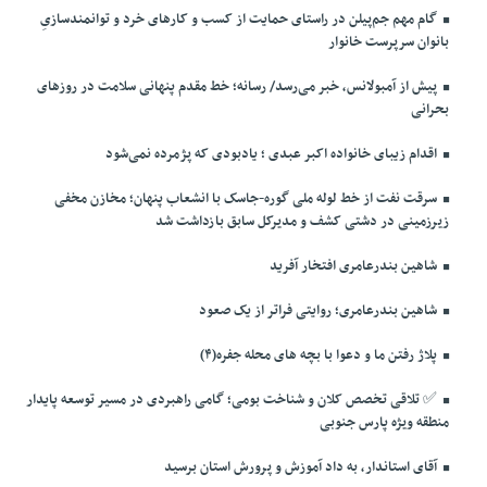
گام مهم جم‌پیلن در راستای حمایت از کسب و کارهای خرد و توانمندسازیِ
بانوان سرپرست خانوار
پیش از آمبولانس، خبر می‌رسد/ رسانه؛ خط مقدم پنهانی سلامت در روزهای
بحرانی
اقدام زیبای خانواده اکبر عبدی ؛ یادبودی که پژمرده نمی‌شود
سرقت نفت از خط لوله ملی گوره-جاسک با انشعاب پنهان؛ مخازن مخفی
زیرزمینی در دشتی کشف و مدیرکل سابق بازداشت شد
شاهین بندرعامری افتخار آفرید
شاهین بندرعامری؛ روایتی فراتر از یک صعود
پلاژ رفتن ما و دعوا با بچه های محله جفره(۴)
✅️ تلاقی تخصص کلان و شناخت بومی؛ گامی راهبردی در مسیر توسعه پایدار
منطقه ویژه پارس جنوبی
آقای استاندار، به داد آموزش و پرورش استان برسید