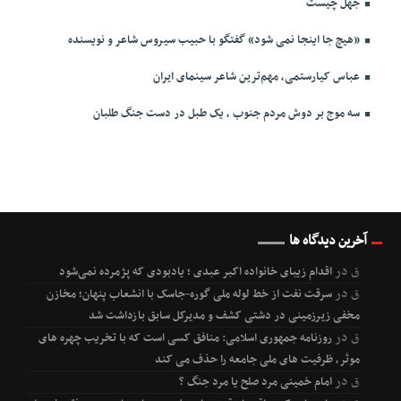
جهل چیست
«هیچ جا اینجا نمی شود» گفتگو با حبیب سیروس شاعر و نویسنده
عباس کیارستمی، مهم‌ترین شاعر سینمای ایران
سه موج بر دوش مردم جنوب ، یک طبل در دست جنگ طلبان
آخرین دیدگاه ها
ق
در
اقدام زیبای خانواده اکبر عبدی ؛ یادبودی که پژمرده نمی‌شود
ق
در
سرقت نفت از خط لوله ملی گوره-جاسک با انشعاب پنهان؛ مخازن
مخفی زیرزمینی در دشتی کشف و مدیرکل سابق بازداشت شد
ق
در
روزنامه جمهوری اسلامی: منافق کسی است که با تخریب چهره های
موثر، ظرفیت های ملی جامعه را حذف می کند
ق
در
امام خمینی مرد صلح یا مرد جنگ ؟