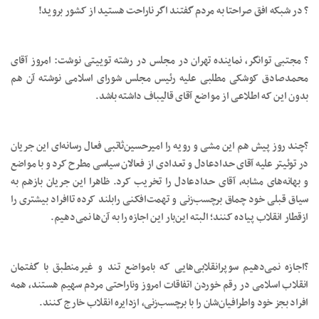
? در شبکه افق صراحتا به مردم گفتند اگر ناراحت هستید از کشور بروید!
? مجتبی توانگر، نماینده تهران در مجلس در رشته توییتی نوشت: امروز آقای
محمدصادق کوشکی مطلبی علیه رئیس مجلس شورای اسلامی نوشته آن هم
بدون این که اطلاعی از مواضع آقای قالیباف داشته باشد.
?چند روز پیش هم این مشی و رویه را امیرحسین‌ثاتبی فعال رسانه‌ای این جریان
در توئیتر علیه آقای حدادعادل و تعدادی از فعالان سیاسی مطرح کرد و با مواضع
و بهانه‌های مشابه، آقای حدادعادل را تخریب کرد. ظاهرا این جریان بازهم به
سیاق قبلی خود چماق برچسب‌زنی و تهمت‌افکنی رابلند کرده تاافراد بیشتری را
ازقطار انقلاب پیاده کنند؛ البته این‌بار این اجازه را به آن‌ها نمی‌دهیم.
?اجازه نمی‌دهیم سوپرانقلابی‌هایی که بامواضع تند و غیرمنطبق با گفتمان
انقلاب اسلامی در رقم خوردن اتفاقات امروز وناراحتی مردم سهیم هستند، همه
افراد بجز خود واطرافیان‌شان را با برچسب‌زنی، ازدایره انقلاب خارج کنند.