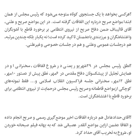
?هرکسی بخواهد با یک جستجوی کوتاه متوجه می‌شود که رئیس مجلس از همان
ابتدا مواضع صریح درباره این اتفاقات گرفته است. در این مواضع صریح و علنی،
آقای قالیباف ضمن دفاع صریح از نیروی انتظامی بر برخورد قاطع با آشوبگران
واغتشاشگران و مرزبندی بادشمنان تاکید کرده است؛ نه یکبار بلکه چندین مرتبه،
هم درجلسات عمومی وعلنی و هم در جلسات خصوصی وغیرعلنی.
?نطق رئیس مجلس در ۲۹شهریور یعنی در شروع اتفاقات، سخنرانی او در
همایش تجلیل از پیشکسوتان دفاع مقدس در ۶مهر، نطق پیش از دستور ۱۰مهر،
نطق ۱۲مهر، سخنرانی جلسه فراکسیون انقلاب اسلامی و… فقط نمونه‌های
کوچکی ازمواضع قاطعانه وصریح رئیس مجلس درحمایت از نیروی انتظامی برای
برخورد قاطع با اغتشاشگران است.
?آقای حدادعادل هم درباره اتفاقات اخیر موضع‌گیری رسمی و صریح انجام داده
و اتفاقا دشمن ازاین مواضع آنقدر عصبانی شد که به بهانه فیلم صبحانه خوردن
او، شروع به تخریب آقای حداد کرد.