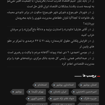
ق
در
باید باور کنیم اقتصاد قدرت است/ بحرینیان: با جمعیت فقیر نمی‌شود
به توسعه دست یافت/ مشکلات اقتصاد ایران قابل حل است
ق
در
شهردار خورموج و شورای شهر خورموج؛ سکوت در برابر نابودی معیشت
یک خانواده تا کجا؟آیا تاوان خطاهای مدیریت شهری را باید محرومان
بپردازند؟
ق
در
آقای عارف! «لودر» را استارت بزنید و «دکۀ باج‌گیران» را بر سرشان
خراب کنید
ق
در
افزایش پلکانی حقوق کارمندان؛ رشد ۲۱ تا ۴۳ درصدی با تمرکز بر حقوق
های پایین تر
ق
در
موسی احمدی: ۹ دی نماد پیوند آگاهانه مردم با ولایت و رهبری است
ق
در
عبدالناصر همتی، رئیس کل جدید بانک مرکزی، برنامه‌های خود را برای
مدیریت اقتصادی اعلام کرد
برچسب ها
استان بوشهر
استانداری بوشهر
استخدام
امیرحسین تاجدینی
ایران باستان
بهرام نکیسا
بوشهر
جزیره خارک
جواد غلام نژاد جبری
حسن لاوری