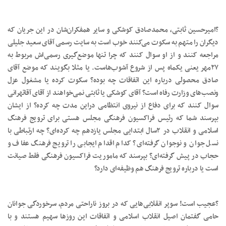
?امیرحسین ثابتی، محمدصادق کوشکی و سایر همفکران‌شان در این جریان که
دیگران را متهم به سکوت می‌کنند خوب است به سایت رسمی آقای سعید جلیلی
مراجعه کنند و از او سوال کنند که چرا تنها موضع‌گیری رسمی‌اش مربوط به
۲۷مهر یعنی یکماه پس از شروع آشوب‌هاست. یا مثلا بگویند که موضع آقای
صادق محصولی درباره این اتفاقات چه بوده؟ سکوت کرده یا مشغول عزل
ونصب‌های وزارت رفاه است؟ آقای کوشکی یا ثابتی نمی‌خواهند از آقای آقاتهرانی
سوال کنند که برای دفاع از نیروی انتظامی دراین مدت چه کرده؟ از ایشان
بپرسند شما که رئیس فراکسیون فرهنگی مجلس هستی برای ترویج فرهنگ
اسلامی و انقلاب در ۲سال ابتدایی مجلس یازدهم چه کرده‌ای؟ چه ارتباطی با
نسل جوان و نوجوان گرفته‌ای؟ کدام اقدام ایجابی را ترویج فرهنگ عفاف و
حجاب در پیش گرفته‌ای؟ بپرسند که ماموریت فراکسیون فرهنگی فقط صیانت
است یا درباره ترویج فرهنگ هم وظیفه‌ای دارد؟
?عجیب است! سوپر انقلابی‌هایی که در بروز ناراحتی مردم، سرخوردگی جوانان
حامی گفتمان اصیل انقلاب اسلامی و اتفاقات این روزها سهیم هستند و با