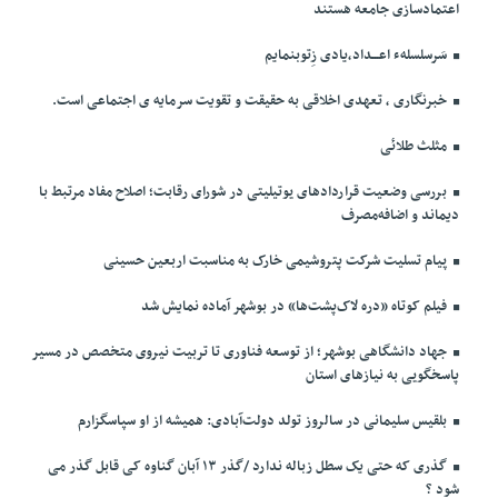
اعتمادسازی جامعه هستند
سَرسلسلهء اعـــداد،یادی زِتوبنمایم
خبرنگاری ، تعهدی اخلاقی به حقیقت و تقویت سرمایه ی اجتماعی است.
مثلث طلائی
بررسی وضعیت قراردادهای یوتیلیتی در شورای رقابت؛ اصلاح مفاد مرتبط با
دیماند و اضافه‌مصرف
پیام تسلیت شرکت پتروشیمی خارک به مناسبت اربعین حسینی
فیلم کوتاه «دره لاک‌پشت‌ها» در بوشهر آماده نمایش شد
جهاد دانشگاهی بوشهر؛ از توسعه فناوری تا تربیت نیروی متخصص در مسیر
پاسخگویی به نیازهای استان
بلقیس سلیمانی در سالروز تولد دولت‌آبادی: همیشه از او سپاسگزارم
گذری که حتی یک سطل زباله ندارد /گذر ۱۳ آبان گناوه کی قابل گذر می
شود ؟