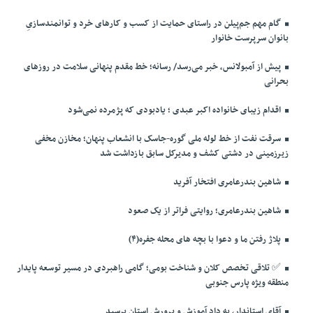
گام مهم جم‌پیلن در راستای حمایت از کسب و کارهای خرد و توانمندسازیِ
بانوان سرپرست خانوار
پیش از آمبولانس، خبر می‌رسد/ رسانه؛ خط مقدم پنهانی سلامت در روزهای
بحرانی
اقدام زیبای خانواده اکبر عبدی ؛ یادبودی که پژمرده نمی‌شود
سرقت نفت از خط لوله ملی گوره-جاسک با انشعاب پنهان؛ مخازن مخفی
زیرزمینی در دشتی کشف و مدیرکل سابق بازداشت شد
شاهین بندرعامری افتخار آفرید
شاهین بندرعامری؛ روایتی فراتر از یک صعود
پلاژ رفتن ما و دعوا با بچه های محله جفره(۴)
✅️ تلاقی تخصص کلان و شناخت بومی؛ گامی راهبردی در مسیر توسعه پایدار
منطقه ویژه پارس جنوبی
آقای استاندار، به داد آموزش و پرورش استان برسید