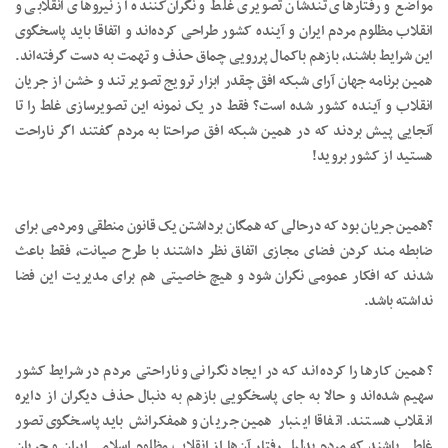
مواضع و رفتارهای تندشان تصویری غلط و نگران‌کننده از نیروهای انقلابی و
انقلاب مظلوم مردم ایران و آینده کشور طراحی کرده‌اند و اتفاقا باید پاسخگوی
این شرایط باشند، بازهم باکمال پررویی چماق حذف و تهمت به دست گرفته‌اند.
همین برنامه جهان آرای شبکه افق چقدر ابزار ترویج تصویر تند و خشن از جریان
انقلاب و آینده کشور شده است؟ فقط در یک نمونه این تصویرسازی غلط را تا
آنجایی پیش بردند که در همین شبکه افق صراحتا به مردم گفتند اگر ناراحت
هستید از کشور بروید!
?همین جریان بود که درحالی که همگان برداشتن یک قانون منطقی ومردمی برای
ضابطه مند کردن فضای مجازی اتفاق نظر داشتند با طرح صیانت، فقط باعث
شدند که افکار عمومی نگران شود و هیچ خاصیتی هم برای مدیریت این فضا
نداشته باشد.
?همین کارها را کرده‌اند که در ایجاد نگرانی و ناراحتی مردم در شرایط کشور
سهیم شده‌اند و حالا به جای پاسخگویی بازهم به دنبال حذف دیگران از دایره
انقلاب هستند. اتفاقا اینبار همین جریان و همفکرانش باید پاسخگوی تصور
غلطی باشند که مردم بدلیل رفتار آن‌ها از انقلاب مظلوم اسلامی ایران و جریان