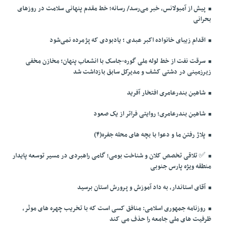
پیش از آمبولانس، خبر می‌رسد/ رسانه؛ خط مقدم پنهانی سلامت در روزهای
بحرانی
اقدام زیبای خانواده اکبر عبدی ؛ یادبودی که پژمرده نمی‌شود
سرقت نفت از خط لوله ملی گوره-جاسک با انشعاب پنهان؛ مخازن مخفی
زیرزمینی در دشتی کشف و مدیرکل سابق بازداشت شد
شاهین بندرعامری افتخار آفرید
شاهین بندرعامری؛ روایتی فراتر از یک صعود
پلاژ رفتن ما و دعوا با بچه های محله جفره(۴)
✅️ تلاقی تخصص کلان و شناخت بومی؛ گامی راهبردی در مسیر توسعه پایدار
منطقه ویژه پارس جنوبی
آقای استاندار، به داد آموزش و پرورش استان برسید
روزنامه جمهوری اسلامی: منافق کسی است که با تخریب چهره های موثر،
ظرفیت های ملی جامعه را حذف می کند