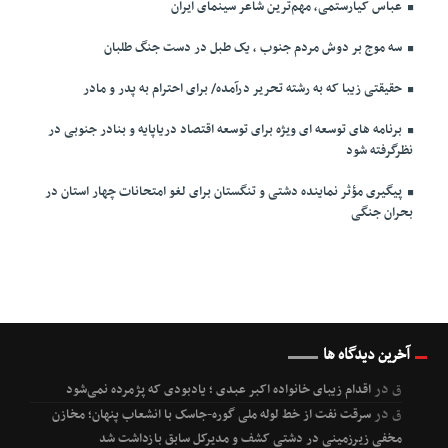
عباس کیارستمی، مهم‌ترین شاعر سینمای ایران
سه موج بر دوش مردم جنوب ، یک طبل در دست جنگ طلبان
حقیقتی زیبا که به رشته تحریر درآمده/ برای احترام به پدر و مادر
برنامه های توسعه ای ویژه برای توسعه اقتصاد دریاپایه و بنادر جنوبی در
نظرگرفته شود
پیگیری مؤثر نماینده دشتی و تنگستان برای لغو امتحانات چهار استان در
بحران جنگی
آخرین دیدگاه ها
ق
در
اقدام زیبای خانواده اکبر عبدی ؛ یادبودی که پژمرده نمی‌شود
ق
در
سرقت نفت از خط لوله ملی گوره-جاسک با انشعاب پنهان؛ مخازن
مخفی زیرزمینی در دشتی کشف و مدیرکل سابق بازداشت شد