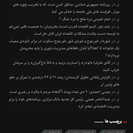
ق
در
روزنامه جمهوری اسلامی: منافق کسی است که با تخریب چهره های
موثر، ظرفیت های ملی جامعه را حذف می کند
ق
در
امام خمینی مرد صلح یا مرد جنگ ؟
ق
در
باید باور کنیم اقتصاد قدرت است/ بحرینیان: با جمعیت فقیر نمی‌شود
به توسعه دست یافت/ مشکلات اقتصاد ایران قابل حل است
ق
در
شهردار خورموج و شورای شهر خورموج؛ سکوت در برابر نابودی معیشت
یک خانواده تا کجا؟آیا تاوان خطاهای مدیریت شهری را باید محرومان
بپردازند؟
ق
در
آقای عارف! «لودر» را استارت بزنید و «دکۀ باج‌گیران» را بر سرشان
خراب کنید
ق
در
افزایش پلکانی حقوق کارمندان؛ رشد ۲۱ تا ۴۳ درصدی با تمرکز بر حقوق
های پایین تر
ق
در
موسی احمدی: ۹ دی نماد پیوند آگاهانه مردم با ولایت و رهبری است
ق
در
عبدالناصر همتی، رئیس کل جدید بانک مرکزی، برنامه‌های خود را برای
مدیریت اقتصادی اعلام کرد
برچسب ها