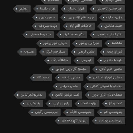
استان بوشهر
استانداری بوشهر
استخدام
امیرحسین تاجدینی
ایران باستان
بهرام نکیسا
بوشهر
جزیره خارک
جواد غلام نژاد جبری
حسن لاوری
حمید عشایری
خاطرات ظلم آباد
دولت سیزدهم
دکتر اصغر ابراهیمی
دکتر محمد کارگر
سید رضا حسینی
شاهنامه
شهرداری بوشهر
شورای شهر بوشهر
شورای پنجم
عباس کریمی
عبدالرحیم کارگر
عسلویه
علیرضا مشایخ
فردوسی
ماشاالله زنگنه
مجتبی خرم آبادی
مجتمع گاز پارس جنوبی
مجلس شورای اسلامی
مجلس یازدهم
مجید غاله
محمدرضا شفیعی کدکنی
منصور بهرامی
منطقه ویژه انرژی پارس
نصیر بوشهر آنلاین
نصیربوشهرآنلاین
نفت و گاز
وزارت نفت
پارس جنوبی
پتروشیمی
پتروشیمی جم
پتروشیمی خارک
پتروشیمی زاگرس
پتروشیمی پردیس
پروین تاج محمدی