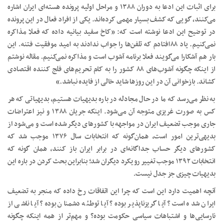
برای اثبات این ادعا به دوران ۱۳۸۸ و مراحل اولیه پرونده هسته‌ای ایران اشاره
می‌کنند، گویی که کشف بسیار مهمی کرده‌اند. یکی از افراد فعال در این پرونده
در توضیح این ادعا نوشته است که: «کاخ سفید بیانیه داده که فعلا مذاکره
نمی‌کنیم. یاد ۸۸افتادم که تلفن‌ها را جواب ندادند به امید موفقیت فتنه. این
بار هم آشکارا می‌گویند فعلا برنامه آشوب است و مذاکره نمی‌کنیم. مقاله نوشتم
از اینکه چگونه آشوب‌های ۸۸ کشور را به کام تحریم‌های فلج کننده اقتصادی
کشاند. بازخوانی آن در این روز‌ها شاید خالی از فایده نباشد.»
به نظر می‌رسد که ما در حال مجادله در باره بدیهیات هستیم، بدیهیاتی که هر
کس به صورت غریزی متوجه آن می‌شود. اینکه جریان ۱۳۸۸ و نیز اعتراضات
جاری موجب تضعیف ایران در مواجهه با کشور‌های دیگر شده است و می‌شود از
بدیهی‌ترین امور است، همان‌گونه که انتخابات سال ۱۳۷۶ موجب شد که
کشور‌های دیگر حساب جداگانه‌ای در برابر ایران باز کنند، همان گونه که
انتخابات ۱۳۹۲ موجب تغییر رویکرد دیگران شد؛ بنابراین بحث کردن در باره این
بدیهیات چیزی جز جدل نیست.
آنچه اهمیت دارد این است که چرا این اتفاقات رخ داده که منجر به تضعیف
ایران شده است؟ آیا گریزناپذیر بوده؟ آیا توطئه دشمنان بوده؟ آیا ناشی از
نارسایی‌ها و اشتباهات سیاسی حکومت بوده؟ و مهم‌تر از همه اینکه چگونه