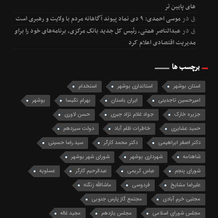
های پایین تر
ق
در
موسی احمدی: ۹ دی نماد پیوند آگاهانه مردم با ولایت و رهبری است
ق
در
عبدالناصر همتی، رئیس کل جدید بانک مرکزی، برنامه‌های خود را برای
مدیریت اقتصادی اعلام کرد
برچسب ها
استان بوشهر
استانداری بوشهر
استخدام
امیرحسین تاجدینی
ایران باستان
بهرام نکیسا
بوشهر
جزیره خارک
جواد غلام نژاد جبری
حسن لاوری
حمید عشایری
خاطرات ظلم آباد
دولت سیزدهم
دکتر اصغر ابراهیمی
دکتر محمد کارگر
سید رضا حسینی
شاهنامه
شهرداری بوشهر
شورای شهر بوشهر
شورای پنجم
عباس کریمی
عبدالرحیم کارگر
عسلویه
علیرضا مشایخ
فردوسی
ماشاالله زنگنه
مجتبی خرم آبادی
مجتمع گاز پارس جنوبی
مجلس شورای اسلامی
مجلس یازدهم
مجید غاله