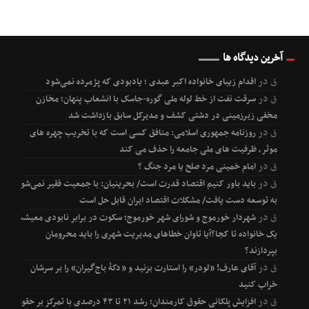
آخرین دیدگاه ها
ق
در
اقدام زیبای خانواده اکبر عبدی ؛ یادبودی که پژمرده نمی‌شود
ق
در
سرقت نفت از خط لوله ملی گوره-جاسک با انشعاب پنهان؛ مخازن
مخفی زیرزمینی در دشتی کشف و مدیرکل سابق بازداشت شد
ق
در
روزنامه جمهوری اسلامی: منافق کسی است که با تخریب چهره های
موثر، ظرفیت های ملی جامعه را حذف می کند
ق
در
امام خمینی مرد صلح یا مرد جنگ ؟
ق
در
باید باور کنیم اقتصاد قدرت است/ بحرینیان: با جمعیت فقیر نمی‌شود
به توسعه دست یافت/ مشکلات اقتصاد ایران قابل حل است
ق
در
شهردار خورموج و شورای شهر خورموج؛ سکوت در برابر نابودی معیشت
یک خانواده تا کجا؟آیا تاوان خطاهای مدیریت شهری را باید محرومان
بپردازند؟
ق
در
آقای عارف! «لودر» را استارت بزنید و «دکۀ باج‌گیران» را بر سرشان
خراب کنید
ق
در
افزایش پلکانی حقوق کارمندان؛ رشد ۲۱ تا ۴۳ درصدی با تمرکز بر حقوق