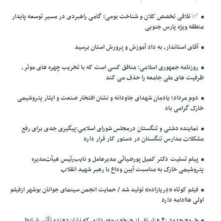
✅️ تلاقی تخصص کلان و شناخت بومی؛ گامی راهبردی در مسیر توسعه پایدار
منطقه ویژه پارس جنوبی
آقای استاندار، به داد آموزش و پرورش استان برسید
روزنامه جمهوری اسلامی: منافق کسی است که با تخریب چهره های موثر،
ظرفیت های ملی جامعه را حذف می کند
دوم مرداد؛ یادمان شهدای جاودانه و نشان افتخار صنعت و ایثار پتروشیمی
خارک گرامی باد
نماینده دشتی و تنگستان درمجلس شورای اسلامی:پیگیری جدی برای رفع
مشکلات مدارس تنگستان در دستور کار قرار دارد
پیام تسلیت دکتر کمیل پورضیائی مدیرعامل و نایب‌رئیس هیأت‌مدیره
پتروشیمی خارک به مناسبت آیین وداع با رهبر شهید انقلاب
فیلم کوتاه «دِریازاده» تولید شد / حمایت انجمن سینمای جوانان بوشهر ازفیلم
اولی هاادامه دارد
خروج حدود ۴۰ هزار نفر از چرخه بیمه‌پردازی که نشان‌دهنده تأثیر شرایط