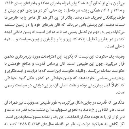
می‌توان مانع از تحقق آن‌ها شد؟ برای نمونه ماجرای ۱۳۸۸ و ماجرا‌های بعدی ۱۳۹۶
و ۱۳۹۸ و ۱۴۰۱، همگی ریشه در داخل دارد، حتی اگر در مواردی کم یا بیش از
طرف بیگانگان تحریک شده باشد. بالاتر از این اگر هم کل ماجرا را به خارجی‌ها
نسبت دهند، این پرسش باقی می‌ماند که آنان بذر‌های خود را در زمین مستعد
می‌کارند، پس در بهترین تحلیل رسمی هم باید به این استعداد زمین داخلی توجه
کند، و در بدترین تحلیل اینکه کشاورز و بذر و آبیاری و زمین سیاست و… همه
داخلی است.
وظیفه یک حکومت این نیست که بگوید این اعتراضات مورد بهره‌برداری دشمن
قرار می‌گیرد، چون این طبیعی است، آنان براساس قدرت و منافع خودشان با
حکومت معامله می‌کنند. وظیفه حکومت این است که با درایت و آینده‌نگری و
روشن‌بینی سیاسی اجازه ندهد که چنین حوادثی در کشور شکل گیرد. حوادثی
که کاملاً قابل پیش‌بینی بوده و علت اصلی آن نیز بی‌درایتی در سیاست رسمی
است.
هنگامی که قدرت در جایی شکل می‌گیرد، به طور طبیعی مسوولیت نیز همزاد آن
است. هر اتفاقی رخ دهد به نحوی مسوولیت آن منتسب به قدرت است و
نمی‌توان آن را به عهده دیگران انداخت. این رفتار نشانه مسوولیت‌ناپذیری است.
اگر نگاهی به عملکرد دولت مستقر در فاصله سال‌های ۱۳۸۴ تا ۱۳۸۸ کنید به