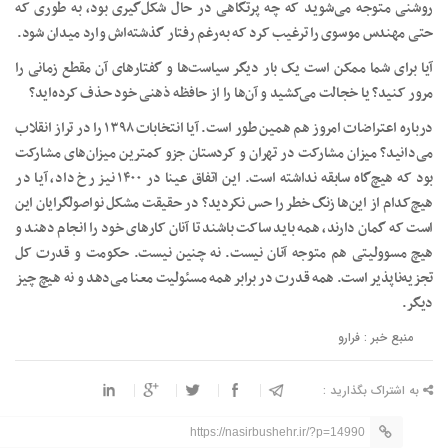
روشنی متوجه می‌شوید که چه پرتگاهی در حال شکل‌گیری بود، به طوری که
حتی مهندس موسوی را ترغیب کرد که به‌رغم رفتار گذشته‌اش وارد میدان شود.
آیا برای شما ممکن است یک بار دیگر سیاست‌ها و گفتار‌های آن مقطع زمانی را
مرور کنید؟ یا خجالت می‌کشید و آن‌ها را از حافظه ذهنی خود حذف کرده‌اید؟
درباره اعتراضات امروز هم همین طور است. آیا انتخابات ۱۳۹۸ را در تراز انقلاب
می‌دانید؟ میزان مشارکت در تهران و کردستان جزو کمترین میزان‌های مشارکت
بود که هیچ‌گاه سابقه نداشته است. این اتفاق عینا در ۱۴۰۰ نیز رخ داد، آیا در
هیچ‌کدام از این‌ها زنگ خطر را حس نکردید؟ در حقیقت مشکل نواصولگرایان این
است که گمان دارند، همه باید ساکت باشند تا آنان کار‌های خود را انجام دهند و
هیچ مسوولیتی هم متوجه آنان نیست. نه چنین نیست. حکومت و قدرت کل
تجزیه‌ناپذیر است. همه قدرت در برابر همه مسئولیت معنا می‌دهد و نه هیچ چیز
دیگر.
منبع خبر : فرارو
به اشتراک بگذارید :
https://nasirbushehr.ir/?p=14990