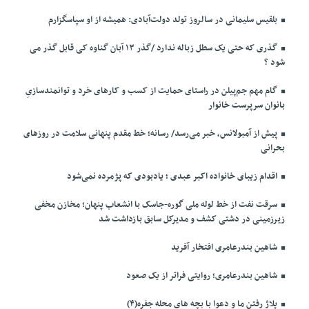
بلقیس سلیمانی در سالروز تولد دولت‌آبادی: همیشه از او سپاسگزارم
گذری که حتی یک سطل زباله ندارد /گذر ۱۳ آبان گناوه کی قابل گذر می
شود ؟
گام مهم جم‌پیلن در راستای حمایت از کسب و کارهای خرد و توانمندسازیِ
بانوان سرپرست خانوار
پیش از آمبولانس، خبر می‌رسد/ رسانه؛ خط مقدم پنهانی سلامت در روزهای
بحرانی
اقدام زیبای خانواده اکبر عبدی ؛ یادبودی که پژمرده نمی‌شود
سرقت نفت از خط لوله ملی گوره-جاسک با انشعاب پنهان؛ مخازن مخفی
زیرزمینی در دشتی کشف و مدیرکل سابق بازداشت شد
شاهین بندرعامری افتخار آفرید
شاهین بندرعامری؛ روایتی فراتر از یک صعود
پلاژ رفتن ما و دعوا با بچه های محله جفره(۴)