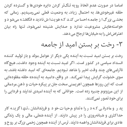
اساسا در صورت عدم اتخاذ رویه تنگ‌تر کردن دایره خودی‌ها و گسترده کردن
حلقه غیرخودی‌ها، به احتمال زیاد، به وضعیت فعلی نمی‌رسیدیم. زمانی که
بخشی بزرگ از جامعه احساس کند که هویت‌اش نادیده انگاشته می‌شود و
خواسته‌هایش مشروعیت ندارد و صدایش شنیده نمی‌شود، تنها راه بیان
اعتراض‌اش را به خیابان‌ها ارجاع می‌دهد.
۳- رخت بر بستن امید از جامعه
رخت بر بستن امید نسبت به آینده یکی دیگر از عوامل مولد و باز تولید کننده
انسداد سیاسی در کشور است. اگر امید نسبت به آینده وجود داشت، هیچ‌گاه
ناآرامی‌های چند وقت اخیر را شاهد نبودیم. جامعه‌ای که امید داشته باشد، به
سوی خشونت گرایش پیدا نمی‌کند. در واقع، «امید به آینده» حلقه مفقوده‌ایی
است که این روز‌ها همچون اهریمنی سخت جان بر پیکره حیات و ذهنِ مردمانی
از این مرزوبوم چنبره زده است. جوانانی که به آینده امیدی ندارند و فردایی را
برای خود تصور نمی‌کنند.
پدر و مادرانی که در راه تداوم حیات خود و فرزندانشان، تنها گزینه کار
حداکثری و شبانه‌روزی را در پیش دارند. از آینده شغلی، مالی و یک زندگی
عادی برای فرزندانشان واهمه دارند. ترس از آینده همچون زخمی بزرگ بر روح و