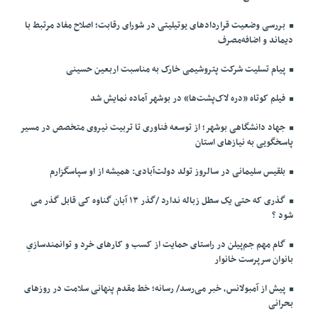
بررسی وضعیت قراردادهای یوتیلیتی در شورای رقابت؛ اصلاح مفاد مرتبط با
دیماند و اضافه‌مصرف
پیام تسلیت شرکت پتروشیمی خارک به مناسبت اربعین حسینی
فیلم کوتاه «دره لاک‌پشت‌ها» در بوشهر آماده نمایش شد
جهاد دانشگاهی بوشهر؛ از توسعه فناوری تا تربیت نیروی متخصص در مسیر
پاسخگویی به نیازهای استان
بلقیس سلیمانی در سالروز تولد دولت‌آبادی: همیشه از او سپاسگزارم
گذری که حتی یک سطل زباله ندارد /گذر ۱۳ آبان گناوه کی قابل گذر می
شود ؟
گام مهم جم‌پیلن در راستای حمایت از کسب و کارهای خرد و توانمندسازیِ
بانوان سرپرست خانوار
پیش از آمبولانس، خبر می‌رسد/ رسانه؛ خط مقدم پنهانی سلامت در روزهای
بحرانی