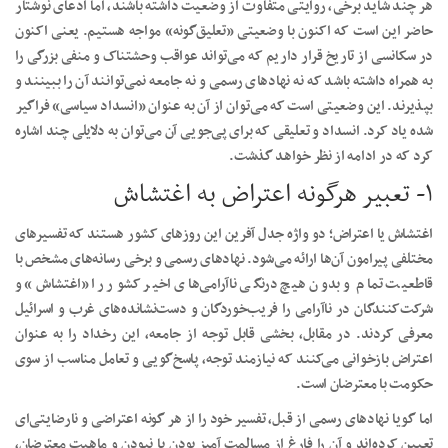
هر چند شاید برخی‌، روایتی متفاوت از وضعیت داشته باشند، اما ادعای نوشتار
حاضر این است که اکنون با وضعیتی «تعلیق‌گونه» مواجه هستیم. یعنی اکنون
در سکانسی از تاریخ قرار داریم که می‌تواند عواقب وحشتناک و منفی‌ بزرگی را
به همراه داشته باشد که نه نهاد‌های رسمی و نه جامعه نمی‌توانند آن را ببینند و
بپذیرند. این وضعیتی است که می‌توان از آن به عنوان «انسداد سیاسی» فراگیر
شده یاد کرد. انسداد و تعلیقی که برای پی‌جویی آن می‌توان به دلایلی چند اشاره
کرد که در ادامه از نظر خواهد گذشت.
۱- تعبیر هرگونه اعتراض به اغتشاش
اغتشاش یا اعتراض؛ دو واژه جدل آفرین این روز‌های کشور هستند که تفسیر‌های
مختلفی پیرامون آن‌ها ارائه می‌شود. نهاد‌های رسمی و برخی رسانه‌های مشخص با
قاطعیت تمام و بدون هیچ درنگی ناآرامی‌های اخیر کشور را «اغتشاش» و
شرکت‌کنندگان در ناآرامی را فریب‌خوردگان و دست‌نشانده‌های غرب و اسرائیل
معرفی کردند. در مقابل، بخشی قابل توجه از جامعه، این رخداد را به عنوان
اعتراض بازخوانی می‌کنند که نیازمند توجه، پاسخ‌گویی و تعامل مناسب از سوی
حکومت با معترضان است.
اما گویا نهاد‌های رسمی از قبل، تفسیر خود را از هر گونه اعتراضی و نارضایتی‌ای
تعیین کرده‌اند و آن را فارغ از مسالمت آمیز بودن یا نبودن و ماهیت معترضان،