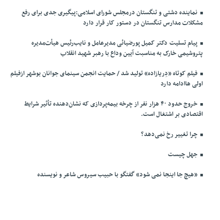
نماینده دشتی و تنگستان درمجلس شورای اسلامی:پیگیری جدی برای رفع
مشکلات مدارس تنگستان در دستور کار قرار دارد
پیام تسلیت دکتر کمیل پورضیائی مدیرعامل و نایب‌رئیس هیأت‌مدیره
پتروشیمی خارک به مناسبت آیین وداع با رهبر شهید انقلاب
فیلم کوتاه «دِریازاده» تولید شد / حمایت انجمن سینمای جوانان بوشهر ازفیلم
اولی هاادامه دارد
خروج حدود ۴۰ هزار نفر از چرخه بیمه‌پردازی که نشان‌دهنده تأثیر شرایط
اقتصادی بر اشتغال است.
چرا تغییر رخ نمی‌دهد؟
جهل چیست
«هیچ جا اینجا نمی شود» گفتگو با حبیب سیروس شاعر و نویسنده