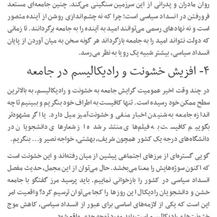
روان مادران و پدرانی از این سرزمین سنگینی می‌کند. چنین جامعه‌ای مستعد
فرورفتن در انسداد سیاسی است؛ چرا که نه چشم‌اندازی روشن از آینده متصور
است و نه نهاد‌های رسمی می‌توانند امید به آینده را به جامعه برگردانند. تا زمانی
که دولت نتواند امید را به جامعه بازگرداند هر گونه سخن به میان آوردن از پایان
انسداد سیاسی، بیشتر شبیه یک رویا به نظر می‌رسد.
۴- افزیش خشونت و رادیکالیسم در جامعه
در چند وقت اخیر عمومیت گرایش جامعه به خشونت و رادیکالیسم، به بالاترین
سطح ممکن خود رسیده است. تنها کافیست به اطراف خود بنگریم و ببینیم تا چه
اندازه جامعه به شنیدن اخبار منفی و خشونت‌آمیز میل دارد. یا اگر مشهودتر
بگوییم کافیست به فیلم‌های منتشر شده از شعار‌های دانشجویان در
دانشگاه‌های درجه یک کشور همچون شریف، بهشتی، خواجه نصیر و… بنگریم.
گویی گستره‌ای از مرز‌های اجتماعی پیشین از میان رفته‌اند و این خشونت است
که اکنون سوژه‌هایش را معنا می‌بخشد. حال می‌توان از این مجمل، حدیث مفصل
انسداد سیاسی در کشور را بازخوانی نماییم. باید پرسید مرز گفتگو با جامعه
خشن و دانشجویان رادیکال این روز‌ها را کجا می‌توان ترسیم کرد؟ واقعیت امر
این است که یکی از لازمه‌های اساسی برای عبور از انسداد سیاسی، کاهش موج
خشونت‌ها و رادیکالیسم است باید مورد توجه جدی واقع شود.