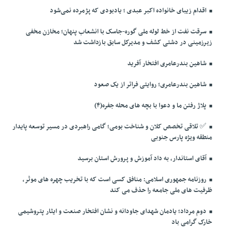
اقدام زیبای خانواده اکبر عبدی ؛ یادبودی که پژمرده نمی‌شود
سرقت نفت از خط لوله ملی گوره-جاسک با انشعاب پنهان؛ مخازن مخفی
زیرزمینی در دشتی کشف و مدیرکل سابق بازداشت شد
شاهین بندرعامری افتخار آفرید
شاهین بندرعامری؛ روایتی فراتر از یک صعود
پلاژ رفتن ما و دعوا با بچه های محله جفره(۴)
✅️ تلاقی تخصص کلان و شناخت بومی؛ گامی راهبردی در مسیر توسعه پایدار
منطقه ویژه پارس جنوبی
آقای استاندار، به داد آموزش و پرورش استان برسید
روزنامه جمهوری اسلامی: منافق کسی است که با تخریب چهره های موثر،
ظرفیت های ملی جامعه را حذف می کند
دوم مرداد؛ یادمان شهدای جاودانه و نشان افتخار صنعت و ایثار پتروشیمی
خارک گرامی باد