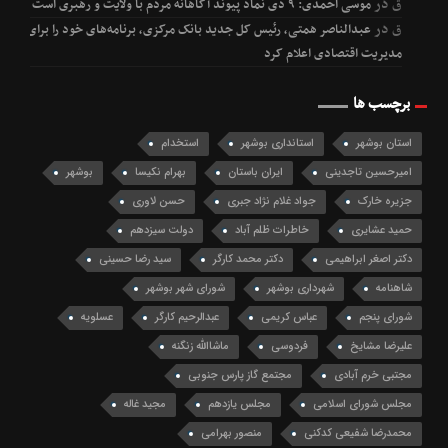
ق
در
موسی احمدی: ۹ دی نماد پیوند آگاهانه مردم با ولایت و رهبری است
ق
در
عبدالناصر همتی، رئیس کل جدید بانک مرکزی، برنامه‌های خود را برای
مدیریت اقتصادی اعلام کرد
برچسب ها
استان بوشهر
استانداری بوشهر
استخدام
امیرحسین تاجدینی
ایران باستان
بهرام نکیسا
بوشهر
جزیره خارک
جواد غلام نژاد جبری
حسن لاوری
حمید عشایری
خاطرات ظلم آباد
دولت سیزدهم
دکتر اصغر ابراهیمی
دکتر محمد کارگر
سید رضا حسینی
شاهنامه
شهرداری بوشهر
شورای شهر بوشهر
شورای پنجم
عباس کریمی
عبدالرحیم کارگر
عسلویه
علیرضا مشایخ
فردوسی
ماشاالله زنگنه
مجتبی خرم آبادی
مجتمع گاز پارس جنوبی
مجلس شورای اسلامی
مجلس یازدهم
مجید غاله
محمدرضا شفیعی کدکنی
منصور بهرامی