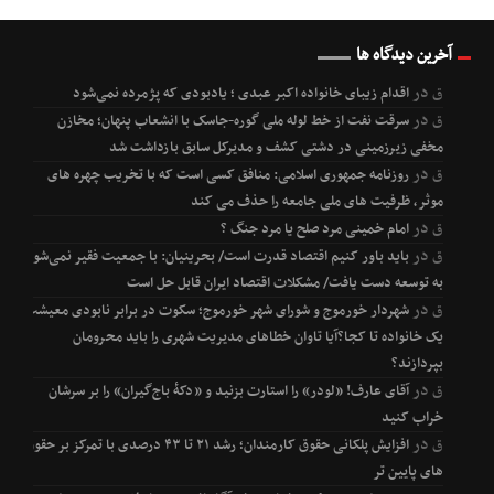
آخرین دیدگاه ها
ق
در
اقدام زیبای خانواده اکبر عبدی ؛ یادبودی که پژمرده نمی‌شود
ق
در
سرقت نفت از خط لوله ملی گوره-جاسک با انشعاب پنهان؛ مخازن
مخفی زیرزمینی در دشتی کشف و مدیرکل سابق بازداشت شد
ق
در
روزنامه جمهوری اسلامی: منافق کسی است که با تخریب چهره های
موثر، ظرفیت های ملی جامعه را حذف می کند
ق
در
امام خمینی مرد صلح یا مرد جنگ ؟
ق
در
باید باور کنیم اقتصاد قدرت است/ بحرینیان: با جمعیت فقیر نمی‌شود
به توسعه دست یافت/ مشکلات اقتصاد ایران قابل حل است
ق
در
شهردار خورموج و شورای شهر خورموج؛ سکوت در برابر نابودی معیشت
یک خانواده تا کجا؟آیا تاوان خطاهای مدیریت شهری را باید محرومان
بپردازند؟
ق
در
آقای عارف! «لودر» را استارت بزنید و «دکۀ باج‌گیران» را بر سرشان
خراب کنید
ق
در
افزایش پلکانی حقوق کارمندان؛ رشد ۲۱ تا ۴۳ درصدی با تمرکز بر حقوق
های پایین تر