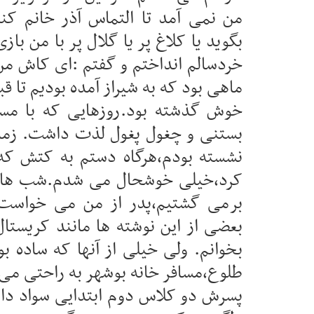
من نمی آمد تا التماس آذر خانم ک
بگوید یا کلاغ پر یا گلال پر با من با
ماهی بود که به شیراز آمده بودیم تا قب
خوش گذشته بود.روزهایی که با مسل
بستنی و چغول پغول لذت داشت. زمان
نشسته بودم،هرگاه دستم به کتش که 
کرد،خیلی خوشحال می شدم.شب ها که
برمی گشتیم،پدر از من می خواست تا
بعضی از این نوشته ها مانند کریستال
بخوانم. ولی خیلی از آنها که ساده ب
طلوع،مسافر خانه بوشهر به راحتی می
پسرش دو کلاس دوم ابتدایی سواد دارد