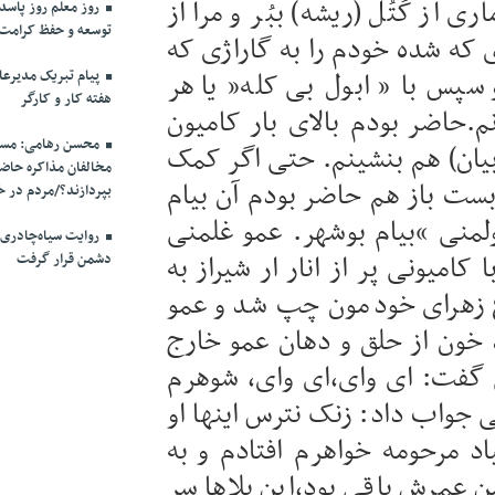
 از کُتُل (ریشه) ببُر و مرا از
روز معلم روز پاسد
توسعه و حفظ کرامت
 که شده خودم را به گاراژی که
 سپس با ” ابول بی کله” یا هر
پیام تبریک مدیرع
هفته کار و کارگر
.حاضر بودم بالای بار کامیون
محسن رهامی: مسال
ان) هم بنشینم. حتی اگر کمک
مخالفان مذاکره حاضر
بست باز هم حاضر بودم آن بیام
بپردازند؟/مردم در خ
ولمنی “بیام بوشهر. عمو غلمنی
روایت سیاه‌چادری
کامیونی پر از انار ار شیراز به
دشمن قرار گرفت
غ زهرای خودمون چپ شد و عمو
 خون از حلق و دهان عمو خارج
 گفت: ای وای،ای وای، شوهرم
جواب داد: زنک نترس اینها او
اد مرحومه خواهرم افتادم و به
 عمرش باقی بود،این بلاها سر