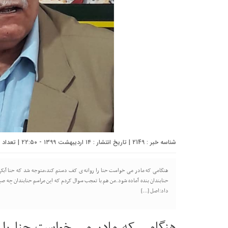
شناسه خبر : 2149 | تاریخ انتشار : ۱۴ اردیبهشت ۱۳۹۹ - ۲۲:۵۰ | تعداد دیدگاه :
هنگامی که مادر می خواست حنا را روانه ی کف دستم کند،متوجه شد که حنا آبک
حنابندان بنده آماده شود.من هم با تعجب سوال کردم که این مراسم حنابندان چه ص
داد:اصل […]
هنگامی که مادر می خواست حنا را 