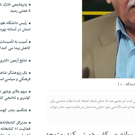
پتروشیمی خارک در
۵ همتی رسید
رئیس دانشگاه علوم
استان در آستانه بهره‌
آسیب به تأسیسات ن
کاهش پیدا می کند؟
نتایج آزمون دکتری
یک پژوهشگر:شاهنام
فرهنگی و سیاسی اس
|
0
سهم بالای بوشهر د
کولبری و ته‌لنجی کش
ی است.او مجبور شد که حنای خشک اضافه کند تا ملات مناسبی برای
یغه ای است؟آیا نمی شود حنایی به دستان من مالیده نشود.مادر جواب
بلنگسو، بندر کهنس
مدیرکل کتابخانه‌ه
فعالیت ۸۱ ک
روانه ی کف دستم کند،متوجه