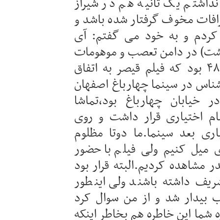
داشتم یک ثانیه هم در شیراز
رافات مخوف گرفتار شده باشد و
کردم و به خود می گفتم: آی
شت) در دامن تعصب و موهومات
نفله شده.(یاد ناصر خان بخیر.)سال ۴۸ بود که فیلم قیصر به اتفاق
ناس در سینما چهارباغ اصفهان
خیابان چهارباغ بود،تماشا
ام اختیاری قرار داشت و روی
ری بعد سینما.ما دوتا مظلوم
ی میل کنیم ولی فیلم با حضور
ر مشاهده کردیم.البته قرار بود
شریف داشته باشند ولی اینطور
ب بیدار شد و از من سوال کرد
زه شما این خاطره هم بخاطر اینکه