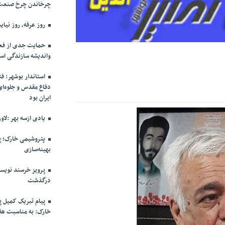
چرخاندن چرخ صنعت
روز عرفه، روز نیایش
حمایت جدی از فعا
واندیشه سازندگی اس
استاندار بوشهر: ف
دفاع مقدس و جلوه‌ا
ایران بود
یادی ازسه بهر :لاو
پتروشیمی خارک؛ پی
بهینه‌سازی
پرویز خرسند نویس
درگذشت
پیام تبریک کمیل پ
خارک: به مناسبت هفت