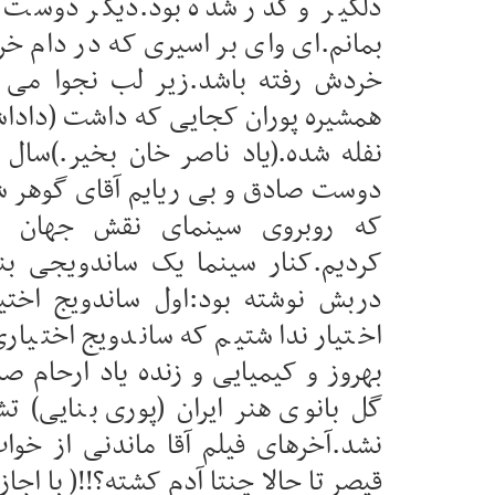
دلگیر و کدر شده بود.دیگر دوست ن
بمانم.ای وای بر اسیری که در دام خ
خردش رفته باشد.زیر لب نجوا می 
همشیره پوران کجایی که داشت (دادا
دوست صادق و بی ریایم آقای گوهر ش
که روبروی سینمای نقش جهان در 
کردیم.کنار سینما یک ساندویجی بن
دربش نوشته بود:اول ساندویج اختیا
اختیار نداشتیم که ساندویج اختیار
بهروز و کیمیایی و زنده یاد ارحام صد
گل بانوی هنر ایران (پوری بنایی) ت
نشد.آخرهای فیلم آقا ماندنی از خوا
قیصر تا حالا چنتا آدم کشته؟!!( با اجا