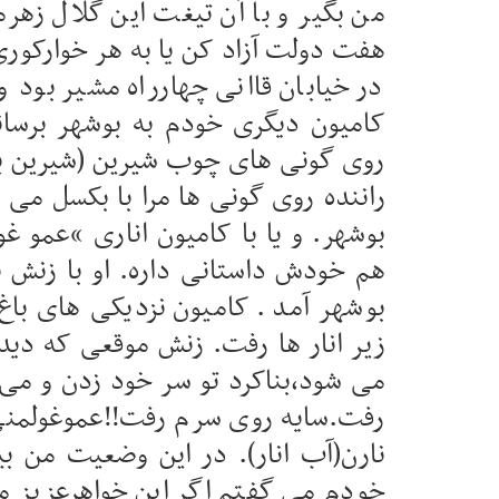
من بگیر و با آن تیغت این گلال زهرماری
هفت دولت آزاد کن یا به هر خوارکوری
در خیابان قاانی چهارراه مشیر بود و
کامیون دیگری خودم به بوشهر برسانم
روی گونی های چوب شیرین (شیرین بی
راننده روی گونی ها مرا با بکسل می 
بوشهر. و یا با کامیون اناری “عمو غ
هم خودش داستانی داره. او با زنش با 
بوشهر آمد . کامیون نزدیکی های با
زیر انار ها رفت. زنش موقعی که دید
می شود،بناکرد تو سر خود زدن و می
رفت.سایه روی سرم رفت!!عموغولمنی 
نارن(آب انار). در این وضعیت من بی
خودم می گفتم اگر این خواهرعزیز من