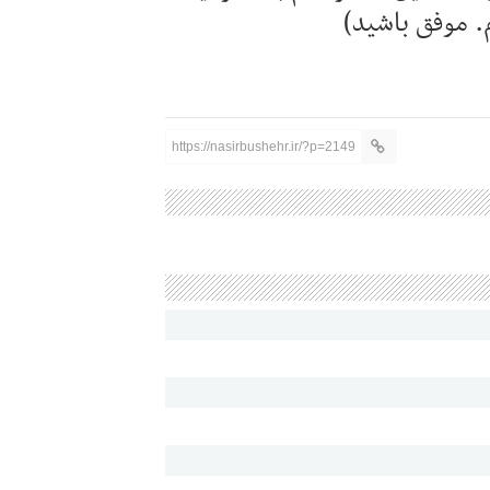
 موفق باشید)
https://nasirbushehr.ir/?p=2149