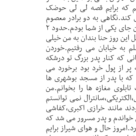
نم که برایم قصه لی لی حوضک
زی کند.نگاهی به دو برادر معصوم
خردسالم انداختم و گفتم :ای کاش من جای یکی از شما بودم.حدود ۲
ل این روز حنا بندان به من خیلی
م به خیابان می رفتیم.خوردن
ی که کنار پدر بزرگ تو درشکه
پر از پول خرد بود برخورد می
 با پدر از مسجد بوشهری ها
بلوی مغازه ها را بخوانم.من
،الکتریکی،سانترال نمی توانستم
ودند مانند خرازی اکبری،کفاشی
 خواندم و پدر مسرور می شد که
.امروز حال و هوای شیراز برایم