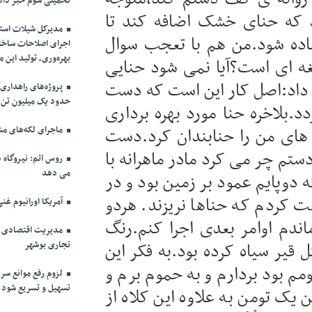
تحمیلی سوم خبر داد
 که حنای خشک اضافه کند تا
مدیرکل شیلات استان
ماده شود.من هم با تعجب سوال
اجرای اصلاحات ساختا
بهره‌وری، تولید این 
غه ای است؟آیا نمی شود حنایی
 داد:اصل کار این است که دست
پروژه‌های راهدار
حدود یک میلیون تن 
د.بلاخره حنا مورد بهره برداری
 های من را حنابندان کرد.دست
ماجرای لکه‌های مش
ستم چر می کرد مادر ماهرانه با
روس اتم: نیروگاه ه
می دهد
دوپایم عمود بر زمین بود و در
 کردم که حناها نریزند. هردو
آمریکا اورانیوم غنی
ندم اوامر بعدی اجرا کنم.رنگ
مدیریت اقتصادی در
 قیر سیاه کرده بود.به فکر این
تجاری بوشهر
م بود بردارم و به حموم برم و
لزوم رفع موانع سرم
تسهیل و تسریع شود
 یک تومن به علاوه این کلاه از