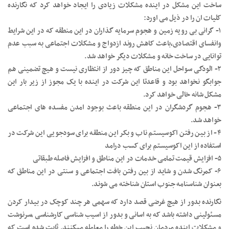
ساخت این مشکل در اینده مشکلات زیادی را ایجاد خواهد کرد که نگارنده
کلیات ان را در ذیل می اورد:
۱- گرانی بی رویه زمین و هجوم سرمایه گذاران در این منطقه که در این شرایط
وانفسای اقتصادی،باعث کاهش روند ازدواج و مشکلات اجتماعی به سبب عدم
توانایی در ساخت خانه و مشکلات دیگر خواهد شد.
۲- الودگی سواحل این مناطق که چیز دور از انتظاری نیست و هیچ تضمینی هم
جوابگو نخواهد بود و قاعدتا این شرکت در اینده با یک مجوز از زیر بار این
مشکل شانه خالی خواهد کرد.
۳- هجوم گردشگران در این منطقه باعث بوجود امدن مفسده های اجتماعی
خواهد شد.
۴- از بین رفتن اکوسیستم ناب و بکر این منطقه برای سودجویی این شرکت در
استفاده از این اکوسیستم برای کسب درامد
۵- افزایش قیمت تمامی خدمات در این مناطق و افزایش فاصله طبقاتی
۶- کمرنگ شدن و شاید از بین رفتن بافت اجتماعی و سنتی در این مناطق که
بعنوان شناسنامه جنوب استان شناخته می شوند.
نگارنده بدور از هیچ غرضی قصد دارد که سهمی هر چند کوچک در بیدار کردن
مسئولینی داشته باشد که به اسانی و بدور از اسیب شناسی کارشناسی ،سرنوشت
و مشکلات اینده مردمان نجیب این خطه را معامله میکنند. ثابت شده است که