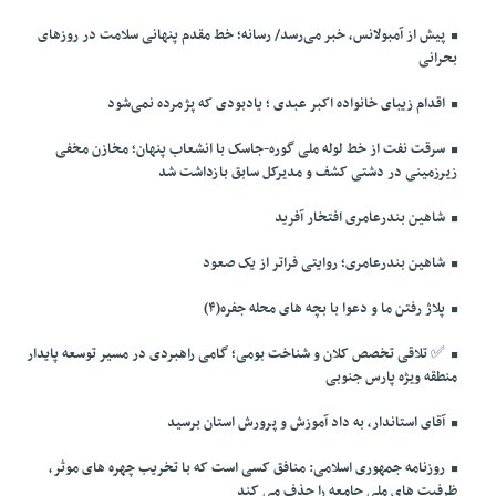
پیش از آمبولانس، خبر می‌رسد/ رسانه؛ خط مقدم پنهانی سلامت در روزهای
بحرانی
اقدام زیبای خانواده اکبر عبدی ؛ یادبودی که پژمرده نمی‌شود
سرقت نفت از خط لوله ملی گوره-جاسک با انشعاب پنهان؛ مخازن مخفی
زیرزمینی در دشتی کشف و مدیرکل سابق بازداشت شد
شاهین بندرعامری افتخار آفرید
شاهین بندرعامری؛ روایتی فراتر از یک صعود
پلاژ رفتن ما و دعوا با بچه های محله جفره(۴)
✅️ تلاقی تخصص کلان و شناخت بومی؛ گامی راهبردی در مسیر توسعه پایدار
منطقه ویژه پارس جنوبی
آقای استاندار، به داد آموزش و پرورش استان برسید
روزنامه جمهوری اسلامی: منافق کسی است که با تخریب چهره های موثر،
ظرفیت های ملی جامعه را حذف می کند