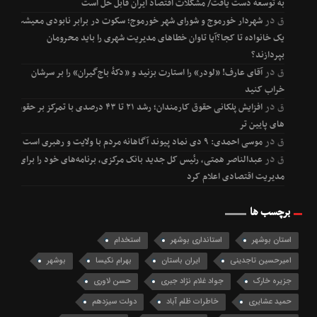
به توسعه دست یافت/ مشکلات اقتصاد ایران قابل حل است
ق
در
شهردار خورموج و شورای شهر خورموج؛ سکوت در برابر نابودی معیشت
یک خانواده تا کجا؟آیا تاوان خطاهای مدیریت شهری را باید محرومان
بپردازند؟
ق
در
آقای عارف! «لودر» را استارت بزنید و «دکۀ باج‌گیران» را بر سرشان
خراب کنید
ق
در
افزایش پلکانی حقوق کارمندان؛ رشد ۲۱ تا ۴۳ درصدی با تمرکز بر حقوق
های پایین تر
ق
در
موسی احمدی: ۹ دی نماد پیوند آگاهانه مردم با ولایت و رهبری است
ق
در
عبدالناصر همتی، رئیس کل جدید بانک مرکزی، برنامه‌های خود را برای
مدیریت اقتصادی اعلام کرد
برچسب ها
استان بوشهر
استانداری بوشهر
استخدام
امیرحسین تاجدینی
ایران باستان
بهرام نکیسا
بوشهر
جزیره خارک
جواد غلام نژاد جبری
حسن لاوری
حمید عشایری
خاطرات ظلم آباد
دولت سیزدهم