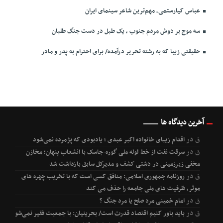
عباس کیارستمی، مهم‌ترین شاعر سینمای ایران
سه موج بر دوش مردم جنوب ، یک طبل در دست جنگ طلبان
حقیقتی زیبا که به رشته تحریر درآمده/ برای احترام به پدر و مادر
آخرین دیدگاه ها
ق
در
اقدام زیبای خانواده اکبر عبدی ؛ یادبودی که پژمرده نمی‌شود
ق
در
سرقت نفت از خط لوله ملی گوره-جاسک با انشعاب پنهان؛ مخازن
مخفی زیرزمینی در دشتی کشف و مدیرکل سابق بازداشت شد
ق
در
روزنامه جمهوری اسلامی: منافق کسی است که با تخریب چهره های
موثر، ظرفیت های ملی جامعه را حذف می کند
ق
در
امام خمینی مرد صلح یا مرد جنگ ؟
ق
در
باید باور کنیم اقتصاد قدرت است/ بحرینیان: با جمعیت فقیر نمی‌شود