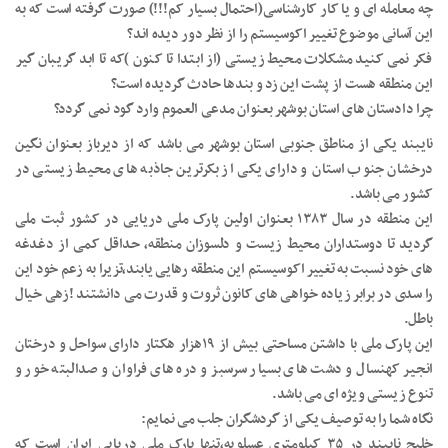
چه معامله ای و یا کار کارشناسی(احتمال بسیار کم!!!) صورت گرفته است که به
این آسانی موضوع تغییر اکوسیستم را از نظر دور دیده اند؟
فکر نمی کنید مشکلات محیط زیستی (از ابتدا تا کنون )که تا ابد گریبان گیر
این منطقه هست از پشت این زد و بندها حادث گردیده است؟
چرا دادستان های استان بوشهر بعنوان مدعی العموم وارد گود نمی گردد؟
نایبند یکی از مناطق جنوبی استان بوشهر می باشد که از دیرباز بعنوان نگین
درخشان جنوب استان و دارای یکی از بکرترین جاذبه های محیط زیستی در
کشور می باشد.
این منطقه در سال ۱۳۸۳ بعنوان اولین پارک ملی دریایی در کشور ثبت ملی
گردید تا دوستداران محیط زیست و دلسوزان منطقه، حداقل کمی از دغدغه
های خود نسبت به تغییر اکوسیستم این منطقه رهایی یابند،تزیرا به زعم خود این
را سدی در برابر زیاده خواهی های کانون ثروت و قدرت می دانشتند !زهی خیال
باطل.
این پارک ملی با داشتن مساحتی بیش از ۱۹هزار هکتار دارای سواحل و درختان
انجیر کهنسال و دشت های بسیار سرسبز و دره های فراوان و صدالبته خور و
تنوع زیستی ویژه ای می باشد.
نگاه شما را به توصیف یکی از گردشگران جلب می نمایم:
خلیج نایبند در ۳۵ کیلومتری عسلویه،تنها پارک ملی دریایی ایران است که