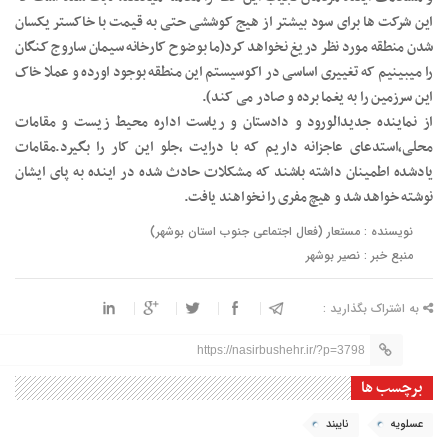
این شرکت ها برای سود بیشتر از هیج کوششی حتی به قیمت با خاکستر یکسان
شدن منطقه مورد نظر دریغ نخواهد کرد(ما بوضوح کارخانه سیمان ساروج کنگان
را میبینیم که تغییری اساسی در اکوسیستم این منطقه بوجود اورده و عملا خاک
این سرزمین را به یغما برده و صادر می کند).
از نماینده جدیدالورود و دادستان و ریاست اداره محیط زیست و مقامات
محلی،استدعای عاجزانه داریم که با درایت ،جلو این کار را بگیرد.مقامات
یادشده اطمینان داشته باشند که مشکلات حادث شده در اینده به پای ایشان
نوشته خواهد شد و هیچ مفری را نخواهند یافت.
نویسنده : مستعار (فعال اجتماعی جنوب استان بوشهر)
منبع خبر : نصیر بوشهر
به اشتراک بگذارید :
https://nasirbushehr.ir/?p=3798
برچسب ها
عسلویه
نایبند