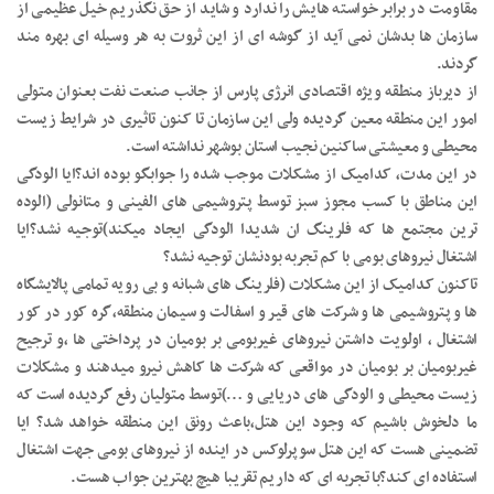
مقاومت در برابر خواسته هایش را ندارد و شاید از حق نگذریم خیل عظیمی از
سازمان ها بدشان نمی آید از گوشه ای از این ثروت به هر وسیله ای بهره مند
گردند.
از دیرباز منطقه ویژه اقتصادی انرژی پارس از جانب صنعت نفت بعنوان متولی
امور این منطقه معین گردیده ولی این سازمان تا کنون تاثیری در شرایط زیست
محیطی و معیشتی ساکنین نجیب استان بوشهر نداشته است.
در این مدت، کدامیک از مشکلات موجب شده را جوابگو بوده اند؟ایا الودگی
این مناطق با کسب مجوز سبز توسط پتروشیمی های الفینی و متانولی (الوده
ترین مجتمع ها که فلرینگ ان شدیدا الودگی ایجاد میکند)توجیه نشد؟ایا
اشتغال نیروهای بومی با کم تجربه بودنشان توجیه نشد؟
تاکنون کدامیک از این مشکلات (فلرینگ های شبانه و بی رویه تمامی پالایشگاه
ها و پتروشیمی ها و شرکت های قیر و اسفالت و سیمان منطقه،گره کور در کور
اشتغال ، اولویت داشتن نیروهای غیربومی بر بومیان در پرداختی ها ،و ترجیح
غیربومیان بر بومیان در مواقعی که شرکت ها کاهش نیرو میدهند و مشکلات
زیست محیطی و الودگی های دریایی و …)توسط متولیان رفع گردیده است که
ما دلخوش باشیم که وجود این هتل،باعث رونق این منطقه خواهد شد؟ ایا
تضمینی هست که این هتل سوپرلوکس در اینده از نیروهای بومی جهت اشتغال
استفاده ای کند؟با تجربه ای که داریم تقریبا هیچ بهترین جواب هست.