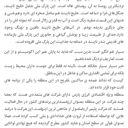
نزدیکترین روستا به آن، روستای هاله است. این پارک ملی شامل خلیج نایبند،
جنگل‌های حرا و دماغه است. خلیج نایبند هم ساحل صخره ای دارد وهم شنی و
شنهای این قسمت سفید رنگ است و آب به قدری زلال است که نمونه اش را در
جای دیگری ندیده بودم. در آب‌های خلیج نایبند دلفین و نهنگ وجود
دارد.جدای از طبیعت زیبا و پوشش گیاهی و جانوری این پارک ملی بازمانده
های قدیمی بندر نایبند در دماغه به جذابیت این پارک ملی افزوده است.
بسیار غم انگیز است بدین سبب که شاید به پایان عمر این اکوسیستم و از این
دست تعاریف نزدیک شده باشیم.
خبر بسیار بسیار جانکاه هست ،البته نه فقط برای دوست داران محیط زیست
بلکه برای تمامی اقشاری ساکن و شاغل در این مناطق.
کیست که نداند عمده ی ساکنین ،تفریح در این منطقه را یکی از برنامه های
ثابت خود قرار داده اند.
منطقه ویژه اقتصادی انرژی پارس دارای شرکت های متعددی هست که بعضا
چند شرکت در این منطقه ،بعنوان ارزشمندترین برندهای کشور در حال فعالیت
هستند که شرکت پلیمر آریاساسول از شاخص ترین اینهاست.این شرکت با درامد
هایی که بواسطه استفاده از ثروت های خدادادی و ملی کسب کرده است عملا
بعنوان غولی در سطح استان و شاید کشور مطرح گردیده که هیچ نهادی توانایی