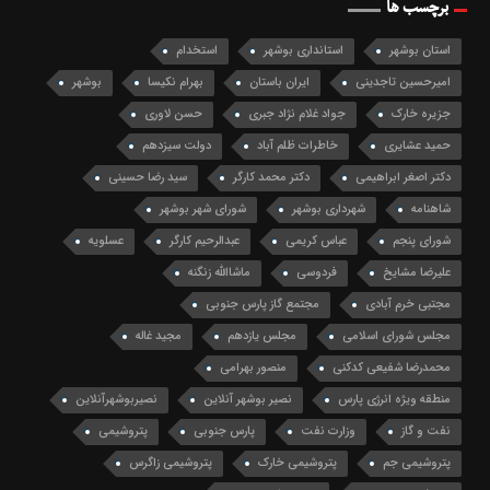
برچسب ها
استان بوشهر
استانداری بوشهر
استخدام
امیرحسین تاجدینی
ایران باستان
بهرام نکیسا
بوشهر
جزیره خارک
جواد غلام نژاد جبری
حسن لاوری
حمید عشایری
خاطرات ظلم آباد
دولت سیزدهم
دکتر اصغر ابراهیمی
دکتر محمد کارگر
سید رضا حسینی
شاهنامه
شهرداری بوشهر
شورای شهر بوشهر
شورای پنجم
عباس کریمی
عبدالرحیم کارگر
عسلویه
علیرضا مشایخ
فردوسی
ماشاالله زنگنه
مجتبی خرم آبادی
مجتمع گاز پارس جنوبی
مجلس شورای اسلامی
مجلس یازدهم
مجید غاله
محمدرضا شفیعی کدکنی
منصور بهرامی
منطقه ویژه انرژی پارس
نصیر بوشهر آنلاین
نصیربوشهرآنلاین
نفت و گاز
وزارت نفت
پارس جنوبی
پتروشیمی
پتروشیمی جم
پتروشیمی خارک
پتروشیمی زاگرس