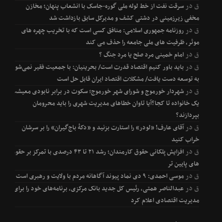
ق
در
سرقت نفت از خط لوله ملی گوره-جاسک با انشعاب پنهان؛ مخازن
مخفی زیرزمینی در دشتی کشف و مدیرکل سابق بازداشت شد
ق
در
روزنامه جمهوری اسلامی: منافق کسی است که با تخریب چهره های
موثر، ظرفیت های ملی جامعه را حذف می کند
ق
در
امام خمینی مرد صلح یا مرد جنگ ؟
ق
در
باید باور کنیم اقتصاد قدرت است/ بحرینیان: با جمعیت فقیر نمی‌شود
به توسعه دست یافت/ مشکلات اقتصاد ایران قابل حل است
ق
در
شهردار خورموج و شورای شهر خورموج؛ سکوت در برابر نابودی معیشت
یک خانواده تا کجا؟آیا تاوان خطاهای مدیریت شهری را باید محرومان
بپردازند؟
ق
در
آقای عارف! «لودر» را استارت بزنید و «دکۀ باج‌گیران» را بر سرشان
خراب کنید
ق
در
افزایش پلکانی حقوق کارمندان؛ رشد ۲۱ تا ۴۳ درصدی با تمرکز بر حقوق
های پایین تر
ق
در
موسی احمدی: ۹ دی نماد پیوند آگاهانه مردم با ولایت و رهبری است
ق
در
عبدالناصر همتی، رئیس کل جدید بانک مرکزی، برنامه‌های خود را برای
مدیریت اقتصادی اعلام کرد