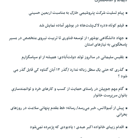
دیماند و اضافه‌مصرف
پیام تسلیت شرکت پتروشیمی خارک به مناسبت اربعین حسینی
فیلم کوتاه «دره لاک‌پشت‌ها» در بوشهر آماده نمایش شد
جهاد دانشگاهی بوشهر؛ از توسعه فناوری تا تربیت نیروی متخصص در مسیر
پاسخگویی به نیازهای استان
بلقیس سلیمانی در سالروز تولد دولت‌آبادی: همیشه از او سپاسگزارم
گذری که حتی یک سطل زباله ندارد /گذر ۱۳ آبان گناوه کی قابل گذر می
شود ؟
گام مهم جم‌پیلن در راستای حمایت از کسب و کارهای خرد و توانمندسازیِ
بانوان سرپرست خانوار
پیش از آمبولانس، خبر می‌رسد/ رسانه؛ خط مقدم پنهانی سلامت در روزهای
بحرانی
اقدام زیبای خانواده اکبر عبدی ؛ یادبودی که پژمرده نمی‌شود