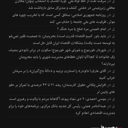
ق
در
سرقت نفت از خط لوله ملی گوره-جاسک با انشعاب پنهان؛ مخازن
مخفی زیرزمینی در دشتی کشف و مدیرکل سابق بازداشت شد
ق
در
روزنامه جمهوری اسلامی: منافق کسی است که با تخریب چهره های
موثر، ظرفیت های ملی جامعه را حذف می کند
ق
در
امام خمینی مرد صلح یا مرد جنگ ؟
ق
در
باید باور کنیم اقتصاد قدرت است/ بحرینیان: با جمعیت فقیر نمی‌شود
به توسعه دست یافت/ مشکلات اقتصاد ایران قابل حل است
ق
در
شهردار خورموج و شورای شهر خورموج؛ سکوت در برابر نابودی معیشت
یک خانواده تا کجا؟آیا تاوان خطاهای مدیریت شهری را باید محرومان
بپردازند؟
ق
در
آقای عارف! «لودر» را استارت بزنید و «دکۀ باج‌گیران» را بر سرشان
خراب کنید
ق
در
افزایش پلکانی حقوق کارمندان؛ رشد ۲۱ تا ۴۳ درصدی با تمرکز بر حقوق
های پایین تر
ق
در
موسی احمدی: ۹ دی نماد پیوند آگاهانه مردم با ولایت و رهبری است
ق
در
عبدالناصر همتی، رئیس کل جدید بانک مرکزی، برنامه‌های خود را برای
مدیریت اقتصادی اعلام کرد
برچسب ها