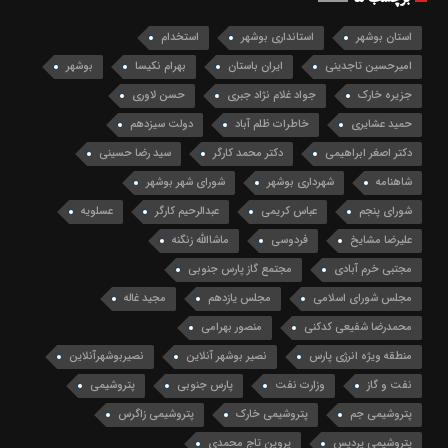
استان بوشهر
استانداری بوشهر
استخدام
امیرحسین تاجدینی
ایران باستان
بهرام نکیسا
بوشهر
جزیره خارک
جواد غلام نژاد جبری
حسن لاوری
حمید عشایری
خاطرات ظلم آباد
دولت سیزدهم
دکتر اصغر ابراهیمی
دکتر محمد کارگر
سید رضا حسینی
شاهنامه
شهرداری بوشهر
شورای شهر بوشهر
شورای پنجم
عباس کریمی
عبدالرحیم کارگر
عسلویه
علیرضا مشایخ
فردوسی
ماشاالله زنگنه
مجتبی خرم آبادی
مجتمع گاز پارس جنوبی
مجلس شورای اسلامی
مجلس یازدهم
مجید غاله
محمدرضا شفیعی کدکنی
منصور بهرامی
منطقه ویژه انرژی پارس
نصیر بوشهر آنلاین
نصیربوشهرآنلاین
نفت و گاز
وزارت نفت
پارس جنوبی
پتروشیمی
پتروشیمی جم
پتروشیمی خارک
پتروشیمی زاگرس
پتروشیمی پردیس
پروین تاج محمدی