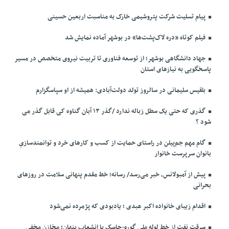
پیام تسلیت شرکت پتروشیمی خارک به مناسبت اربعین حسینی
فیلم کوتاه «دره لاک‌پشت‌ها» در بوشهر آماده نمایش شد
جهاد دانشگاهی بوشهر؛ از توسعه فناوری تا تربیت نیروی متخصص در مسیر
پاسخگویی به نیازهای استان
بلقیس سلیمانی در سالروز تولد دولت‌آبادی: همیشه از او سپاسگزارم
گذری که حتی یک سطل زباله ندارد /گذر ۱۳ آبان گناوه کی قابل گذر می
شود ؟
گام مهم جم‌پیلن در راستای حمایت از کسب و کارهای خرد و توانمندسازیِ
بانوان سرپرست خانوار
پیش از آمبولانس، خبر می‌رسد/ رسانه؛ خط مقدم پنهانی سلامت در روزهای
بحرانی
اقدام زیبای خانواده اکبر عبدی ؛ یادبودی که پژمرده نمی‌شود
سرقت نفت از خط لوله ملی گوره-جاسک با انشعاب پنهان؛ مخازن مخفی