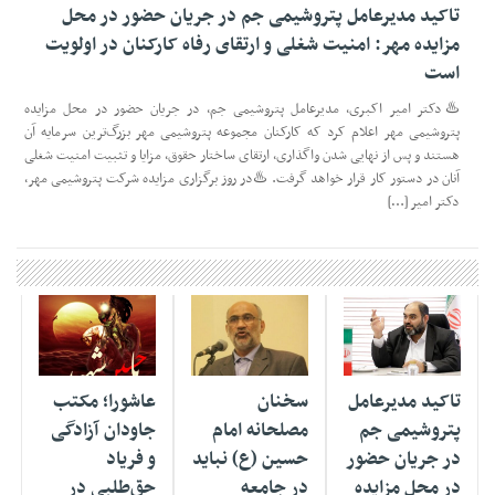
تاکید مدیرعامل پتروشیمی جم در جریان حضور در محل
مزایده مهر: امنیت شغلی و ارتقای رفاه کارکنان در اولویت
است
♨️دکتر امیر اکبری، مدیرعامل پتروشیمی جم، در جریان حضور در محل مزایده
پتروشیمی مهر اعلام کرد که کارکنان مجموعه پتروشیمی مهر بزرگ‌ترین سرمایه آن
هستند و پس از نهایی شدن واگذاری، ارتقای ساختار حقوق، مزایا و تثبیت امنیت شغلی
آنان در دستور کار قرار خواهد گرفت. ♨️در روز برگزاری مزایده شرکت پتروشیمی مهر،
دکتر امیر […]
۰۸ تیر ۱۴۰۵
۰۵ تیر ۱۴۰۵
۰۴ تیر ۱۴۰۵
تاکید مدیرعامل
سخنان
عاشورا؛ مکتب
پتروشیمی جم
مصلحانه امام
جاودان آزادگی
در جریان حضور
حسین (ع) نباید
و فریاد
در محل مزایده
در جامعه
حق‌طلبی در