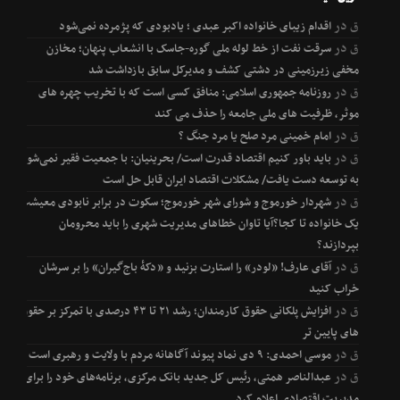
ق
در
اقدام زیبای خانواده اکبر عبدی ؛ یادبودی که پژمرده نمی‌شود
ق
در
سرقت نفت از خط لوله ملی گوره-جاسک با انشعاب پنهان؛ مخازن
مخفی زیرزمینی در دشتی کشف و مدیرکل سابق بازداشت شد
ق
در
روزنامه جمهوری اسلامی: منافق کسی است که با تخریب چهره های
موثر، ظرفیت های ملی جامعه را حذف می کند
ق
در
امام خمینی مرد صلح یا مرد جنگ ؟
ق
در
باید باور کنیم اقتصاد قدرت است/ بحرینیان: با جمعیت فقیر نمی‌شود
به توسعه دست یافت/ مشکلات اقتصاد ایران قابل حل است
ق
در
شهردار خورموج و شورای شهر خورموج؛ سکوت در برابر نابودی معیشت
یک خانواده تا کجا؟آیا تاوان خطاهای مدیریت شهری را باید محرومان
بپردازند؟
ق
در
آقای عارف! «لودر» را استارت بزنید و «دکۀ باج‌گیران» را بر سرشان
خراب کنید
ق
در
افزایش پلکانی حقوق کارمندان؛ رشد ۲۱ تا ۴۳ درصدی با تمرکز بر حقوق
های پایین تر
ق
در
موسی احمدی: ۹ دی نماد پیوند آگاهانه مردم با ولایت و رهبری است
ق
در
عبدالناصر همتی، رئیس کل جدید بانک مرکزی، برنامه‌های خود را برای
مدیریت اقتصادی اعلام کرد