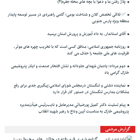
پلاژ رفتن ما و دعوا با بچه های محله جفره(۴)
✅️ تلاقی تخصص کلان و شناخت بومی؛ گامی راهبردی در مسیر توسعه پایدار
منطقه ویژه پارس جنوبی
آقای استاندار، به داد آموزش و پرورش استان برسید
روزنامه جمهوری اسلامی: منافق کسی است که با تخریب چهره های موثر،
ظرفیت های ملی جامعه را حذف می کند
دوم مرداد؛ یادمان شهدای جاودانه و نشان افتخار صنعت و ایثار پتروشیمی
خارک گرامی باد
نماینده دشتی و تنگستان درمجلس شورای اسلامی:پیگیری جدی برای رفع
مشکلات مدارس تنگستان در دستور کار قرار دارد
پیام تسلیت دکتر کمیل پورضیائی مدیرعامل و نایب‌رئیس هیأت‌مدیره
پتروشیمی خارک به مناسبت آیین وداع با رهبر شهید انقلاب
گزارش مردمی
گناوه شهری فرو رفته در چالش های محیط زیستی