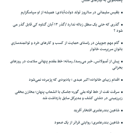
پاسخگویی به نیازهای استان
بلقیس سلیمانی در سالروز تولد دولت‌آبادی: همیشه از او سپاسگزارم
گذری که حتی یک سطل زباله ندارد /گذر ۱۳ آبان گناوه کی قابل گذر می
شود ؟
گام مهم جم‌پیلن در راستای حمایت از کسب و کارهای خرد و توانمندسازیِ
بانوان سرپرست خانوار
پیش از آمبولانس، خبر می‌رسد/ رسانه؛ خط مقدم پنهانی سلامت در روزهای
بحرانی
اقدام زیبای خانواده اکبر عبدی ؛ یادبودی که پژمرده نمی‌شود
سرقت نفت از خط لوله ملی گوره-جاسک با انشعاب پنهان؛ مخازن مخفی
زیرزمینی در دشتی کشف و مدیرکل سابق بازداشت شد
شاهین بندرعامری افتخار آفرید
شاهین بندرعامری؛ روایتی فراتر از یک صعود