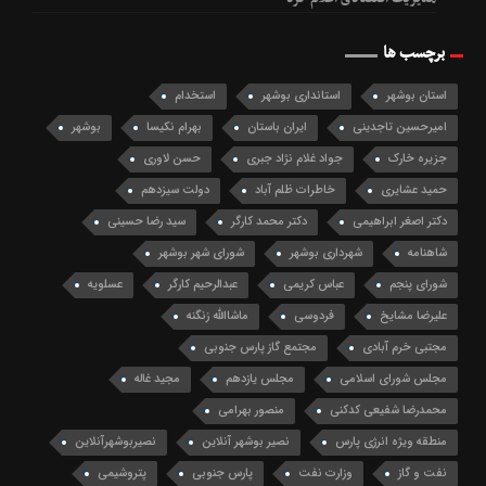
برچسب ها
استان بوشهر
استانداری بوشهر
استخدام
امیرحسین تاجدینی
ایران باستان
بهرام نکیسا
بوشهر
جزیره خارک
جواد غلام نژاد جبری
حسن لاوری
حمید عشایری
خاطرات ظلم آباد
دولت سیزدهم
دکتر اصغر ابراهیمی
دکتر محمد کارگر
سید رضا حسینی
شاهنامه
شهرداری بوشهر
شورای شهر بوشهر
شورای پنجم
عباس کریمی
عبدالرحیم کارگر
عسلویه
علیرضا مشایخ
فردوسی
ماشاالله زنگنه
مجتبی خرم آبادی
مجتمع گاز پارس جنوبی
مجلس شورای اسلامی
مجلس یازدهم
مجید غاله
محمدرضا شفیعی کدکنی
منصور بهرامی
منطقه ویژه انرژی پارس
نصیر بوشهر آنلاین
نصیربوشهرآنلاین
نفت و گاز
وزارت نفت
پارس جنوبی
پتروشیمی