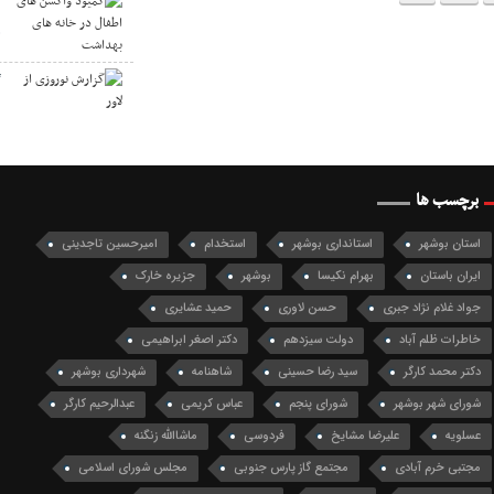
ک
ه
گ
برچسب ها
استان بوشهر
استانداری بوشهر
استخدام
امیرحسین تاجدینی
ایران باستان
بهرام نکیسا
بوشهر
جزیره خارک
جواد غلام نژاد جبری
حسن لاوری
حمید عشایری
خاطرات ظلم آباد
دولت سیزدهم
دکتر اصغر ابراهیمی
دکتر محمد کارگر
سید رضا حسینی
شاهنامه
شهرداری بوشهر
شورای شهر بوشهر
شورای پنجم
عباس کریمی
عبدالرحیم کارگر
عسلویه
علیرضا مشایخ
فردوسی
ماشاالله زنگنه
مجتبی خرم آبادی
مجتمع گاز پارس جنوبی
مجلس شورای اسلامی