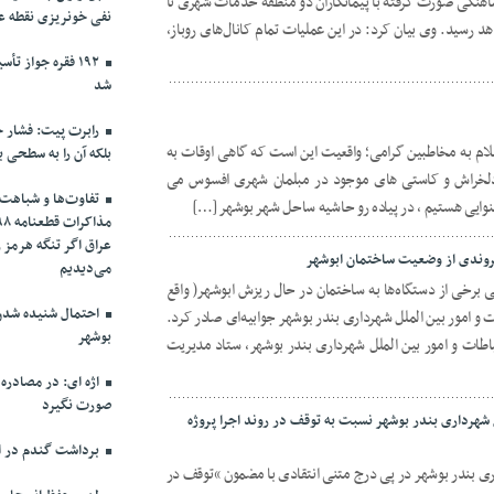
ماهنگی صورت گرفته با پیمانکاران دو منطقه خدمات شهری تا
نفی خونریزی نقطه ع
هد رسید. وی بیان کرد: در این عملیات تمام کانال‌های روباز،
۱۹۲ فقره جواز 
شد
رابرت پیت: فشار حد
سلام به مخاطبین گرامی؛ واقعیت این است که گاهی اوقات به
بلکه آن را به سطحی ب
 دلخراش و کاستی های موجود در مبلمان شهری افسوس می
تفاوت‌ها و شباهت‌ه
ایی هستیم ، در پیاده رو حاشیه ساحل شهر بوشهر […]
عراق اگر تنگه هرمز 
هروندی از وضعیت ساختمان ابوشهر
می‌دیدیم
 برخی از دستگاه‌ها به ساختمان در حال ریزش ابوشهر( واقع
احتمال شنیده شدن 
و امور بین الملل شهرداری بندر بوشهر جوابیه‌ای صادر کرد.
بوشهر
اطات و امور بین الملل شهرداری بندر بوشهر، ستاد مدیریت
اژه ای: در مصادره
صورت نگیرد
ل شهرداری بندر بوشهر نسبت به توقف در روند اجرا پروژه
برداشت گندم در اس
ری بندر بوشهر در پی درج متنی انتقادی با مضمون “توقف در