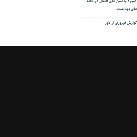
میود واکسن های اطفال در خانه
ای بهداشت
زارش نوروزی از لاور