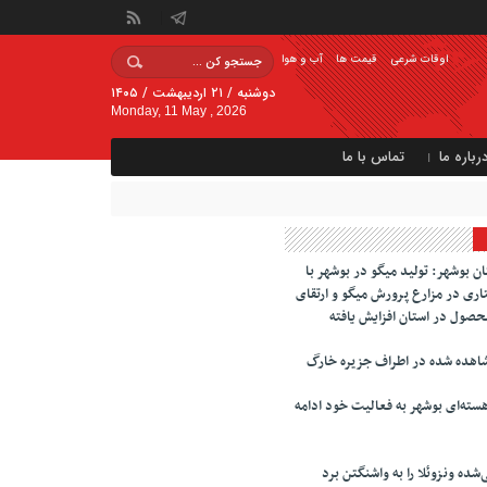
اوقات شرعی
قیمت ها
آب و هوا
دوشنبه / ۲۱ اردیبهشت / ۱۴۰۵
Monday, 11 May , 2026
رباره ما
تماس با ما
 بوشهر: تولید میگو در بوشهر با
ری در مزارع پرورش میگو و ارتقای
محصول در استان افزایش یافته
اهده شده در اطراف جزیره خارگ
سته‌ای بوشهر به فعالیت خود ادامه
‌شده ونزوئلا را به واشنگتن برد