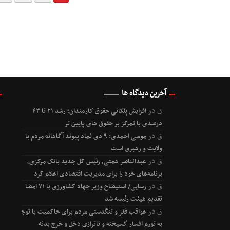
آخرین دیدگاه ها
ق
در
افزایش پلکانی حقوق کارمندان؛ رشد ۲۱ تا ۴۳
درصدی با تمرکز بر حقوق های پایین تر
ق
در
موسی احمدی: ۹ دی نماد پیوند آگاهانه مردم با
ولایت و رهبری است
ق
در
عبدالناصر همتی، رئیس کل جدید بانک مرکزی،
برنامه‌های خود را برای مدیریت اقتصادی اعلام کرد
ق
در
رسایی/ استیضاح وزیر جهاد کشاورزی با ۷۱ امضا
تقدیم هیئت رئیسه شد
ق
در
عواقب فقر و تنگدستی مردم برای حاکمیت با توجه
به تورم افسار گسیخته و ناترازی دخل و خرج بدنه