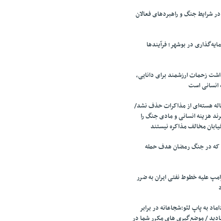
 شرایط جنگ و راهبردهای فعالان
ایه‌گذاری در بوشهر؛ فرآیندها
اشت زحمات ارزشمند برای دانایی،
 انسانی است
ه هسته‌ای از مذاکرات حذف نشد/
ند هزینه انسانی و مادی جنگ را
یابان مخالف مذاکره نیستند
 که در جنگ رمضان هدف حمله
مپ علیه خطوط نفتی ایران به ضرر
اد به پاپ لئو:شجاعانه در برابر
ادید / موضع‌گیری های مکرر شما در