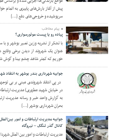
مواقع بارندگی‌ها اجرایی شده و براساس ه
پیش از آغاز بارش‌های پاییزی به اتمام خوا
سرپوشیده و خروجی‌های دفع […]
پیام مخاطب
پیاده رو یا پیست موتورسواری؟
با تشکر از نشریه وزین نصیر بوشهر و با 
عنوان یک شهروند از دیدن برخی وقایع
۲۸ مرداد ۱۴۰۱
خوریم که کمتر شاهد چشم بینا و گوش شنو
جوابیه شهرداری بندر بوشهر به انتقاد ش
در پی انتقاد شهروندی مبنی بر بی توجهی
در خیابان شهید مطهری) مدیریت ارتباطات 
۱۹ خرداد ۱۴۰۱
به گزارش واحد خبر و رسانه مدیریت ارتب
بحران شهرداری بوشهر […]
جوابیه مدیریت ارتباطات و امور بین‌المل
کانال گذر تنگک – نیروگاه
مدیریت ارتباطات و امور بین الملل شهردا
۰۵ خرداد ۱۴۰۱