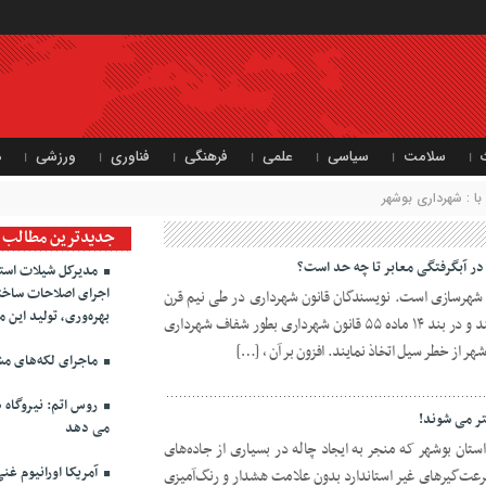
سلامت
سیاسی
علمی
فرهنگی
فناوری
ورزشی
د
 : شهرداری بوشهر
جدیدترین مطالب
ر آبگرفتگی معابر تا چه حد است؟
مدیرکل شیلات استان
اجرای اصلاحات ساختا
 شهرسازی است. نویسندگان قانون شهرداری در طی نیم قرن
بهره‌وری، تولید این 
گذشته به موضوع ایمنی شهر توجه داشتند و در بند ۱۴ ماده ۵۵ قانون شهرداری بطور شفاف شهرداری
شهر از خطر سیل اتخاذ نمایند. افزون بر آن ، […]
ماجرای لکه‌های مش
روس اتم: نیروگاه ه
تر می شوند!
می دهد
ن بوشهر که منجر به ایجاد چاله در بسیاری از جاده‌های
آمریکا اورانیوم غنی
سرعت‌گیرهای غیر استاندارد بدون علامت‌ هشدار و رنگ‌آمیزی