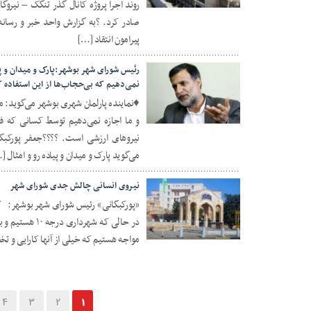
روند اجرا پروژه کانال گذر تنگک – نیروگ
صادر کرد. ?به گزارش واحد خبر و رسانه
پیرامون انتقاد […]
رئیس شورای شهر بوشهر:پارک و میدان و پیا
نمی‌دهیم که بی‌حجاب‌ها از این استفاده 
♦️نماینده پارلمان شهری بوشهر می‌گوید: م
۰۲ آبان ۱۴۰۰
و ما اجازه نمی‌دهیم توسط کسانی که فر
نیروهای ارزشی است. ????جعفر پورکب
می‌گوید پارک و میدان و پیاده رو و امثال [
نیروی انسانی چالش‌ جدی شورای شهر
«پورکبگانی» رئیس شورای شهر بوشهر: ??
۱۸ مهر ۱۴۰۰
مواجه هستیم که خیلی از آنها کارایی و تخصص لازم ندارند
4
3
2
1