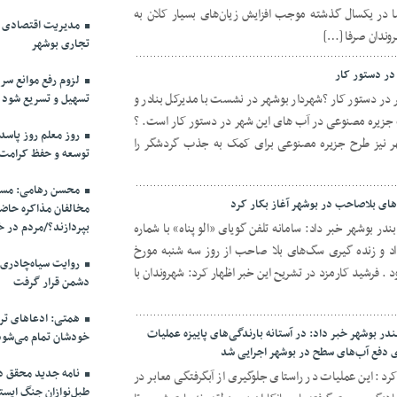
ر یکسال گذشته موجب افزایش زیان‌های بسیار کلان به
مدیریت اقتصادی در
وندان صرفا […]
تجاری بوشهر
ر دستور کار
لزوم رفع موانع سرم
ر دستور کار ?شهردار بوشهر در نشست با مدیرکل بنادر و
تسهیل و تسریع شود
جزیره مصنوعی در آب های این شهر در دستور کار است. ?
روز معلم روز پاسد
 نیز طرح جزیره مصنوعی برای کمک به جذب گردشگر را
توسعه و حفظ کرامت
محسن رهامی: مسال
مخالفان مذاکره حاضر
ر بوشهر خبر داد: سامانه تلفن گویای «الو پناه» با شماره
بپردازند؟/مردم در خ
۳۸۳۷ به منظور اطلاع رسانی جهت امداد و زنده ‌گیری سگ‌‎های بلا صاحب از روز سه شنبه مورخ
روایت سیاه‌چادری
ر می شود . فرشید کارمزد در تشریح این خبر اظهار کرد: شهروندان با
دشمن قرار گرفت
همتی: ادعاهای ترا
 بوشهر خبر داد: در آستانه بارندگی‌های پاییزه عملیات
خودشان تمام می‌شود
ی دفع آب‌های سطح در بوشهر اجرایی شد
نامه جدید محقق دام
رد: این عملیات در راستای جلوگیری از آبگرفتگی معابر در
طبل‌نوازان جنگ ایست