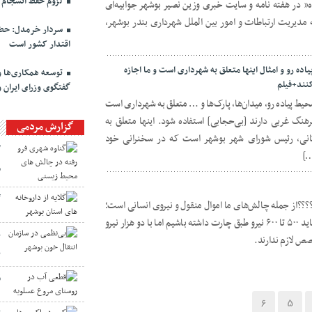
لزوم حفظ انسجام م
اه” در هفته نامه و سایت خبری وزین نصیر بوشهر جوابیه‌ای
 مدیریت ارتباطات و امور بین الملل شهرداری بندر بوشهر،
سردار خرمدل: حضو
اقتدار کشور است
ده رو و امثال اینها متعلق به شهرداری است و ما اجازه
توسعه همکاری‌ها و
کنند+فیلم
گفتگوی وزرای ایران 
حیط پیاده رو، میدان‌ها، پارک‌ها و … متعلق به شهرداری است
هنگ غربی دارند [بی‌حجابی] استفاده شود. اینها متعلق به
گزارش مردمی
گانی، رئیس شورای شهر بوشهر است که در سخنرانی خود
گ
…]
م
گ
??از جمله چالش‌های ما اموال منقول و نیروی انسانی است؛
در حالی که شهرداری درجه ۱۰ هستیم و باید ۵۰۰ تا ۶۰۰ نیرو طبق چارت داشته باشیم اما با دو هزار نیرو
ب
. ‌‌‌‌‌‌‌‌‌‌‌‌‌‎‌‌‌‎‌‌
ب
ق
6
5