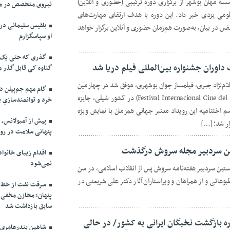
سه مهان بوشهر از برگزاری دوره ترکیبی (حضوری و آنلاین)
نیروی متخصص در مسی
ومی یزدی خبر داد. این دوره با هدف ارتقای مهارت‌های
بلقیس سلیمانی در 
نفس در بیان، به‌صورت هم‌زمان حضوری و آنلاین برگزار خواهد
او سپاسگزارم
اوران جشنواره بین‌المللی فیلم دریا شد
گناوه کی قابل گذر 
لام‌نژاد جبری، فیلمساز جوان بوشهری، موفق شد در چهارمین
گام مهم جم‌پیلن د
دوره جشنواره بین‌المللی فیلم دریا (Festival Internacional Cine del Mar) در کشور شیلی، جایزه
خرد و توانمندسازیِ 
سم اختتامیه این رویداد معتبر جهانی همزمان با نمایش ویژه
پیش از آمبولانس، 
زار شد؛ […]
پنهانی سلامت در رو
ین سردبیر مجله سروش درگذشت
اقدام زیبای خانواد
نمی‌شود
خستین سردبیر هفته‌نامه سروش پس از انقلاب اسلامی، در سن
وعاتی و از همراهان و ویراستاران آثار دکتر علی شریعتی در
سرقت نفت از خط ل
پنهان؛ مخازن مخفی
سابق بازداشت شد
 بازگشت نخبگان ایرانی به کشور/ در حالی
شاهین بندرعامری ا