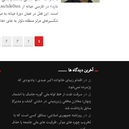
تنگسیرهای مرکز منطقه دلوار به جای «هاسِیhāsey» 
4
3
2
1
آخرین دیدگاه ها
ق
در
اقدام زیبای خانواده اکبر عبدی ؛ یادبودی که
پژمرده نمی‌شود
ق
در
سرقت نفت از خط لوله ملی گوره-جاسک با انشعاب
پنهان؛ مخازن مخفی زیرزمینی در دشتی کشف و مدیرکل
سابق بازداشت شد
ق
در
روزنامه جمهوری اسلامی: منافق کسی است که با
تخریب چهره های موثر، ظرفیت های ملی جامعه را حذف