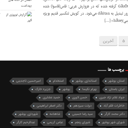
ه
دارد» در فارسی میانه از Gāsōtan/hāsōtan گرفته شده که در هزوارش عربی: قاس(قاسوا) شده
است. این فعل در همان دورۀ میانه به مرور تبدیل به dāštan می‌شود. در گویش تنگسیر قدیم بویژه
گ
[…]
5
آخرین
برچسب ها
استان بوشهر
استانداری بوشهر
استخدام
امیرحسین تاجدینی
ایران باستان
بهرام نکیسا
بوشهر
جزیره خارک
جواد غلام نژاد جبری
حسن لاوری
حمید عشایری
خاطرات ظلم آباد
دولت سیزدهم
دکتر اصغر ابراهیمی
دکتر محمد کارگر
سید رضا حسینی
شاهنامه
شهرداری بوشهر
شورای شهر بوشهر
شورای پنجم
عباس کریمی
عبدالرحیم کارگر