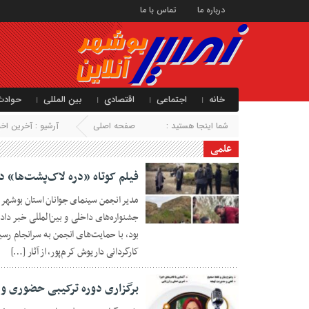
درباره ما
تماس با ما
خانه
اجتماعی
اقتصادی
بین المللی
حوادث
شما اینجا هستید :
صفحه اصلی
آرشیو :
آخرین اخبا
علمی
فیلم کوتاه «دره لاک‌پشت‌ها» د
مدیر انجمن سینمای جوانان استان بوشهر ا
جشنواره‌های داخلی و بین‌المللی خبر داد
۱۲ مرداد ۱۴۰۵
بود، با حمایت‌های انجمن به سرانجام رسی
کارگردانی داریوش کرم‌پور، از آثار […]
برگزاری دوره ترکیبی حضوری و 