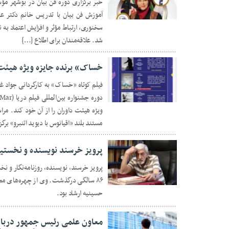
خبر برگزاری دوره فن بیان در بوشهر مؤس
آموزش فن بیان با تدریس خانم دکتر عل
۰۵ تیر ۱۴۰۵
سخنوری، ارتباط مؤثر و افزایش اعتماد به 
شد. علاقه‌مندان برای اطلاع […]
خساک» برنده جایزه ویژه هیئت د
فیلم کوتاه «خساک» به کارگردانی جواد غ
۱۵ خرداد ۱۴۰۵
ویژه هیئت داوران را از آن خود کند. مرا
مستند بلند «اقیانوس با دیوید اتنبرو» برگ
پرویز خرسند نویسنده و نخست
پرویز خرسند، نویسنده، روزنامه‌نگار و ن
۸۶ سالگی درگذشت. وی از چهره‌های مطب
۳۱ اردیبهشت ۱۴۰۵
حسینیه ارشاد بود.
معاون علمی رئیس جمهور درباره