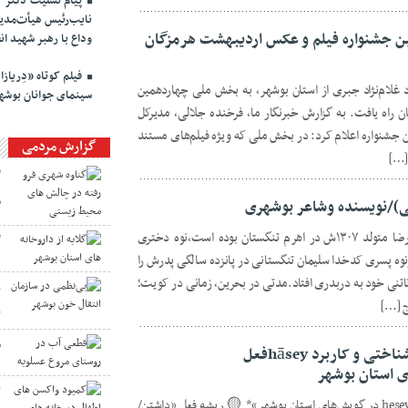
پیام تسلیت دکتر ک
نایب‌رئیس هیأت‌مدی
جشنواره فیلم و عکس اردیبهشت هرمزگان
وداع با رهبر شهید ان
فیلم کوتاه «دِریاز
غلام‌نژاد جبری از استان بوشهر، به بخش ملی چهاردهمین
سینمای جوانان بوشهر 
راه یافت. به گزارش خبرنگار ما، فرخنده جلالی، مدیرکل
ن جشنواره اعلام کرد: در بخش ملی که ویژه فیلم‌های مستند
گزارش مردمی
[…]
گ
م
ی)/نویسنده وشاعر بوشهری
✍پروانه سویچ محمد سلیمانی فرزند رضا متولد ۱۳۰۷ش در اهرم تنگستان بوده است،نوه دختری
گ
نوه پسری کدخدا سلیمان تنگستانی در پانزده سالگی پدرش را
 ناتنی خود به دربدری افتاد.مدتی در بحرین، زمانی در کویت؛
ب
ج […]
ب
ق
دکتر بشیر علوی/ بررسی ریشه‌شناختی و کاربرد hāseyفعل
ک
به نام خدا *فعل «هاسِی hāsey و هِسِی hesey در گویش‌های استان بوشهر»* 🟡 ریشه فعل «داشتن/