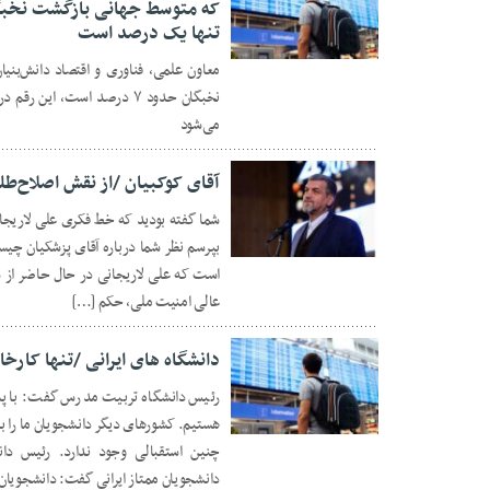
تنها یک درصد است
۲۲ آذر ۱۴۰۴
معاون علمی، فناوری و اقتصاد دانش‌ب
نخبگان حدود ۷ درصد است، ا
می‌شود
آقای کوکبیان /از نقش اصلاح‌طلب
شما گفته بودید که خط فکری علی لاریجا
بپرسم نظر شما درباره آقای پزشکیان چی
۰۴ آذر ۱۴۰۴
است که علی لاریجانی در حال حاضر از س
عالی امنیت ملی، حکم […]
دانشگاه های ایرانی /تنها کارخ
رئیس دانشگاه تربیت مدرس گفت: با پدی
هستیم. کشورهای دیگر دانشجویان ما را با
۲۳ آبان ۱۴۰۴
چنین استقبالی وجود ندارد. رئیس د
دانشجویان ممتاز ایرانی گفت: دانشجویان