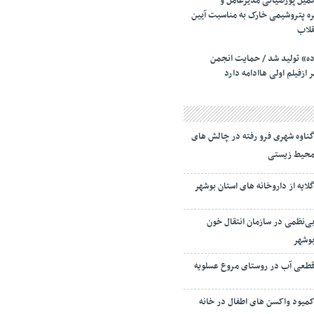
میل پورضیائی مدیرعامل و
ره پتروشیمی خارک به مناسبت آیین
قلاب
اده» تولید شد / حمایت انجمن
ازفیلم اولی هاادامه دارد
ناوه شهری فرو رفته در چالش های
حیط زیستی
لایه از داروخانه های استان بوشهر
ی‌نظمی در سازمان انتقال خون
وشهر
طعی آب در روستای مروع عسلویه
میود واکسن های اطفال در خانه