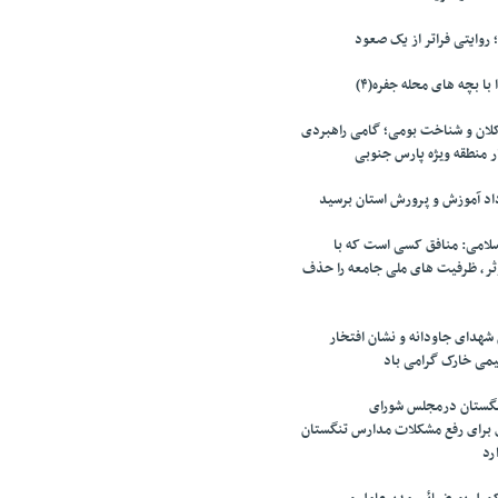
روایتی فراتر از یک صعود
 با بچه های محله جفره(۴)
ان و شناخت بومی؛ گامی راهبردی
ر منطقه ویژه پارس جنوبی
داد آموزش و پرورش استان برسید
لامی: منافق کسی است که با
ر، ظرفیت های ملی جامعه را حذف
شهدای جاودانه و نشان افتخار
یمی خارک گرامی باد
نگستان درمجلس شورای
برای رفع مشکلات مدارس تنگستان
رد