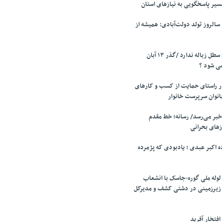
ر پاسخگویی به نیازهای استان
سالروز تولد دولت‌آبادی: همیشه از
گذری که حتی یک سطل زباله ندارد /گذر ۱۳ آبان
می شود ؟
ر راستای حمایت از کسب و کارهای
بانوان سرپرست خانوار
خبر می‌رسد/ رسانه؛ خط مقدم
زهای بحرانی
ه اکبر عبدی ؛ یادبودی که پژمرده
وله ملی گوره-جاسک با انشعاب
 زیرزمینی در دشتی کشف و مدیرکل
فتخار آفرید