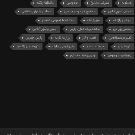
عسلویه
علیرضا مشایخ
فردوسی
ماشاالله زنگنه
مجتبی خرم آبادی
مجتمع گاز پارس جنوبی
مجلس شورای اسلامی
مجلس یازدهم
مجید غاله
محمدرضا شفیعی کدکنی
منصور بهرامی
منطقه ویژه انرژی پارس
نصیر بوشهر آنلاین
نصیربوشهرآنلاین
نفت و گاز
وزارت نفت
پارس جنوبی
پتروشیمی
پتروشیمی جم
پتروشیمی خارک
پتروشیمی زاگرس
پتروشیمی پردیس
پروین تاج محمدی