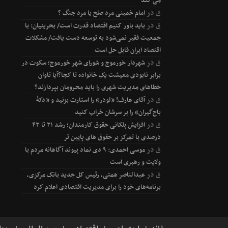
می کند
ق
در
امام خمینی مرد صلح یا مرد جنگ ؟
ق
در
باید باور کنیم اقتصاد قدرت است/ بحرینیان: با
جمعیت فقیر نمی‌شود به توسعه دست یافت/ مشکلات
اقتصاد ایران قابل حل است
ق
در
شهردار خورموج و شورای شهر خورموج؛ سکوت در
برابر نابودی معیشت یک خانواده تا کجا؟آیا تاوان
خطاهای مدیریت شهری را باید محرومان بپردازند؟
ق
در
آقای عارف! «لودر» را استارت بزنید و «دکۀ
باج‌گیران» را بر سرشان خراب کنید
ق
در
افزایش پلکانی حقوق کارمندان؛ رشد ۲۱ تا ۴۳
درصدی با تمرکز بر حقوق های پایین تر
ق
در
موسی احمدی: ۹ دی نماد پیوند آگاهانه مردم با
ولایت و رهبری است
ق
در
عبدالناصر همتی، رئیس کل جدید بانک مرکزی،
برنامه‌های خود را برای مدیریت اقتصادی اعلام کرد