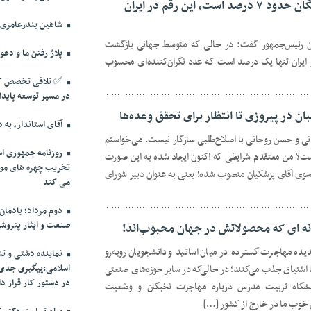
که متوسط جهانی بازگشت نخبگان حدود ۷ درصد است، این رقم در ایران
شاهین بندرعامری؛ 
نیان رئیس‌جمهور گفت: در حالی که متوسط جهانی بازگشت
پلاژ رفتن ما و دعوا
ین رقم در ایران تنها یک درصد است که عدد نگران‌کننده‌ای محسوب
✅️ تلاقی تخصص کل
در مسیر توسعه پایدا
ان در پیروزی تا انتظار برای تحقق وعده‌ها
آقای استاندار، به 
نی و حسن روحانی با اصلاح‌طلبی سازگار نیست. می‌خواستم
روزنامه جمهوری اس
ست؟ من معتقدم شرایطی که اکنون ایجاد شده به این صورت
تخریب چهره های موث
وی آقای پزشکیان منصوب شده؛ یعنی به عنوان دبیر شورای
می کند
دوم مرداد؛ یادمان 
صنعت و ایثار پتروش
انه ای که محصولاتش در جهان محبوب‌اند!
ده مهاجرت گسترده در میان اساتید و دانشجویان روبه‌رو
نماینده دشتی و ت
 اشتیاق جذب می‌کنند؛ در حالی‌که در سایر حوزه‌های صنعتی
اسلامی:پیگیری جدی 
در دستور کار قرار دا
انشگاه تربیت مدرس درباره مهاجرت نخبگان و وضعیت
 خوب ما در خارج از کشور […]