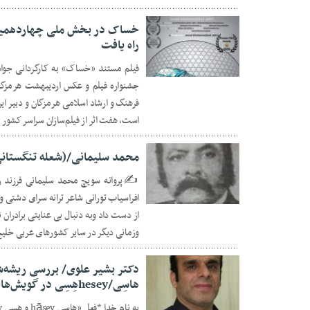
خساک در بخش ملی چهاردهمین 
راه یافت
فیلم مستند «خساک» به کارگردانی جواد 
۲۲ آبان ۱۴۰۴
جشنواره فیلم و عکس اردیبهشت هرمزگان 
فرهنگ و ارشاد اسلامی هرمزگان و دبیر ای
است، هفت اثر از فیلم‌سازان سراسر کشور 
محمد سلیمانی/(شعله تنگستان
افراسیاب تورانی شاعر ترانه سرای دشتی و
۱۲ آبان ۱۴۰۴
از دست داد وبه دنبال بی عنایتی برادران
وزمانی دیگر در سایر کشورهای عربی خلی
هاسِی/heseyهِسِی در گویش‌های استان بوشهر
۱۷ شهریور ۱۴۰۴