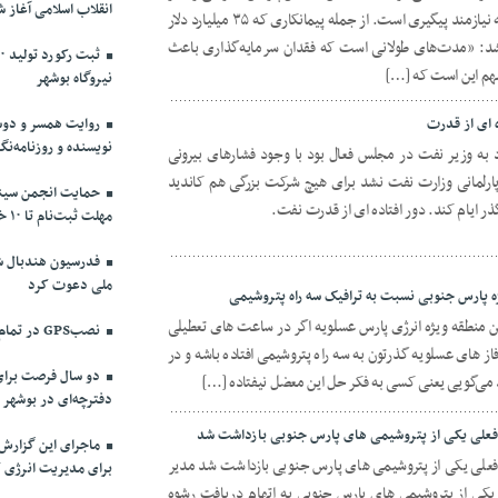
انقلاب اسلامی آغاز ش
سرمایه‌گذاری‌های بی‌نتیجه‌ای می‌داند که نیازمند پیگیری است. از جمله پیمانکاری که ۳۵ میلیارد دلار
شد: «مدت‌های طولانی است که فقدان سرمایه‌گذاری باعث
مهم این است که […]
نیروگاه بوشهر
 ای از قدرت
روایت همسر و دوست
نویسنده و روزنامه‌نگ
به وزیر نفت در مجلس فعال بود با وجود فشارهای بیرونی
رلمانی وزارت نفت نشد برای هیچ شرکت بزرگی هم کاندید
حمایت انجمن سینما
ر ایام کند. دور افتاده ای از قدرت نفت.
مهلت ثبت‌نام تا ۱۰ خرداد
فدرسیون هندبال شش
ملی دعوت کرد
ه پارس جنوبی نسبت به ترافیک سه راه پتروشیمی
ن منطقه ویژه انرژی پارس عسلویه اگر در ساعت های تعطیلی
نصبGPS در تمام ناوگان مسافربری بوشهر الزامی شد
های عسلویه گذرتون به سه راه پتروشیمی افتاده باشه و در
دو سال فرصت برای
 می‌گویی یعنی کسی به فکر حل این معضل نیفتاده […]
دفترچه‌ای در بوشهر
 فعلی یکی از پتروشیمی های پارس جنوبی بازداشت شد
ماجرای این گزارش
 فعلی یکی از پتروشیمی های پارس جنوبی بازداشت شد مدیر
برای مدیریت انرژی ک
 یکی از پتروشیمی های پارس جنوبی به اتهام دریافت رشوه