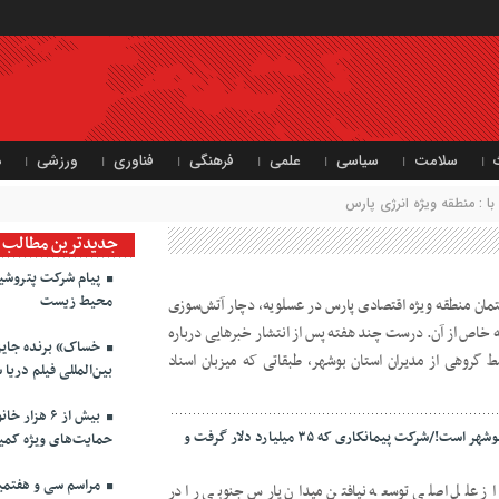
سلامت
سیاسی
علمی
فرهنگی
فناوری
ورزشی
د
 : منطقه ویژه انرژی پارس
جدیدترین مطالب
پیام شرکت پتروشی
محیط زیست
بود که ۷ طبقه از ساختمان منطقه ویژه اقتصادی پارس در عسلویه، دچار آتش‌سوزی
ه خاص از آن. درست چند هفته پس از انتشار خبرهایی درباره
خساک» برنده جایزه
 گروهی از مدیران استان بوشهر، طبقاتی که میزبان اسناد
بین‌المللی فیلم دریا 
بیش از ۶ ه
پارس جنوبی گنجی که فقط رنجش برای بوشهر است!/شرکت پیمانکاری که ۳۵ میلیارد دلار گرفت و
حمایت‌های ویژه کمیت
مراسم سی و هفتمین
از علل اصلی توسعه نیافتن میدان پارس جنوبی را در