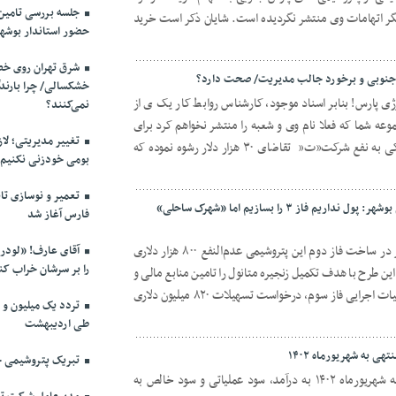
گر اتهامات وی منتشر نگردیده است. شایان ذکر است خرید
حضور استاندار بوشهر
شرق تهران روی خط 
رس جنوبی و برخورد جالب مدیریت/ صحت دارد؟
خشکسالی/ چرا بارندگ
ژی پارس! بنابر اسناد موجود، کارشناس روابط کار یک ی از
نمی‌کنند؟
عه شما که فعلا نام وی و شعبه را منتشر نخواهم کرد برای
تغییر مدیریتی؛ لاز
بستن پرونده شکایت حدود ۱۰۰ کارگر شاکی به نفع شرکت”ت” تقاضای ۳۰ هزار دلار رشوه نموده که
بومی خودزنی نکنیم
تعمیر و نوسازی تاب
صحبت های عجیب مدیرعامل پتروشیمی بوشهر: پول نداریم فاز ۳ را بسازیم اما «شهرک ساحلی»
فارس آغاز شد
«جواد حاتمی» با بیان اینکه هر روز تاخیر در ساخت فاز دوم این پتروشیمی عدم‌النفع ۸۰۰ هزار دلاری
آقای عارف! «لودر» 
را بر سرشان خراب کن
 طرح با هدف تکمیل زنجیره متانول را تامین منابع مالی و
سرمایه عنوان کرد و گفت: برای آغاز عملیات اجرایی فاز سوم، درخواست تسهیلات ۸۲۰ میلیون دلاری
طی اردیبهشت
ی به شهریورماه ۱۴۰۲
تبریک پتروشیمی خ
پتروشیمی پردیس⁩ در سال مالی منتهی به شهریورماه ۱۴۰۲ به درآمد، سود عملیاتی و سود خالص به