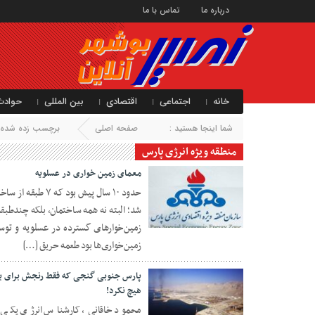
درباره ما
تماس با ما
خانه
اجتماعی
اقتصادی
بین المللی
حوادث
شما اینجا هستید :
صفحه اصلی
برچسب زده شده با
منطقه ویژه انرژی پارس
معمای زمین خواری در عسلویه
حدود ۱۰ سال پیش 
شد؛ البته نه همه ساختمان، بلکه چندطبق
۲۲ دی ۱۴۰۳
زمین‌خوارهای گسترده در عسلویه و توسط
زمین‌خواری‌ها بود طعمه حریق […]
هیچ نکرد!
محمود خاقانی، کارشناس انرژی یکی 