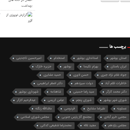
ه
گ
برچسب ها
استان بوشهر
استانداری بوشهر
استخدام
امیرحسین تاجدینی
ایران باستان
بهرام نکیسا
بوشهر
جزیره خارک
جواد غلام نژاد جبری
حسن لاوری
حمید عشایری
خاطرات ظلم آباد
دولت سیزدهم
دکتر اصغر ابراهیمی
دکتر محمد کارگر
سید رضا حسینی
شاهنامه
شهرداری بوشهر
شورای شهر بوشهر
شورای پنجم
عباس کریمی
عبدالرحیم کارگر
عسلویه
علیرضا مشایخ
فردوسی
ماشاالله زنگنه
مجتبی خرم آبادی
مجتمع گاز پارس جنوبی
مجلس شورای اسلامی
مجلس یازدهم
مجید غاله
محمدرضا شفیعی کدکنی