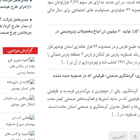
مدیرعامل شرکت توز
ترتیب ۳۴/۸ ، ۱۸/۶ و ۲۲ همتی دست یافته است، در این مدت به ازای هر سهم ۳/۶۷ هزارتومان سود
:ازاجرای طرح هوشمن
ساخته است. همچین این پتروشیمی از مصوبه ۴۲ میلیاردی مسئولیت های اجتماعی ‌برای سال مالی
مدیرعامل شرکت گاز
درآمد ۱۰ میلیون دلاری روزانه هر پالایشگاه گاز/ تولید ۷۰ میلیون تن انواع محصولات پتروشیمی در
چرخاندن چرخ صنعت
منطقه ویژه اقتصادی انرژی پارس در حاشیه خلیج فارس و در محدوده ۴۶ هزار هکتاری استان بوشهر قرار
گزارش مردمی
گرفته است که مشتمل بر سه منطقه پارس یک عسلویه، پارس دو کنگان و پارس ۳ منطقه پارس شمالی را
گ
اری از آن در […]
م
ری؛ گردشگری صنعتی؛ ظرفیتی که در عسلویه دیده نشده
گ
 گردشگری، یکی از مهم‌ترین و بزرگ‌ترین فرصت و ظرفیتی
ظرفیتی که در سایه کنش‌ها و فعالیت‌های صنعتی کمتر بخت
ب
گی‌ها و انفعال مدیران گردشگری و صنعتی استان مانده است.
ب
ر عسلویه، در […]
ق
ک
5
آخرین