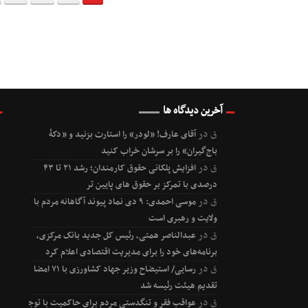
آخرین دیدگاه ها
ق
در
آقای عارف! «لودر» را استارت بزنید و «دکۀ
باج‌گیران» را بر سرشان خراب کنید
ق
در
افزایش پلکانی حقوق کارمندان؛ رشد ۲۱ تا ۴۳
درصدی با تمرکز بر حقوق های پایین تر
ق
در
موسی احمدی: ۹ دی نماد پیوند آگاهانه مردم با
ولایت و رهبری است
ق
در
عبدالناصر همتی، رئیس کل جدید بانک مرکزی،
برنامه‌های خود را برای مدیریت اقتصادی اعلام کرد
ق
در
رسایی/ استیضاح وزیر جهاد کشاورزی با ۷۱ امضا
تقدیم هیئت رئیسه شد
ق
در
عواقب فقر و تنگدستی مردم برای حاکمیت با توجه