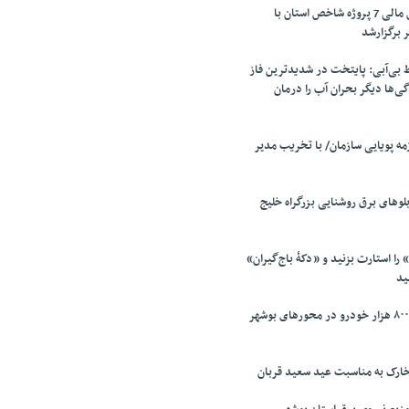
جلسه بررسی تامین مالی 7 پروژه شاخص استان با
 برگزارشد
بی‌آبی: پایتخت در شدیدترین فاز
ی‌ها دیگر بحران آب را درمان
مه پویایی سازمان/ با تخریب مدیر
لو‌های برق روشنایی بزرگراه خلیج
را استارت بزنید و «دکۀ باج‌گیران»
ید
تردد یک میلیون و ۸۰۰ هزار خودرو در محور‌های بوشهر
ارک به مناسبت عید سعید قربان