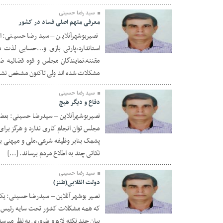
سید رضا حسینی
معرفی متهم اصلی فساد در کشور
نصیربوشهرآنلاین – سیدرضا حسینی: اک
استاندارد،پارتی بازی و…حسابی لذت م
۱۲ اردیبهشت ۱۴۰۲
مقننه،نمایندگان مجلس و قوه قضائیه ض
مشکلات شده اند ولی تاکنون مشخص نشده
سید رضا حسینی
دفاع و دیگر هیچ
نصیربوشهرآنلاین – سیدرضا حسینی: بعضی ا
مجلس توان انجام کاری ندارد و هرگز بر
۱۷ دی ۱۴۰۱
پشمک بنابر وظیفه شرعی،ملی و میهنی بر
نکاتی چند به اطلاع مردم برساند. […]
سید رضا حسینی
دولت انقلابی(طنز)
نصیر بوشهر آنلاین – سیدرضا حسینی: یک س
که همه مشکلات کشور تحت سایه رئیس جم
۱۸ مهر ۱۴۰۱
بیان چند نکته لازم و ضروری به نظر میرسد : ۱– دولتهای قبلی همه ضد انقلاب بود