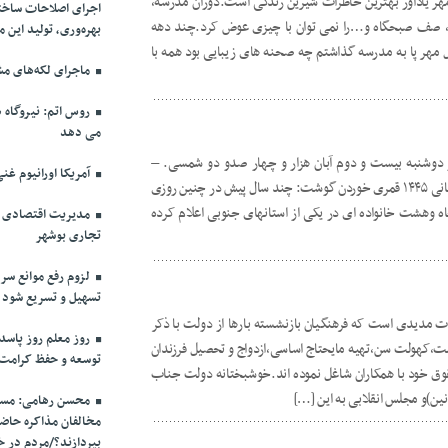
مهر یادآور بهترین خاطرات شیرین زندگی است.دوران مدرسه،
اجرای اصلاحات ساختا
ن، صف صبحگاه و…را نمی توان با چیزی عوض کرد.چند دهه
بهره‌وری، تولید این 
ل مهر پا به مدرسه گذاشتم چه صحنه های زیبایی بود همه با
ماجرای لکه‌های مش
روس اتم: نیروگاه ه
می دهد
 دوشنبه بیست و دوم آبان هزار و چهار صدو دو شمسی. –
آمریکا اورانیوم غنی
۲۰۲۳,۱۳ میلادیNovember و۲۸ ربیع الثانی ١۴۴۵ قمری خوردن گوشت: چند سال پیش در چنین روزی
اه وهشت خانواده ای در یکی از استانهای جنوبی اعلام کرده
مدیریت اقتصادی در
تجاری بوشهر
لزوم رفع موانع سرم
تسهیل و تسریع شود
مدیدی است که فرهنگیان بازنشسته بارها از دولت با ذکر
روز معلم روز پاسد
مت،کهولت سن،تهیه مایحتاج اساسی،ازدواج و تحصیل فرزندان
توسعه و حفظ کرامت
ق خود با همکاران شاغل نموده اند.خوشبختانه دولت جناب
انین)و مجلس انقلابی به این […]
محسن رهامی: مسال
مخالفان مذاکره حاضر
بپردازند؟/مردم در خ