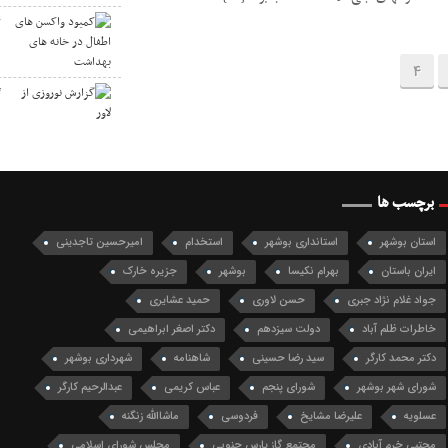
ک
ه
4
گ
برچسب ها
استان بوشهر
استانداری بوشهر
استخدام
امیرحسین تاجدینی
ایران باستان
بهرام نکیسا
بوشهر
جزیره خارک
جواد غلام نژاد جبری
حسن لاوری
حمید عشایری
خاطرات ظلم آباد
دولت سیزدهم
دکتر اصغر ابراهیمی
دکتر محمد کارگر
سید رضا حسینی
شاهنامه
شهرداری بوشهر
شورای شهر بوشهر
شورای پنجم
عباس کریمی
عبدالرحیم کارگر
عسلویه
علیرضا مشایخ
فردوسی
ماشاالله زنگنه
مجتبی خرم آبادی
مجتمع گاز پارس جنوبی
مجلس شورای اسلامی