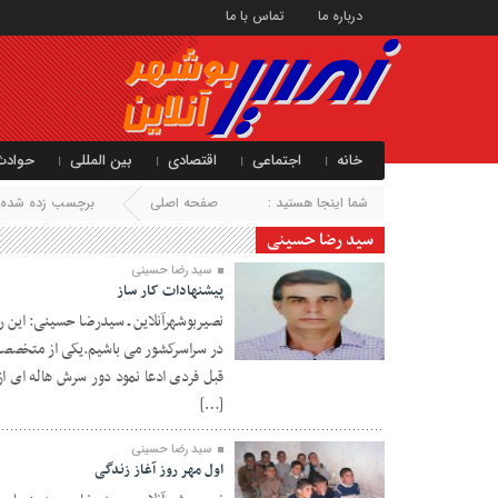
درباره ما
تماس با ما
خانه
اجتماعی
اقتصادی
بین المللی
حوادث
شما اینجا هستید :
صفحه اصلی
برچسب زده شده ب
سید رضا حسینی
سید رضا حسینی
پیشنهادات کار ساز
نصیربوشهرآنلاین ـ سیدرضا حسینی: این ر
در سراسرکشور می باشیم.یکی از متخصصان 
۰۴ مهر ۱۴۰۳
قبل فردی ادعا نمود دور سرش هاله ای از
[…]
سید رضا حسینی
اول مهر روز آغاز زندگی