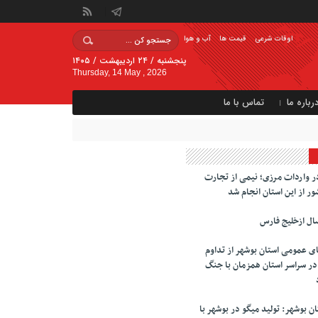
اوقات شرعی
قیمت ها
آب و هوا
پنجشنبه / ۲۴ اردیبهشت / ۱۴۰۵
Thursday, 14 May , 2026
رباره ما
تماس با ما
ر واردات مرزی؛ نیمی از تجارت
ور از این استان انجام شد
ال ازخلیج فارس
ای عمومی استان بوشهر از تداوم
تابخانه در سراسر استان همزمان با جنگ
 بوشهر: تولید میگو در بوشهر با