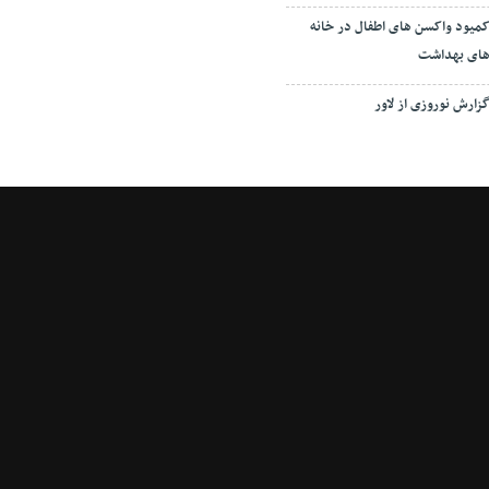
میود واکسن های اطفال در خانه
ای بهداشت
زارش نوروزی از لاور