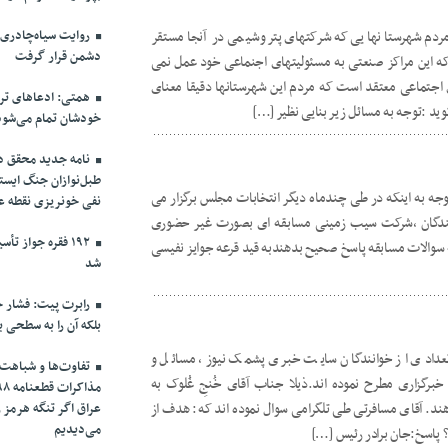
ردم شهرستانهایی که شرکتهای پتروشیمی در آنجا مستقر
روایت سیاه‌چادری
دشمن قرار گرفت
که این مراکز صنعتی به مسئولیتهای اجنماعی خود عمل نمی
 اجتماعی معتقد است که مردم این شهرستانها دقیقا معنای
همتی: ادعاهای ترا
د :توجه به مسائل زیر بنایی نظیر […]
خودشان تمام می‌شود
نامه جدید محقق دام
طبل‌نوازان جنگ ایست
جه به اینکه در طی چندماه دیگر انتخابات مجلس برگزار می
نفی خونریزی نقطه ع
کنندگان ،شرکت سیب زمینی مسابقه ای بصورت غیر حضوری
۱۹۲ فقره جواز 
 به سوالات مسابقه پاسخ صحیح بدهندبه قید قرعه جوایز نفیسی
شد
رابرت پیت: فشار حد
بلکه آن را به سطحی ب
عدادی از خوانندگان سایت خبری پشمک نیوز، مسائل و
تفاوت‌ها و شباهت‌ه
رگزاری مطرح نموده اند.ذیلا جناب آقای خُنجِ غُلوک به
د. آقای مسافرتی طی تلگرامی سوال نموده اند که: هدف از
عراق اگر تنگه هرمز 
می‌دیدیم
اسخ:جان برادر رئیس […]