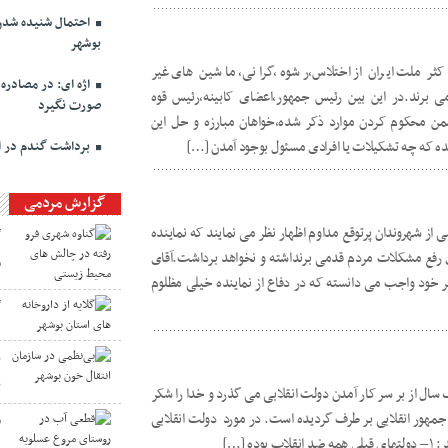
احتمال شنیده شدن 
بوشهر
ثر ملت ایران از اختلاس،رشوه ،گرانی، ماشین های غیر
اژه ای: در مصادره
ی برند.در این بین رئیس جمهور،اعضای کابینه،رئیس قوه
صورت نگیرد
من محکوم کردن موارد ذکر شده،خواهان مبارزه و حل این
 که چه تشکیلات یا افرادی مسئول بوجود آمدن […]
برداشت گندم در اس
گزارش مردمی
ز شهروندان پرتوقع مداوم اظهار نظر می نمایند که نماینده
گ
ای رفع مشکلات مردم قدمی برنداشته و نخواهد برداشت.آقای
م
 خود واجب می دانسته که در دفاع از نماینده خیلی مظلوم
گ
ب
ب
ال از بر سر کار آمدن دولت انقلابی می گذرد و خدا را شکر
هور انقلابی بر طرف گردیده است. در مورد دولت انقلابی
ق
ه […]