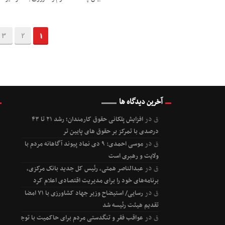
3
2
1
آخرین دیدگاه ها
ق
در
افزایش پلکانی حقوق کارمندان؛ رشد ۲۱ تا ۴۳
درصدی با تمرکز بر حقوق های پایین تر
ق
در
موسی احمدی: ۹ دی نماد پیوند آگاهانه مردم با
ولایت و رهبری است
ق
در
عبدالناصر همتی، رئیس کل جدید بانک مرکزی،
برنامه‌های خود را برای مدیریت اقتصادی اعلام کرد
ق
در
رسایی/ استیضاح وزیر جهاد کشاورزی با ۷۱ امضا
تقدیم هیئت رئیسه شد
ق
در
عواقب فقر و تنگدستی مردم برای حاکمیت با توجه