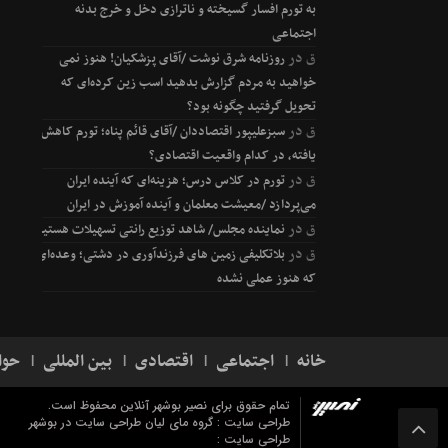
به تورم افسار گسیخته و ناترازی دخل و خرج بدنه
اجتماعی
ق
در
روزنامه شرق نوشت /آقای پزشکیان! هنوز نمی
خواهید به مردم گزارش بدهید اسب زین کرده‌ای که
تحویل گرفتید چگونه بود؟
ق
در
سبزعلیپور اقتصاددان /آقای قائم پناه؛ تورم کاهش
یافته، در کدام واقعیت اقتصادی؟
ق
در
تورم در کلاس درس؛ هزینه‌ای که آینده ایران
می‌پردازد /معیشت معلمان و آینده آموزش در ایران
ق
در
نماینده مجلس/ شاهد توزیع رانتی تسهیلات هستیم
ق
در
بلاتکلیفی زمین های فرزندآوری در دشتی؛ وعده‌ای
که هنوز عملی نشده
خانه
اجتماعی
اقتصادی
بین المللی
حوا
تمام حقوق برای نصیر بوشهر آنلاین محفوظ است.
طراحی سایت : گروه مای لیان
طراحی سایت در بوشهر
طراحی سایت :