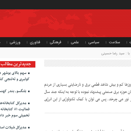
سلامت
سیاسی
علمی
فرهنگی
فناوری
ورزشی
د
ا : سید رضا حسینی
جدیدترین مطالب
سهم بالای بوشهر د
کولبری و ته‌لنجی کش
وزها کم و بیش شاهد قطعی برق و نارضایتی بسیاری از مردم
بلنگسو، بندر کهنس
حوزه برق صنعتی پیشنهاد نموده با توجه به اینکه جند سال
 نور می چرخد. پس می توان با کمک تکنولوژی از این انرژی
مدیرکل کتابخانه‌ه
فعالیت ۸۱ ک
تحمیلی سوم خبر داد
مدیرکل شیلات استان