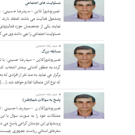
مسئولیت های اجتماعی
نصیربوشهرآنلاین – سیدرضا حسینی: م
ومشغول فعالیت می باشند اعتقاد دارند 
۱۱ تیر ۱۴۰۲
نمایند.یکی از متخصصان حوزه فعالیتهای
مسئولیت اجتماعی را نمی دانند،وی می گوی
سید رضا حسینی
مسابقه بزرگ
نصیربوشهرآنلاین – سیدرضا حسینی: با تو
گردد،به منظور آشنایی بیشتر انتخاب 
۰۷ خرداد ۱۴۰۲
برگزار می نماید.به صد نفر از افرادی که
که نوع آنان متعاقبا اعلام خواهد شد، […]
سید رضا حسینی
پاسخ به سوالات شما(طنز)
نصیربوشهرآنلاین – سیدرضا حسینی: ت
مشکلات خود را به صورت سوال با این خب
۲۷ اردیبهشت ۱۴۰۲
پرسشهای این دوستان گرامی پاسخ می دهن
سفرهای استانی ریاست جمهوری چیست؟ پ