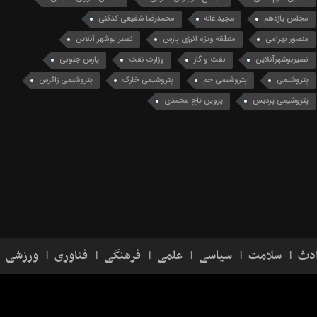
مجلس یازدهم
مجید غاله
محمدرضا شفیعی کدکنی
منصور بهرامی
منطقه ویژه انرژی پارس
نصیر بوشهر آنلاین
نصیربوشهرآنلاین
نفت و گاز
وزارت نفت
پارس جنوبی
پتروشیمی
پتروشیمی جم
پتروشیمی خارک
پتروشیمی زاگرس
پتروشیمی پردیس
پروین تاج محمدی
دث
سلامت
سیاسی
علمی
فرهنگی
فناوری
ورزشی