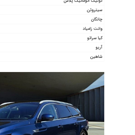
کوئیک اتوماتیک پلاس
سیتروئن
چانگان
وانت زامیاد
کیا سراتو
آریو
شاهین