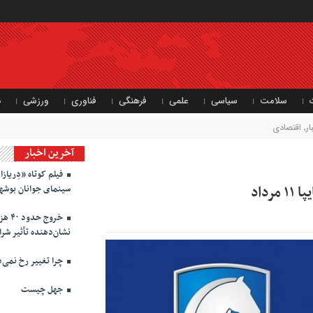
سلامت
سیاسی
علمی
فرهنگی
فناوری
ورزشی
د
ر
,
اقتصادی
آخرین اخبار
فیلم کوتاه «دِریاز
داد
سینمای جوانان بوشهر 
خروج 
نشان‌دهنده تأثیر شر
چرا تغییر رخ نمی‌
جهل چیست