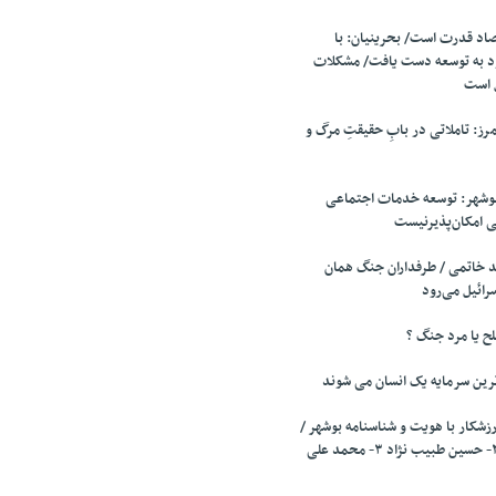
صاد قدرت است/ بحرینیان: با
د به توسعه دست یافت/ مشکلات
ل است
مرز: تاملاتی در بابِ حقیقتِ مرگ و
وشهر: توسعه خدمات اجتماعی
 امکان‌پذیرنیست
 خاتمی / طرفداران جنگ همان
سرائیل می‌رود
ح یا مرد جنگ ؟
رین سرمایه یک انسان می شوند
رزشکار با هویت و شناسنامه بوشهر /
۱- علی عبدالله زاده ۲- حسین طبیب نژاد ۳- محمد علی