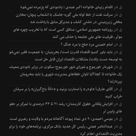
ق
در
اقدام زیبای خانواده اکبر عبدی ؛ یادبودی که پژمرده نمی‌شود
ق
در
سرقت نفت از خط لوله ملی گوره-جاسک با انشعاب پنهان؛ مخازن
مخفی زیرزمینی در دشتی کشف و مدیرکل سابق بازداشت شد
ق
در
روزنامه جمهوری اسلامی: منافق کسی است که با تخریب چهره های
موثر، ظرفیت های ملی جامعه را حذف می کند
ق
در
امام خمینی مرد صلح یا مرد جنگ ؟
ق
در
باید باور کنیم اقتصاد قدرت است/ بحرینیان: با جمعیت فقیر نمی‌شود
به توسعه دست یافت/ مشکلات اقتصاد ایران قابل حل است
ق
در
شهردار خورموج و شورای شهر خورموج؛ سکوت در برابر نابودی معیشت
یک خانواده تا کجا؟آیا تاوان خطاهای مدیریت شهری را باید محرومان
بپردازند؟
ق
در
آقای عارف! «لودر» را استارت بزنید و «دکۀ باج‌گیران» را بر سرشان
خراب کنید
ق
در
افزایش پلکانی حقوق کارمندان؛ رشد ۲۱ تا ۴۳ درصدی با تمرکز بر حقوق
های پایین تر
ق
در
موسی احمدی: ۹ دی نماد پیوند آگاهانه مردم با ولایت و رهبری است
ق
در
عبدالناصر همتی، رئیس کل جدید بانک مرکزی، برنامه‌های خود را برای
مدیریت اقتصادی اعلام کرد