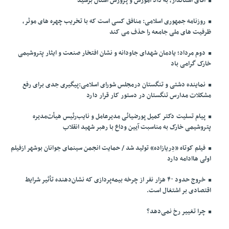
آقای استاندار، به داد آموزش و پرورش استان برسید
روزنامه جمهوری اسلامی: منافق کسی است که با تخریب چهره های موثر،
ظرفیت های ملی جامعه را حذف می کند
دوم مرداد؛ یادمان شهدای جاودانه و نشان افتخار صنعت و ایثار پتروشیمی
خارک گرامی باد
نماینده دشتی و تنگستان درمجلس شورای اسلامی:پیگیری جدی برای رفع
مشکلات مدارس تنگستان در دستور کار قرار دارد
پیام تسلیت دکتر کمیل پورضیائی مدیرعامل و نایب‌رئیس هیأت‌مدیره
پتروشیمی خارک به مناسبت آیین وداع با رهبر شهید انقلاب
فیلم کوتاه «دِریازاده» تولید شد / حمایت انجمن سینمای جوانان بوشهر ازفیلم
اولی هاادامه دارد
خروج حدود ۴۰ هزار نفر از چرخه بیمه‌پردازی که نشان‌دهنده تأثیر شرایط
اقتصادی بر اشتغال است.
چرا تغییر رخ نمی‌دهد؟