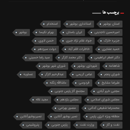
برچسب ها
استان بوشهر
استانداری بوشهر
استخدام
امیرحسین تاجدینی
ایران باستان
بهرام نکیسا
بوشهر
جزیره خارک
جواد غلام نژاد جبری
حسن لاوری
حمید عشایری
خاطرات ظلم آباد
دولت سیزدهم
دکتر اصغر ابراهیمی
دکتر محمد کارگر
سید رضا حسینی
شاهنامه
شهرداری بوشهر
شورای شهر بوشهر
شورای پنجم
عباس کریمی
عبدالرحیم کارگر
عسلویه
علیرضا مشایخ
فردوسی
ماشاالله زنگنه
مجتبی خرم آبادی
مجتمع گاز پارس جنوبی
مجلس شورای اسلامی
مجلس یازدهم
مجید غاله
محمدرضا شفیعی کدکنی
منصور بهرامی
منطقه ویژه انرژی پارس
نصیر بوشهر آنلاین
نصیربوشهرآنلاین
نفت و گاز
وزارت نفت
پارس جنوبی
پتروشیمی