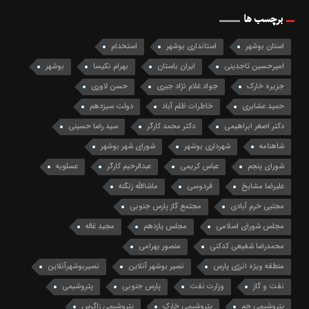
برچسب ها
استان بوشهر
استانداری بوشهر
استخدام
امیرحسین تاجدینی
ایران باستان
بهرام نکیسا
بوشهر
جزیره خارک
جواد غلام نژاد جبری
حسن لاوری
حمید عشایری
خاطرات ظلم آباد
دولت سیزدهم
دکتر اصغر ابراهیمی
دکتر محمد کارگر
سید رضا حسینی
شاهنامه
شهرداری بوشهر
شورای شهر بوشهر
شورای پنجم
عباس کریمی
عبدالرحیم کارگر
عسلویه
علیرضا مشایخ
فردوسی
ماشاالله زنگنه
مجتبی خرم آبادی
مجتمع گاز پارس جنوبی
مجلس شورای اسلامی
مجلس یازدهم
مجید غاله
محمدرضا شفیعی کدکنی
منصور بهرامی
منطقه ویژه انرژی پارس
نصیر بوشهر آنلاین
نصیربوشهرآنلاین
نفت و گاز
وزارت نفت
پارس جنوبی
پتروشیمی
پتروشیمی جم
پتروشیمی خارک
پتروشیمی زاگرس