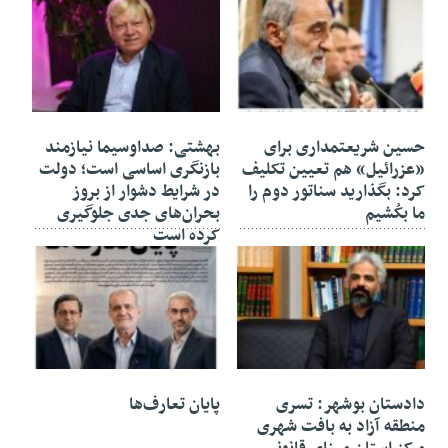
۲۲ تیر ۱۴۰۵
۰۸ تیر ۱۴۰۵
حسین شریعتمداری برای
بهشتی: صداوسیما نیازمند
«عزرائیل» هم تعیین تکلیف
بازنگری اساسی است؛ دولت
کرد: بگذارید سناتور دوم را
در شرایط دشوار از بروز
ما بکُشیم
بحران‌های جدی جلوگیری
کرده است
۲۸ خرداد ۱۴۰۵
۲۸ خرداد ۱۴۰۵
دادستان بوشهر: تسری
پایان تعارف‌ها
منطقه آزاد به بافت شهری