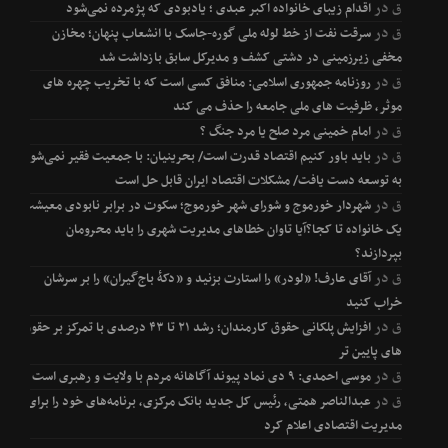
ق
در
اقدام زیبای خانواده اکبر عبدی ؛ یادبودی که پژمرده نمی‌شود
ق
در
سرقت نفت از خط لوله ملی گوره-جاسک با انشعاب پنهان؛ مخازن
مخفی زیرزمینی در دشتی کشف و مدیرکل سابق بازداشت شد
ق
در
روزنامه جمهوری اسلامی: منافق کسی است که با تخریب چهره های
موثر، ظرفیت های ملی جامعه را حذف می کند
ق
در
امام خمینی مرد صلح یا مرد جنگ ؟
ق
در
باید باور کنیم اقتصاد قدرت است/ بحرینیان: با جمعیت فقیر نمی‌شود
به توسعه دست یافت/ مشکلات اقتصاد ایران قابل حل است
ق
در
شهردار خورموج و شورای شهر خورموج؛ سکوت در برابر نابودی معیشت
یک خانواده تا کجا؟آیا تاوان خطاهای مدیریت شهری را باید محرومان
بپردازند؟
ق
در
آقای عارف! «لودر» را استارت بزنید و «دکۀ باج‌گیران» را بر سرشان
خراب کنید
ق
در
افزایش پلکانی حقوق کارمندان؛ رشد ۲۱ تا ۴۳ درصدی با تمرکز بر حقوق
های پایین تر
ق
در
موسی احمدی: ۹ دی نماد پیوند آگاهانه مردم با ولایت و رهبری است
ق
در
عبدالناصر همتی، رئیس کل جدید بانک مرکزی، برنامه‌های خود را برای
مدیریت اقتصادی اعلام کرد