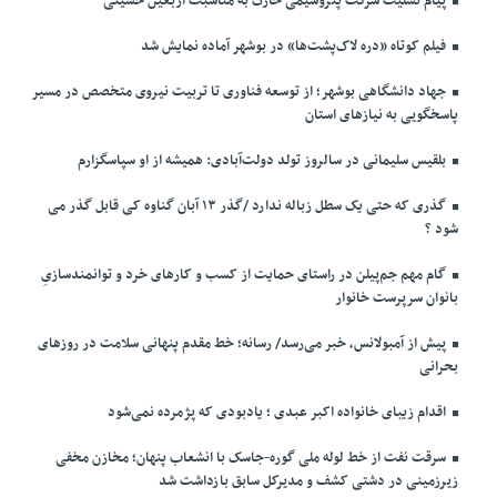
پیام تسلیت شرکت پتروشیمی خارک به مناسبت اربعین حسینی
فیلم کوتاه «دره لاک‌پشت‌ها» در بوشهر آماده نمایش شد
جهاد دانشگاهی بوشهر؛ از توسعه فناوری تا تربیت نیروی متخصص در مسیر
پاسخگویی به نیازهای استان
بلقیس سلیمانی در سالروز تولد دولت‌آبادی: همیشه از او سپاسگزارم
گذری که حتی یک سطل زباله ندارد /گذر ۱۳ آبان گناوه کی قابل گذر می
شود ؟
گام مهم جم‌پیلن در راستای حمایت از کسب و کارهای خرد و توانمندسازیِ
بانوان سرپرست خانوار
پیش از آمبولانس، خبر می‌رسد/ رسانه؛ خط مقدم پنهانی سلامت در روزهای
بحرانی
اقدام زیبای خانواده اکبر عبدی ؛ یادبودی که پژمرده نمی‌شود
سرقت نفت از خط لوله ملی گوره-جاسک با انشعاب پنهان؛ مخازن مخفی
زیرزمینی در دشتی کشف و مدیرکل سابق بازداشت شد