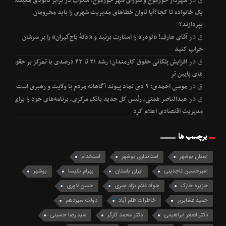
ق
در
شهردار خورموج و شورای شهر خورموج؛ سکوت در برابر نابودی معیشت
یک خانواده تا کجا؟آیا تاوان خطاهای مدیریت شهری را باید محرومان
بپردازند؟
ق
در
آقای عارف! «لودر» را استارت بزنید و «دکۀ باج‌گیران» را بر سرشان
خراب کنید
ق
در
افزایش پلکانی حقوق کارمندان؛ رشد ۲۱ تا ۴۳ درصدی با تمرکز بر حقوق
های پایین تر
ق
در
موسی احمدی: ۹ دی نماد پیوند آگاهانه مردم با ولایت و رهبری است
ق
در
عبدالناصر همتی، رئیس کل جدید بانک مرکزی، برنامه‌های خود را برای
مدیریت اقتصادی اعلام کرد
برچسب ها
استان بوشهر
استانداری بوشهر
استخدام
امیرحسین تاجدینی
ایران باستان
بهرام نکیسا
بوشهر
جزیره خارک
جواد غلام نژاد جبری
حسن لاوری
حمید عشایری
خاطرات ظلم آباد
دولت سیزدهم
دکتر اصغر ابراهیمی
دکتر محمد کارگر
سید رضا حسینی