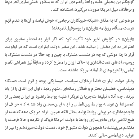
کوچکترین محملی علیه روابط راهبردی ایران که به منظور خنثی‌سازی تحریم‌ها
و برخلاف میل امریکا صورت می‌گیرد، استفاده کند.
موضوعی که به مذاق «شبکه خبرنگاران برجامی» خوش نیامد و آن‌ها با عدم فهم
درست مسأله، روزنامه «ایران» را روسوفیل نامیدند!
«ایران» در گزارش اخیر خود تأکید کرد که اگر قرار به احضار سفیری برای
اعتراض به این بخش از بیانیه باشد، این سفیر دولت امارات است که در اولویت
قرار دارد؛ دولتی که چه در نشست مشترک با چین و چه حالا در نشست مشترک با
روسیه، ادعای دست‌اندازی به خاک ایران را مطرح کرده و سابقاً نیز همراهی تام و
تمامی با تحریم‌های ظالمانه امریکا داشته است.
رفتار دولت امارات قطعاً برخلاف سیاست همسایگی بوده و لازم است دستگاه
دیپلماسی، خطیبان محترم و فعالان رسانه‌ای، متهم ردیف اول این اتفاق را از یاد
نبرند. چه آنکه تبلیغات جریان غربگرا علیه روابط راهبردی ایران بعضی از
کم‌سوادان عرصه روابط بین‌الملل را به این سخن واداشته که حرف از
«تجدیدنظر» در برخی روابط بزنند، حال آنکه همین افراد در یک دهه گذشته از
هیچ تلاشی برای عادی‌سازی روابط با دولت امریکا فروگذار نکرده و حالا فرصت را
مغتنم می‌بینند تا همچون دولت متبوع خود، دست دولت سیزدهم را نیز از
عواید دیپلماسی خالی کنند.