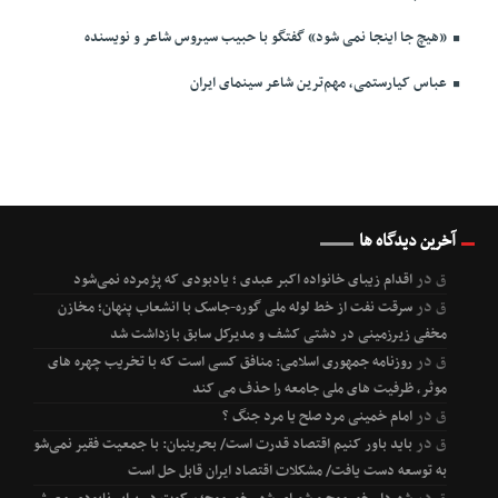
«هیچ جا اینجا نمی شود» گفتگو با حبیب سیروس شاعر و نویسنده
عباس کیارستمی، مهم‌ترین شاعر سینمای ایران
آخرین دیدگاه ها
ق
در
اقدام زیبای خانواده اکبر عبدی ؛ یادبودی که پژمرده نمی‌شود
ق
در
سرقت نفت از خط لوله ملی گوره-جاسک با انشعاب پنهان؛ مخازن
مخفی زیرزمینی در دشتی کشف و مدیرکل سابق بازداشت شد
ق
در
روزنامه جمهوری اسلامی: منافق کسی است که با تخریب چهره های
موثر، ظرفیت های ملی جامعه را حذف می کند
ق
در
امام خمینی مرد صلح یا مرد جنگ ؟
ق
در
باید باور کنیم اقتصاد قدرت است/ بحرینیان: با جمعیت فقیر نمی‌شود
به توسعه دست یافت/ مشکلات اقتصاد ایران قابل حل است