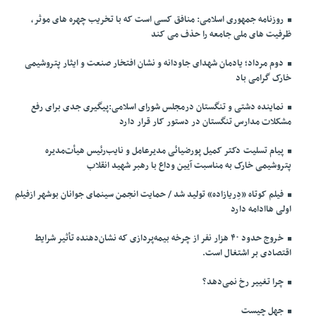
روزنامه جمهوری اسلامی: منافق کسی است که با تخریب چهره های موثر،
ظرفیت های ملی جامعه را حذف می کند
دوم مرداد؛ یادمان شهدای جاودانه و نشان افتخار صنعت و ایثار پتروشیمی
خارک گرامی باد
نماینده دشتی و تنگستان درمجلس شورای اسلامی:پیگیری جدی برای رفع
مشکلات مدارس تنگستان در دستور کار قرار دارد
پیام تسلیت دکتر کمیل پورضیائی مدیرعامل و نایب‌رئیس هیأت‌مدیره
پتروشیمی خارک به مناسبت آیین وداع با رهبر شهید انقلاب
فیلم کوتاه «دِریازاده» تولید شد / حمایت انجمن سینمای جوانان بوشهر ازفیلم
اولی هاادامه دارد
خروج حدود ۴۰ هزار نفر از چرخه بیمه‌پردازی که نشان‌دهنده تأثیر شرایط
اقتصادی بر اشتغال است.
چرا تغییر رخ نمی‌دهد؟
جهل چیست