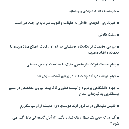
سَرسلسلهء اعـــداد،یادی زِتوبنمایم
خبرنگاری ، تعهدی اخلاقی به حقیقت و تقویت سرمایه ی اجتماعی است.
مثلث طلائی
بررسی وضعیت قراردادهای یوتیلیتی در شورای رقابت؛ اصلاح مفاد مرتبط با
دیماند و اضافه‌مصرف
پیام تسلیت شرکت پتروشیمی خارک به مناسبت اربعین حسینی
فیلم کوتاه «دره لاک‌پشت‌ها» در بوشهر آماده نمایش شد
جهاد دانشگاهی بوشهر؛ از توسعه فناوری تا تربیت نیروی متخصص در مسیر
پاسخگویی به نیازهای استان
بلقیس سلیمانی در سالروز تولد دولت‌آبادی: همیشه از او سپاسگزارم
گذری که حتی یک سطل زباله ندارد /گذر ۱۳ آبان گناوه کی قابل گذر می
شود ؟