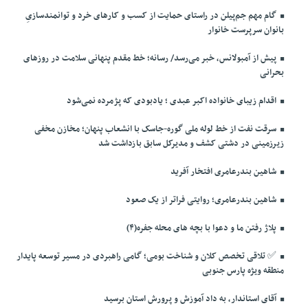
گام مهم جم‌پیلن در راستای حمایت از کسب و کارهای خرد و توانمندسازیِ
بانوان سرپرست خانوار
پیش از آمبولانس، خبر می‌رسد/ رسانه؛ خط مقدم پنهانی سلامت در روزهای
بحرانی
اقدام زیبای خانواده اکبر عبدی ؛ یادبودی که پژمرده نمی‌شود
سرقت نفت از خط لوله ملی گوره-جاسک با انشعاب پنهان؛ مخازن مخفی
زیرزمینی در دشتی کشف و مدیرکل سابق بازداشت شد
شاهین بندرعامری افتخار آفرید
شاهین بندرعامری؛ روایتی فراتر از یک صعود
پلاژ رفتن ما و دعوا با بچه های محله جفره(۴)
✅️ تلاقی تخصص کلان و شناخت بومی؛ گامی راهبردی در مسیر توسعه پایدار
منطقه ویژه پارس جنوبی
آقای استاندار، به داد آموزش و پرورش استان برسید