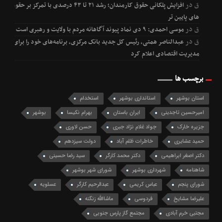
ق
در
افزایش پلکانی حقوق کارمندان؛ رشد ۲۱ تا ۴۳ درصدی با تمرکز بر حقوق
های پایین تر
ق
در
موسی احمدی: ۹ دی نماد پیوند آگاهانه مردم با ولایت و رهبری است
ق
در
عبدالناصر همتی، رئیس کل جدید بانک مرکزی، برنامه‌های خود را برای
مدیریت اقتصادی اعلام کرد
برچسب ها
استان بوشهر
استانداری بوشهر
استخدام
امیرحسین تاجدینی
ایران باستان
بهرام نکیسا
بوشهر
جزیره خارک
جواد غلام نژاد جبری
حسن لاوری
حمید عشایری
خاطرات ظلم آباد
دولت سیزدهم
دکتر اصغر ابراهیمی
دکتر محمد کارگر
سید رضا حسینی
شاهنامه
شهرداری بوشهر
شورای شهر بوشهر
شورای پنجم
عباس کریمی
عبدالرحیم کارگر
عسلویه
علیرضا مشایخ
فردوسی
ماشاالله زنگنه
مجتبی خرم آبادی
مجتمع گاز پارس جنوبی