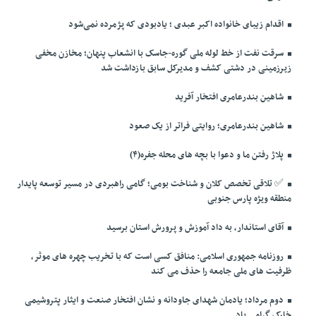
اقدام زیبای خانواده اکبر عبدی ؛ یادبودی که پژمرده نمی‌شود
سرقت نفت از خط لوله ملی گوره-جاسک با انشعاب پنهان؛ مخازن مخفی
زیرزمینی در دشتی کشف و مدیرکل سابق بازداشت شد
شاهین بندرعامری افتخار آفرید
شاهین بندرعامری؛ روایتی فراتر از یک صعود
پلاژ رفتن ما و دعوا با بچه های محله جفره(۴)
✅️ تلاقی تخصص کلان و شناخت بومی؛ گامی راهبردی در مسیر توسعه پایدار
منطقه ویژه پارس جنوبی
آقای استاندار، به داد آموزش و پرورش استان برسید
روزنامه جمهوری اسلامی: منافق کسی است که با تخریب چهره های موثر،
ظرفیت های ملی جامعه را حذف می کند
دوم مرداد؛ یادمان شهدای جاودانه و نشان افتخار صنعت و ایثار پتروشیمی
خارک گرامی باد