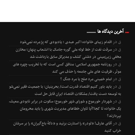
آخرین دیدگاه ها
ق
در
اقدام زیبای خانواده اکبر عبدی ؛ یادبودی که پژمرده نمی‌شود
ق
در
سرقت نفت از خط لوله ملی گوره-جاسک با انشعاب پنهان؛ مخازن
مخفی زیرزمینی در دشتی کشف و مدیرکل سابق بازداشت شد
ق
در
روزنامه جمهوری اسلامی: منافق کسی است که با تخریب چهره های
موثر، ظرفیت های ملی جامعه را حذف می کند
ق
در
امام خمینی مرد صلح یا مرد جنگ ؟
ق
در
باید باور کنیم اقتصاد قدرت است/ بحرینیان: با جمعیت فقیر نمی‌شود
به توسعه دست یافت/ مشکلات اقتصاد ایران قابل حل است
ق
در
شهردار خورموج و شورای شهر خورموج؛ سکوت در برابر نابودی معیشت
یک خانواده تا کجا؟آیا تاوان خطاهای مدیریت شهری را باید محرومان
بپردازند؟
ق
در
آقای عارف! «لودر» را استارت بزنید و «دکۀ باج‌گیران» را بر سرشان
خراب کنید