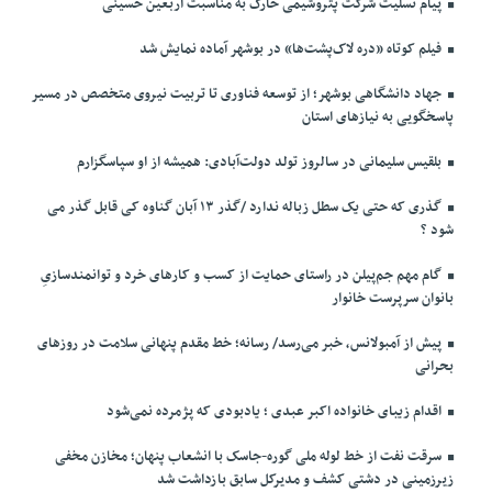
پیام تسلیت شرکت پتروشیمی خارک به مناسبت اربعین حسینی
فیلم کوتاه «دره لاک‌پشت‌ها» در بوشهر آماده نمایش شد
جهاد دانشگاهی بوشهر؛ از توسعه فناوری تا تربیت نیروی متخصص در مسیر
پاسخگویی به نیازهای استان
بلقیس سلیمانی در سالروز تولد دولت‌آبادی: همیشه از او سپاسگزارم
گذری که حتی یک سطل زباله ندارد /گذر ۱۳ آبان گناوه کی قابل گذر می
شود ؟
گام مهم جم‌پیلن در راستای حمایت از کسب و کارهای خرد و توانمندسازیِ
بانوان سرپرست خانوار
پیش از آمبولانس، خبر می‌رسد/ رسانه؛ خط مقدم پنهانی سلامت در روزهای
بحرانی
اقدام زیبای خانواده اکبر عبدی ؛ یادبودی که پژمرده نمی‌شود
سرقت نفت از خط لوله ملی گوره-جاسک با انشعاب پنهان؛ مخازن مخفی
زیرزمینی در دشتی کشف و مدیرکل سابق بازداشت شد