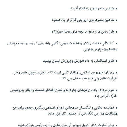
شاهین بندرعامری افتخار آفرید
شاهین بندرعامری؛ روایتی فراتر از یک صعود
پلاژ رفتن ما و دعوا با بچه های محله جفره(۴)
✅️ تلاقی تخصص کلان و شناخت بومی؛ گامی راهبردی در مسیر توسعه پایدار
منطقه ویژه پارس جنوبی
آقای استاندار، به داد آموزش و پرورش استان برسید
روزنامه جمهوری اسلامی: منافق کسی است که با تخریب چهره های موثر،
ظرفیت های ملی جامعه را حذف می کند
دوم مرداد؛ یادمان شهدای جاودانه و نشان افتخار صنعت و ایثار پتروشیمی
خارک گرامی باد
نماینده دشتی و تنگستان درمجلس شورای اسلامی:پیگیری جدی برای رفع
مشکلات مدارس تنگستان در دستور کار قرار دارد
پیام تسلیت دکتر کمیل پورضیائی مدیرعامل و نایب‌رئیس هیأت‌مدیره