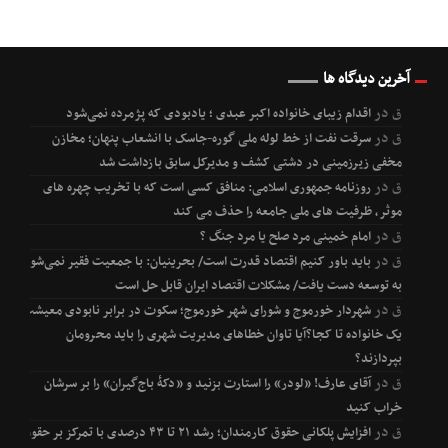
آخرین دیدگاه ها
ق
در
اقدام زیبای خانواده اکبر عبدی ؛ یادبودی که پژمرده نمی‌شود
ق
در
سرقت نفت از خط لوله ملی گوره-جاسک با انشعاب پنهان؛ مخازن
مخفی زیرزمینی در دشتی کشف و مدیرکل سابق بازداشت شد
ق
در
روزنامه جمهوری اسلامی: منافق کسی است که با تخریب چهره های
موثر، ظرفیت های ملی جامعه را حذف می کند
ق
در
امام خمینی مرد صلح یا مرد جنگ ؟
ق
در
باید باور کنیم اقتصاد قدرت است/ بحرینیان: با جمعیت فقیر نمی‌شود
به توسعه دست یافت/ مشکلات اقتصاد ایران قابل حل است
ق
در
شهردار خورموج و شورای شهر خورموج؛ سکوت در برابر نابودی معیشت
یک خانواده تا کجا؟آیا تاوان خطاهای مدیریت شهری را باید محرومان
بپردازند؟
ق
در
آقای عارف! «لودر» را استارت بزنید و «دکۀ باج‌گیران» را بر سرشان
خراب کنید
ق
در
افزایش پلکانی حقوق کارمندان؛ رشد ۲۱ تا ۴۳ درصدی با تمرکز بر حقوق