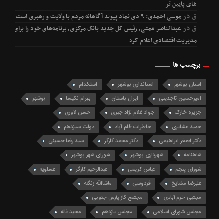
های پایین تر
ق
در
موسی احمدی: ۹ دی نماد پیوند آگاهانه مردم با ولایت و رهبری است
ق
در
عبدالناصر همتی، رئیس کل جدید بانک مرکزی، برنامه‌های خود را برای
مدیریت اقتصادی اعلام کرد
برچسب ها
استان بوشهر
استانداری بوشهر
استخدام
امیرحسین تاجدینی
ایران باستان
بهرام نکیسا
بوشهر
جزیره خارک
جواد غلام نژاد جبری
حسن لاوری
حمید عشایری
خاطرات ظلم آباد
دولت سیزدهم
دکتر اصغر ابراهیمی
دکتر محمد کارگر
سید رضا حسینی
شاهنامه
شهرداری بوشهر
شورای شهر بوشهر
شورای پنجم
عباس کریمی
عبدالرحیم کارگر
عسلویه
علیرضا مشایخ
فردوسی
ماشاالله زنگنه
مجتبی خرم آبادی
مجتمع گاز پارس جنوبی
مجلس شورای اسلامی
مجلس یازدهم
مجید غاله