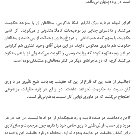
است در پرده پنهان می‌ماند.
?برای نمونه درباره مرگ تاثراور نیکا شاکرمی، مخالفان آن را متوجه حکومت
می‌کنند و دادسرای جنایی نیز توضیحات کاملا متفاوتی را می‌گوید. اگر کسی
حکومت را متهم کند حتما ناشی از دروغ‌پردازی و خباثت او می‌دانند و مخالفان
حکومت هم داوری معکوس دارند. در این میان آقای وحید اشتری هم گزارشی
در این زمینه تهیه کرده که روایت رسمی را تقویت می‌کند ولی او را هم محکوم
می‌کنند گرچه که در ماجراهای دیگر در کنار مخالفان و منتقدان بوده است.
?جالب‌تر از همه این که فارغ از این که حقیقت چه باشد هیچ تاثیری در داوری
آنان نسبت به حکومت نخواهد داشت. در واقع در باره حقیقت موضوعی
احتجاج می‌کنند که در داوری نهایی آنان نسبت به هم بی‌اثر است.
?این یادداشت در صدد تایید و رد هیچکدام از دو ادعا نیست من هم در هر
مورد و بر حسب قرائن ظنی داوری خاص خود را دارم، چون مرجعیت و سازوکاری
برای کشف حقیقت در جامعه وجود ندارد. مجادله درباره حقیقت این واقعه به