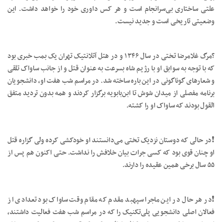
علتی ساختاری بی‌سرانجام است و هر کس داوری خود را خواهد داشت. این
وضعیتی تاریخی است و جدید نیست.
?مرگ غلامرضا تختی در سال ۱۳۴۶ و در هتل آتلانتیک تهران یک بمب خبری بود
که با توجه به سوابق او با رژیم شاه بسرعت به عنوان قتل و از جانب ساواک تلقی
و شعارهای گوناگونی در این باره ساخته شد. در مراسم شب هفت او، دانشجویان
برنامه مفصلی از میدان شوش تا ابن‌بابویه برگزار کردند و همه بدون تردید متفق
القول بودند که ساواک او را کشته.
❗️در حالی که دوستان نزدیک تختی می‌دانستند او خودکشی کرده ولی گزاره قتل
او چنان قوی بود که کسی جرات بیان خلافش را نداشت. حتی اکنون هم پس از
۵۵ سال برخی همین عقیده را دارند.
❗️در هر حال در این ماجرا سپهبد مقدم که مقام وقت ساواک بود تعدادی از
فعالان اصلی دانشجویی پلی‌تکنیک را که در مراسم شب هفت فعالیت داشتند،