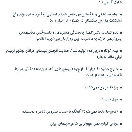
خارک گرامی باد
نماینده دشتی و تنگستان درمجلس شورای اسلامی:پیگیری جدی برای رفع
مشکلات مدارس تنگستان در دستور کار قرار دارد
پیام تسلیت دکتر کمیل پورضیائی مدیرعامل و نایب‌رئیس هیأت‌مدیره
پتروشیمی خارک به مناسبت آیین وداع با رهبر شهید انقلاب
فیلم کوتاه «دِریازاده» تولید شد / حمایت انجمن سینمای جوانان بوشهر ازفیلم
اولی هاادامه دارد
خروج حدود ۴۰ هزار نفر از چرخه بیمه‌پردازی که نشان‌دهنده تأثیر شرایط
اقتصادی بر اشتغال است.
چرا تغییر رخ نمی‌دهد؟
جهل چیست
«هیچ جا اینجا نمی شود» گفتگو با حبیب سیروس شاعر و نویسنده
عباس کیارستمی، مهم‌ترین شاعر سینمای ایران