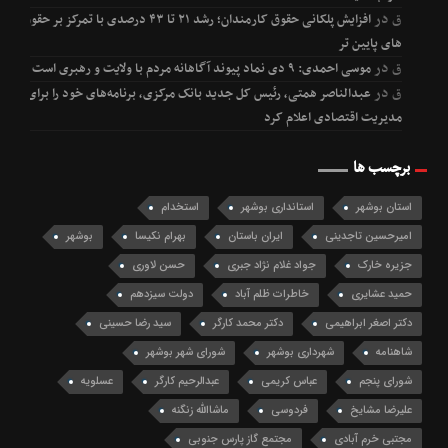
ق
در
افزایش پلکانی حقوق کارمندان؛ رشد ۲۱ تا ۴۳ درصدی با تمرکز بر حقوق
های پایین تر
ق
در
موسی احمدی: ۹ دی نماد پیوند آگاهانه مردم با ولایت و رهبری است
ق
در
عبدالناصر همتی، رئیس کل جدید بانک مرکزی، برنامه‌های خود را برای
مدیریت اقتصادی اعلام کرد
برچسب ها
استان بوشهر
استانداری بوشهر
استخدام
امیرحسین تاجدینی
ایران باستان
بهرام نکیسا
بوشهر
جزیره خارک
جواد غلام نژاد جبری
حسن لاوری
حمید عشایری
خاطرات ظلم آباد
دولت سیزدهم
دکتر اصغر ابراهیمی
دکتر محمد کارگر
سید رضا حسینی
شاهنامه
شهرداری بوشهر
شورای شهر بوشهر
شورای پنجم
عباس کریمی
عبدالرحیم کارگر
عسلویه
علیرضا مشایخ
فردوسی
ماشاالله زنگنه
مجتبی خرم آبادی
مجتمع گاز پارس جنوبی