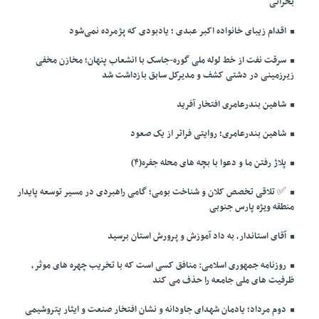
بحرانی
اقدام زیبای خانواده اکبر عبدی ؛ یادبودی که پژمرده نمی‌شود
سرقت نفت از خط لوله ملی گوره-جاسک با انشعاب پنهان؛ مخازن مخفی
زیرزمینی در دشتی کشف و مدیرکل سابق بازداشت شد
شاهین بندرعامری افتخار آفرید
شاهین بندرعامری؛ روایتی فراتر از یک صعود
پلاژ رفتن ما و دعوا با بچه های محله جفره(۴)
✅️ تلاقی تخصص کلان و شناخت بومی؛ گامی راهبردی در مسیر توسعه پایدار
منطقه ویژه پارس جنوبی
آقای استاندار، به داد آموزش و پرورش استان برسید
روزنامه جمهوری اسلامی: منافق کسی است که با تخریب چهره های موثر،
ظرفیت های ملی جامعه را حذف می کند
دوم مرداد؛ یادمان شهدای جاودانه و نشان افتخار صنعت و ایثار پتروشیمی