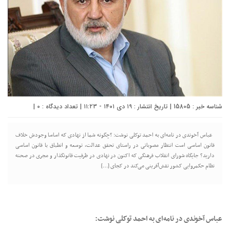
شناسه خبر : 15805 | تاریخ انتشار : ۱۹ دی ۱۴۰۱ - ۱۱:۲۳ | تعداد دیدگاه :
0
|
عباس آخوندی در نامه‌ای به احمد توکلی نوشت: ?️چگونه شما از نهادی که اساسا وجودش خلاف
قانون اساسی است انتظار مصوباتی در راستای تحقق عدالت، توسعه و انطباق با قانون اساسی
دارید؟ جایگاه شورای انقلاب فرهنگی که اکنون در نهادی در ظرفیت قانونگذار و مجری در صحنه
نظام حکمروایی کشور نقش‌آفرینی می‌کند در کجای […]
عباس آخوندی در نامه‌ای به احمد توکلی نوشت: