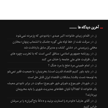
آخرین دیدگاه ها
ق
در
اقدام زیبای خانواده اکبر عبدی ؛ یادبودی که پژمرده نمی‌شود
ق
در
سرقت نفت از خط لوله ملی گوره-جاسک با انشعاب پنهان؛ مخازن
مخفی زیرزمینی در دشتی کشف و مدیرکل سابق بازداشت شد
ق
در
روزنامه جمهوری اسلامی: منافق کسی است که با تخریب چهره های
موثر، ظرفیت های ملی جامعه را حذف می کند
ق
در
امام خمینی مرد صلح یا مرد جنگ ؟
ق
در
باید باور کنیم اقتصاد قدرت است/ بحرینیان: با جمعیت فقیر نمی‌شود
به توسعه دست یافت/ مشکلات اقتصاد ایران قابل حل است
ق
در
شهردار خورموج و شورای شهر خورموج؛ سکوت در برابر نابودی معیشت
یک خانواده تا کجا؟آیا تاوان خطاهای مدیریت شهری را باید محرومان
بپردازند؟
ق
در
آقای عارف! «لودر» را استارت بزنید و «دکۀ باج‌گیران» را بر سرشان
خراب کنید