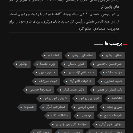
های پایین تر
ق
در
موسی احمدی: ۹ دی نماد پیوند آگاهانه مردم با ولایت و رهبری است
ق
در
عبدالناصر همتی، رئیس کل جدید بانک مرکزی، برنامه‌های خود را برای
مدیریت اقتصادی اعلام کرد
برچسب ها
استان بوشهر
استانداری بوشهر
استخدام
امیرحسین تاجدینی
ایران باستان
بهرام نکیسا
بوشهر
جزیره خارک
جواد غلام نژاد جبری
حسن لاوری
حمید عشایری
خاطرات ظلم آباد
دولت سیزدهم
دکتر اصغر ابراهیمی
دکتر محمد کارگر
سید رضا حسینی
شاهنامه
شهرداری بوشهر
شورای شهر بوشهر
شورای پنجم
عباس کریمی
عبدالرحیم کارگر
عسلویه
علیرضا مشایخ
فردوسی
ماشاالله زنگنه
مجتبی خرم آبادی
مجتمع گاز پارس جنوبی
مجلس شورای اسلامی
مجلس یازدهم
مجید غاله