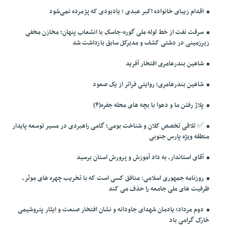
اقدام زیبای خانواده اکبر عبدی ؛ یادبودی که پژمرده نمی‌شود
سرقت نفت از خط لوله ملی گوره-جاسک با انشعاب پنهان؛ مخازن مخفی
زیرزمینی در دشتی کشف و مدیرکل سابق بازداشت شد
شاهین بندرعامری افتخار آفرید
شاهین بندرعامری؛ روایتی فراتر از یک صعود
پلاژ رفتن ما و دعوا با بچه های محله جفره(۴)
✅️ تلاقی تخصص کلان و شناخت بومی؛ گامی راهبردی در مسیر توسعه پایدار
منطقه ویژه پارس جنوبی
آقای استاندار، به داد آموزش و پرورش استان برسید
روزنامه جمهوری اسلامی: منافق کسی است که با تخریب چهره های موثر،
ظرفیت های ملی جامعه را حذف می کند
دوم مرداد؛ یادمان شهدای جاودانه و نشان افتخار صنعت و ایثار پتروشیمی
خارک گرامی باد