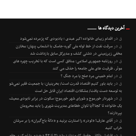
آخرین دیدگاه ها
ق
در
اقدام زیبای خانواده اکبر عبدی ؛ یادبودی که پژمرده نمی‌شود
ق
در
سرقت نفت از خط لوله ملی گوره-جاسک با انشعاب پنهان؛ مخازن
مخفی زیرزمینی در دشتی کشف و مدیرکل سابق بازداشت شد
ق
در
روزنامه جمهوری اسلامی: منافق کسی است که با تخریب چهره های
موثر، ظرفیت های ملی جامعه را حذف می کند
ق
در
امام خمینی مرد صلح یا مرد جنگ ؟
ق
در
باید باور کنیم اقتصاد قدرت است/ بحرینیان: با جمعیت فقیر نمی‌شود
به توسعه دست یافت/ مشکلات اقتصاد ایران قابل حل است
ق
در
شهردار خورموج و شورای شهر خورموج؛ سکوت در برابر نابودی معیشت
یک خانواده تا کجا؟آیا تاوان خطاهای مدیریت شهری را باید محرومان
بپردازند؟
ق
در
آقای عارف! «لودر» را استارت بزنید و «دکۀ باج‌گیران» را بر سرشان
خراب کنید
ق
در
افزایش پلکانی حقوق کارمندان؛ رشد ۲۱ تا ۴۳ درصدی با تمرکز بر حقوق