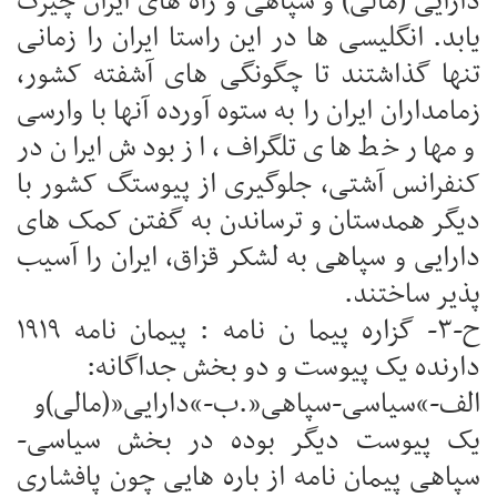
دارایی (مالی) و سپاهی و راه های ایران چیرگ
یابد. انگلیسی ها در این راستا ایران را زمانی
تنها گذاشتند تا چگونگی های آشفته کشور،
زمامداران ایران را به ستوه آورده آنها با وارسی
و مهار خط های تلگراف، از بودش ایران در
کنفرانس آشتی، جلوگیری از پیوستگ کشور با
دیگر همدستان و ترساندن به گفتن کمک های
دارایی و سپاهی به لشکر قزاق، ایران را آسیب
پذیر ساختند.
ح-۳- گزاره پیما ن نامه : پیمان نامه ۱۹۱۹
دارنده یک پیوست و دو بخش جداگانه:
الف-“سیاسی-سپاهی”.ب-“دارایی”(مالی)و
یک پیوست دیگر بوده در بخش سیاسی-
سپاهی پیمان نامه از باره هایی چون پافشاری