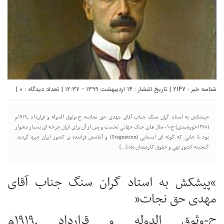
شناسه خبر : 2147 | تاریخ انتشار : ۱۴ اردیبهشت ۱۳۹۹ - ۱۲:۳۷ | تعداد دیدگاه :
0
|
“پیشکش به استاد گران سنگ جناب آقای مهدی حق نجات” ح-وثوق الدوله و قرارداد ۱۹۱۹٫م
(۱۲۹۸خورشیدی) ح-۱- سال های جنگ جهانی نخست و پس از آن برای ایران چرخه ای بسیار دشوار
بود تا جایی که گونه ای ایستایی (Stagnation) و آماسش فزاینده بر کشور ایران چیره گردید.
گنجینه کشور تهی و حقوق کارمندان ماه […]
“پیشکش به استاد گران سنگ جناب آقای
مهدی حق نجات”
ح-وثوق الدوله و قرارداد ۱۹۱۹٫م