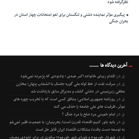
نظرگرفته شود
پیگیری مؤثر نماینده دشتی و تنگستان برای لغو امتحانات چهار استان در
بحران جنگی
آخرین دیدگاه ها
ق
در
اقدام زیبای خانواده اکبر عبدی ؛ یادبودی که پژمرده نمی‌شود
ق
در
سرقت نفت از خط لوله ملی گوره-جاسک با انشعاب پنهان؛ مخازن
مخفی زیرزمینی در دشتی کشف و مدیرکل سابق بازداشت شد
ق
در
روزنامه جمهوری اسلامی: منافق کسی است که با تخریب چهره های
موثر، ظرفیت های ملی جامعه را حذف می کند
ق
در
امام خمینی مرد صلح یا مرد جنگ ؟
ق
در
باید باور کنیم اقتصاد قدرت است/ بحرینیان: با جمعیت فقیر نمی‌شود
به توسعه دست یافت/ مشکلات اقتصاد ایران قابل حل است
ق
در
شهردار خورموج و شورای شهر خورموج؛ سکوت در برابر نابودی معیشت