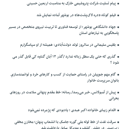
پیام تسلیت شرکت پتروشیمی خارک به مناسبت اربعین حسینی
فیلم کوتاه «دره لاک‌پشت‌ها» در بوشهر آماده نمایش شد
جهاد دانشگاهی بوشهر؛ از توسعه فناوری تا تربیت نیروی متخصص در مسیر
پاسخگویی به نیازهای استان
بلقیس سلیمانی در سالروز تولد دولت‌آبادی: همیشه از او سپاسگزارم
گذری که حتی یک سطل زباله ندارد /گذر ۱۳ آبان گناوه کی قابل گذر می
شود ؟
گام مهم جم‌پیلن در راستای حمایت از کسب و کارهای خرد و توانمندسازیِ
بانوان سرپرست خانوار
پیش از آمبولانس، خبر می‌رسد/ رسانه؛ خط مقدم پنهانی سلامت در روزهای
بحرانی
اقدام زیبای خانواده اکبر عبدی ؛ یادبودی که پژمرده نمی‌شود
سرقت نفت از خط لوله ملی گوره-جاسک با انشعاب پنهان؛ مخازن مخفی
زیرزمینی در دشتی کشف و مدیرکل سابق بازداشت شد