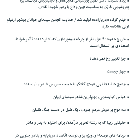
پیام تسلیت دکتر کمیل پورضیائی مدیرعامل و نایب‌رئیس هیأت‌مدیره
پتروشیمی خارک به مناسبت آیین وداع با رهبر شهید انقلاب
فیلم کوتاه «دِریازاده» تولید شد / حمایت انجمن سینمای جوانان بوشهر ازفیلم
اولی هاادامه دارد
خروج حدود ۴۰ هزار نفر از چرخه بیمه‌پردازی که نشان‌دهنده تأثیر شرایط
اقتصادی بر اشتغال است.
چرا تغییر رخ نمی‌دهد؟
جهل چیست
«هیچ جا اینجا نمی شود» گفتگو با حبیب سیروس شاعر و نویسنده
عباس کیارستمی، مهم‌ترین شاعر سینمای ایران
سه موج بر دوش مردم جنوب ، یک طبل در دست جنگ طلبان
حقیقتی زیبا که به رشته تحریر درآمده/ برای احترام به پدر و مادر
برنامه های توسعه ای ویژه برای توسعه اقتصاد دریاپایه و بنادر جنوبی در