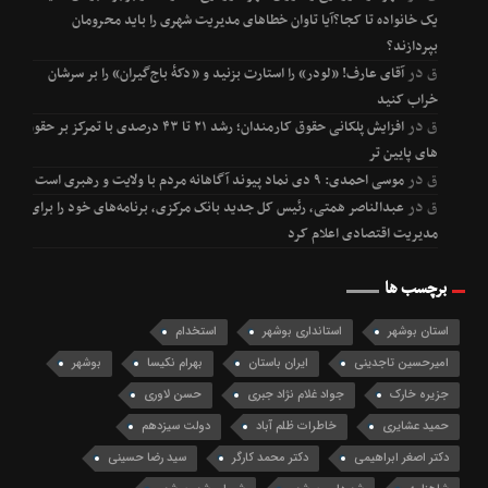
یک خانواده تا کجا؟آیا تاوان خطاهای مدیریت شهری را باید محرومان
بپردازند؟
ق
در
آقای عارف! «لودر» را استارت بزنید و «دکۀ باج‌گیران» را بر سرشان
خراب کنید
ق
در
افزایش پلکانی حقوق کارمندان؛ رشد ۲۱ تا ۴۳ درصدی با تمرکز بر حقوق
های پایین تر
ق
در
موسی احمدی: ۹ دی نماد پیوند آگاهانه مردم با ولایت و رهبری است
ق
در
عبدالناصر همتی، رئیس کل جدید بانک مرکزی، برنامه‌های خود را برای
مدیریت اقتصادی اعلام کرد
برچسب ها
استان بوشهر
استانداری بوشهر
استخدام
امیرحسین تاجدینی
ایران باستان
بهرام نکیسا
بوشهر
جزیره خارک
جواد غلام نژاد جبری
حسن لاوری
حمید عشایری
خاطرات ظلم آباد
دولت سیزدهم
دکتر اصغر ابراهیمی
دکتر محمد کارگر
سید رضا حسینی