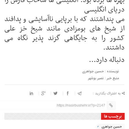
بهره ها برده بود. انگلیسی ها شاخاب فارس را
دریای انگلیسی
می پنداشتند که با برپایی ناآسایشی و پدافند
از شیخ های بومزادی مانند شیخ خز علی
کشور را به جایگاهی گزند پذیر نگاه می
داشتند.
دنباله دارد…
نویسنده : حسین جواهری
منبع خبر : نصیر بوشهر
به اشتراک بگذارید :
https://nasirbushehr.ir/?p=2147
برچسب ها
حسین جواهری