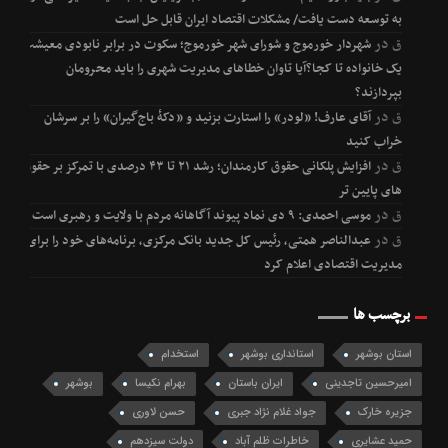
به توسعه دست یافت/ مشکلات اقتصاد ایران قابل حل است
ق
در
شهردار خورموج و شورای شهر خورموج؛ سکوت در برابر نابودی معیشت
یک خانواده تا کجا؟آیا تاوان خطاهای مدیریت شهری را باید محرومان
بپردازند؟
ق
در
آقای عارف! «لودر» را استارت بزنید و «دکۀ باج‌گیران» را بر سرشان
خراب کنید
ق
در
افزایش پلکانی حقوق کارمندان؛ رشد ۲۱ تا ۴۳ درصدی با تمرکز بر حقوق
های پایین تر
ق
در
موسی احمدی: ۹ دی نماد پیوند آگاهانه مردم با ولایت و رهبری است
ق
در
عبدالناصر همتی، رئیس کل جدید بانک مرکزی، برنامه‌های خود را برای
مدیریت اقتصادی اعلام کرد
برچسب ها
استان بوشهر
استانداری بوشهر
استخدام
امیرحسین تاجدینی
ایران باستان
بهرام نکیسا
بوشهر
جزیره خارک
جواد غلام نژاد جبری
حسن لاوری
حمید عشایری
خاطرات ظلم آباد
دولت سیزدهم