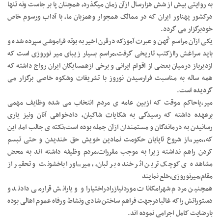
به روایتی بیش از شش هزارسال ازآن زمان میگذرد، همچنان پا بر جاست ونه تنها
درکشور پهناور ایران که در ممالک همجوار وهمزبان ما، با آداب ورسوم خاص
خودبرگزار می گردد.
یکی ازآن مراسم کُهن و عبرت آموزکه درقرن اخیر به بوته فراموشی سپرده شده و
باید سراغش راازکتب تاریخی گرفت،مراسم بسیار زیبای میر نوروزی است که
ازدیرباز درمیان بعضی از اقوام ایرانی و برخی ازهمسایگان ایران رواج داشته که
همه ساله به مناسبت فرارسیدن نوروز با تشریفات وشکوه خاصی برگزار می
گردیده است.
میر،یاحاکم موقت که ازبین عامه ی مردم انتخاب می شده وظایف مهمی
برعهده داشته که رسیدگی به شکایات شاکیان، دادخواهی آنان ونیز یاری
رسانیدن به درماندگان و مستمندان ازآن جمله بوده است،نکته ی جالب اما، این
که،،میر،،از شروع تاپایان حکومت نمادین خویش حق خندیدن و حتی تبسم
کردن راهم نداشته زیرا به موجب مقررات،مردم وظیفه داشته اند به محض
مشاهده ی کوچک ترین اثر خنده بر لبان،، میر،،اورا باخشونت و تحقیر از
مقام،میرنوروزی،خلع نمایند
همچنین مردم شهرامکانات موردنیازرادراختیاراو و یارانش قرارمی دادند و
دستوراتش راکه غالبادرجهت فراهم ساختن شادی ونشاط ورفاه عموم اهالی بوده
بارضایت کامل اجرامی نموده اند.