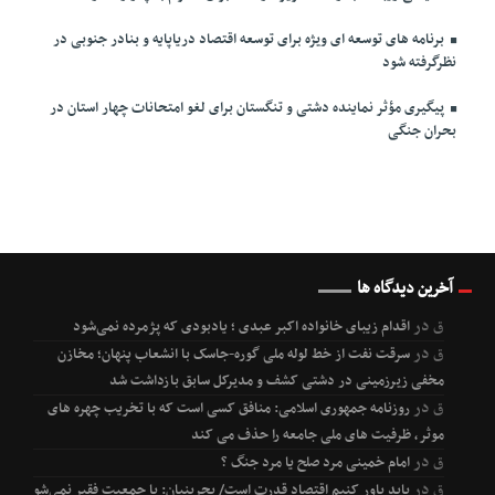
برنامه های توسعه ای ویژه برای توسعه اقتصاد دریاپایه و بنادر جنوبی در
نظرگرفته شود
پیگیری مؤثر نماینده دشتی و تنگستان برای لغو امتحانات چهار استان در
بحران جنگی
آخرین دیدگاه ها
ق
در
اقدام زیبای خانواده اکبر عبدی ؛ یادبودی که پژمرده نمی‌شود
ق
در
سرقت نفت از خط لوله ملی گوره-جاسک با انشعاب پنهان؛ مخازن
مخفی زیرزمینی در دشتی کشف و مدیرکل سابق بازداشت شد
ق
در
روزنامه جمهوری اسلامی: منافق کسی است که با تخریب چهره های
موثر، ظرفیت های ملی جامعه را حذف می کند
ق
در
امام خمینی مرد صلح یا مرد جنگ ؟
ق
در
باید باور کنیم اقتصاد قدرت است/ بحرینیان: با جمعیت فقیر نمی‌شود