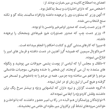
اعضای به اصطلاح،کابینه ی میر،عبارت بودند از:
۱-شخص میر که دارای اختیارات و بسط یدکامل بود.
۲-کُهن وزیر که مشاورت وی را برعهده داشته وازافراد سالمند، بذله گو و نکته
سنج انتخاب می شده.
۳- وزیر دست راست که صدور اوامرخیر واحسن با او بوده.
۴- وزیر دست چپ که صدور دستورات شرو غیرعادی ومضحک را برعهده
داشته.
۵-میرزا که کارهای منشی گری و کتابت احکام را انجام میداده است.
۶-مردکوپال سیمین که همیشه گُرز آهنین در دست داشته و فرمان های امیر را
ابلاغ می نموده.
۷-دلقک و مجلس آرا که لباسی از پوست پشمی حیوانات می پوشید و زنگوله
های متعدد به آن می آویخته، این شخص با خنده وشوخی، موجبات شادمانی
مردم را فراهم می ساخته وبه جزمیر، همه ی مردم را به بادشوخی و تمسخر می
گرفته و هیچ کس از تیغ زبان او در امان نبوده.
۸-گروه خدمت گزاران و نیزه داران که لباسهایی ویژه و بیشتر سرخ رنگ برتن
داشتند ونقش کاردویژه را ایفا می نموده اند
۹-نوازندگان ورامشگران هم البته در رکاب امیر حضور داشتند که با نواختن و
خواندن سرودهای نشاط آور برکاروان میر،جلوه ای خاص می بخشیدند.