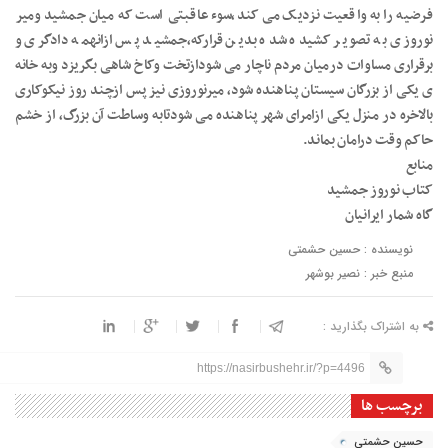
فرضیه را به واقعیت نزدیک می کند،سوء عاقبتی است که میان جمشید ومیر
نوروزی به تصویر کشیده شده بدین قرارکه،جمشید پس ازانهمه دادگری و
برقراری مساوات درمیان مردم ناچار می شودازتخت وکاخ شاهی بگریزد وبه خانه
ی یکی از بزرگان سیستان پناهنده شود، میرنوروزی نیز پس ازچند روز نیکوکاری
بالاخره در منزل یکی ازامرای شهر پناهنده می شودتابه وساطت آن بزرگ، از خشم
حاکم وقت درامان بماند.
منابع
کتاب نوروز جمشید
گاه شمار ایرانیان
نویسنده : حسین حشمتی
منبع خبر : نصیر بوشهر
به اشتراک بگذارید :
https://nasirbushehr.ir/?p=4496
برچسب ها
حسین حشمتی