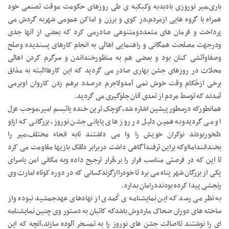
باری،میر نوروزی بادبدبه وکبکبه ی طی روزهای حکومت موقت تصنعی خود
همراه با گروه هایی ازمردم،در کوی و برزن و اماکن عمومی شهربه گردش می
پرداخت و فرمان های متعددومتنوعی صادرمی کرد که بعضی از آنها جدی
ودرجهت مصلحت همگانی و راهنمایی اهالی به انجام کارهای پسندیده وصلح
وصفاوآتشی کنان بود و بعضی هم به منظورخنداندن و سرگرم کردن اهالی
محلات در روزهای جشن بهاری صادر می گردید که این کارهاالبته به مذاق
برخی ازحُکام وقت خوش نمی آمدولاجرم درصدد برهم زدن کاروان اوبرمی
آمدند که توسط مردم از تعدی آنان جلوگیری می گردید.
همانطورکه درسطورپیشین اشاره شد،کوچک ترین خنده یاتبسم امیر،موجب عزل
او می گردیدوبه همین دلیل در روز های پایانی جشن نوروز، بزرگانی که ازاو
دلخوربودند نوکران خویش را وا می داشتند تابه انحاء مختلف،میر را
بخندانندامااوکه براین ترفندآگاهی داشت دربرابر دلقک بازیها مقاومت می کرد
تا این که در فرصتی مناسب فرار را بر،قرار ترجیح داده وبه مکانی امن یاسرای
یکی از بزرگان شهر پناه می برد تا خودراازگزندکسانی که در دوره کوتاه امارت وی
رنجشی پیدا کرده بودنددرامان بدارد.
به نظر می رسد که این نمایشنامه ی کُمدی از نهادهای عهدجمشید نبوده واز
ساخته های دوران ضحاک ماردوش باشدکه کاتبان به دستور وی چنین نمایشنامه
ای را نوشتند تااصالت جشن های نوروز را به تمسخر آلوده سازند،آنچه که این