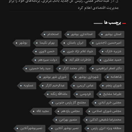
ق
در
عبدالناصر همتی، رئیس کل جدید بانک مرکزی، برنامه‌های خود را برای
مدیریت اقتصادی اعلام کرد
برچسب ها
استان بوشهر
استانداری بوشهر
استخدام
امیرحسین تاجدینی
ایران باستان
بهرام نکیسا
بوشهر
جزیره خارک
جواد غلام نژاد جبری
حسن لاوری
حمید عشایری
خاطرات ظلم آباد
دولت سیزدهم
دکتر اصغر ابراهیمی
دکتر محمد کارگر
سید رضا حسینی
شاهنامه
شهرداری بوشهر
شورای شهر بوشهر
شورای پنجم
عباس کریمی
عبدالرحیم کارگر
عسلویه
علیرضا مشایخ
فردوسی
ماشاالله زنگنه
مجتبی خرم آبادی
مجتمع گاز پارس جنوبی
مجلس شورای اسلامی
مجلس یازدهم
مجید غاله
محمدرضا شفیعی کدکنی
منصور بهرامی
منطقه ویژه انرژی پارس
نصیر بوشهر آنلاین
نصیربوشهرآنلاین