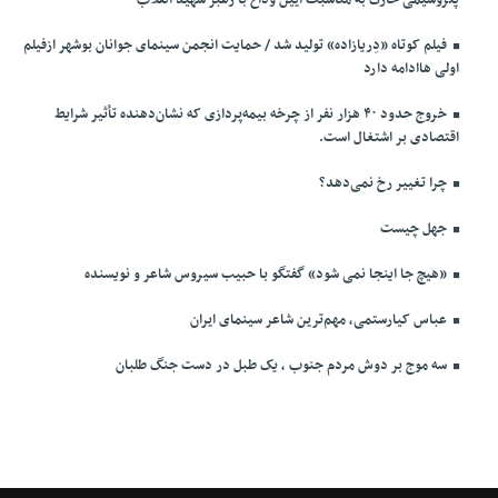
پتروشیمی خارک به مناسبت آیین وداع با رهبر شهید انقلاب
فیلم کوتاه «دِریازاده» تولید شد / حمایت انجمن سینمای جوانان بوشهر ازفیلم
اولی هاادامه دارد
خروج حدود ۴۰ هزار نفر از چرخه بیمه‌پردازی که نشان‌دهنده تأثیر شرایط
اقتصادی بر اشتغال است.
چرا تغییر رخ نمی‌دهد؟
جهل چیست
«هیچ جا اینجا نمی شود» گفتگو با حبیب سیروس شاعر و نویسنده
عباس کیارستمی، مهم‌ترین شاعر سینمای ایران
سه موج بر دوش مردم جنوب ، یک طبل در دست جنگ طلبان