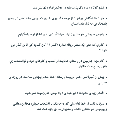
فیلم کوتاه «دره لاک‌پشت‌ها» در بوشهر آماده نمایش شد
جهاد دانشگاهی بوشهر؛ از توسعه فناوری تا تربیت نیروی متخصص در مسیر
پاسخگویی به نیازهای استان
بلقیس سلیمانی در سالروز تولد دولت‌آبادی: همیشه از او سپاسگزارم
گذری که حتی یک سطل زباله ندارد /گذر ۱۳ آبان گناوه کی قابل گذر می
شود ؟
گام مهم جم‌پیلن در راستای حمایت از کسب و کارهای خرد و توانمندسازیِ
بانوان سرپرست خانوار
پیش از آمبولانس، خبر می‌رسد/ رسانه؛ خط مقدم پنهانی سلامت در روزهای
بحرانی
اقدام زیبای خانواده اکبر عبدی ؛ یادبودی که پژمرده نمی‌شود
سرقت نفت از خط لوله ملی گوره-جاسک با انشعاب پنهان؛ مخازن مخفی
زیرزمینی در دشتی کشف و مدیرکل سابق بازداشت شد