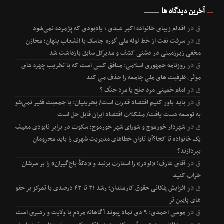
آخرین دیدگاه ها
ق
در
اقدام زیبای خانواده اکبر عبدی ؛ یادبودی که پژمرده نمی‌شود
ق
در
سرقت نفت از خط لوله ملی گوره-جاسک با انشعاب پنهان؛ مخازن
مخفی زیرزمینی در دشتی کشف و مدیرکل سابق بازداشت شد
ق
در
روزنامه جمهوری اسلامی: منافق کسی است که با تخریب چهره های
موثر، ظرفیت های ملی جامعه را حذف می کند
ق
در
امام خمینی مرد صلح یا مرد جنگ ؟
ق
در
باید باور کنیم اقتصاد قدرت است/ بحرینیان: با جمعیت فقیر نمی‌شود
به توسعه دست یافت/ مشکلات اقتصاد ایران قابل حل است
ق
در
شهردار خورموج و شورای شهر خورموج؛ سکوت در برابر نابودی معیشت
یک خانواده تا کجا؟آیا تاوان خطاهای مدیریت شهری را باید محرومان
بپردازند؟
ق
در
آقای عارف! «لودر» را استارت بزنید و «دکۀ باج‌گیران» را بر سرشان
خراب کنید
ق
در
افزایش پلکانی حقوق کارمندان؛ رشد ۲۱ تا ۴۳ درصدی با تمرکز بر حقوق
های پایین تر
ق
در
موسی احمدی: ۹ دی نماد پیوند آگاهانه مردم با ولایت و رهبری است