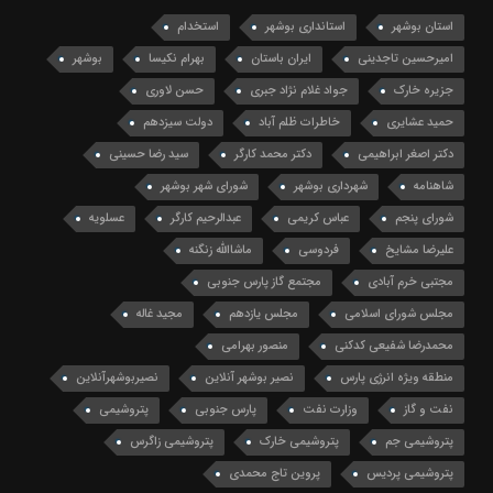
استان بوشهر
استانداری بوشهر
استخدام
امیرحسین تاجدینی
ایران باستان
بهرام نکیسا
بوشهر
جزیره خارک
جواد غلام نژاد جبری
حسن لاوری
حمید عشایری
خاطرات ظلم آباد
دولت سیزدهم
دکتر اصغر ابراهیمی
دکتر محمد کارگر
سید رضا حسینی
شاهنامه
شهرداری بوشهر
شورای شهر بوشهر
شورای پنجم
عباس کریمی
عبدالرحیم کارگر
عسلویه
علیرضا مشایخ
فردوسی
ماشاالله زنگنه
مجتبی خرم آبادی
مجتمع گاز پارس جنوبی
مجلس شورای اسلامی
مجلس یازدهم
مجید غاله
محمدرضا شفیعی کدکنی
منصور بهرامی
منطقه ویژه انرژی پارس
نصیر بوشهر آنلاین
نصیربوشهرآنلاین
نفت و گاز
وزارت نفت
پارس جنوبی
پتروشیمی
پتروشیمی جم
پتروشیمی خارک
پتروشیمی زاگرس
پتروشیمی پردیس
پروین تاج محمدی