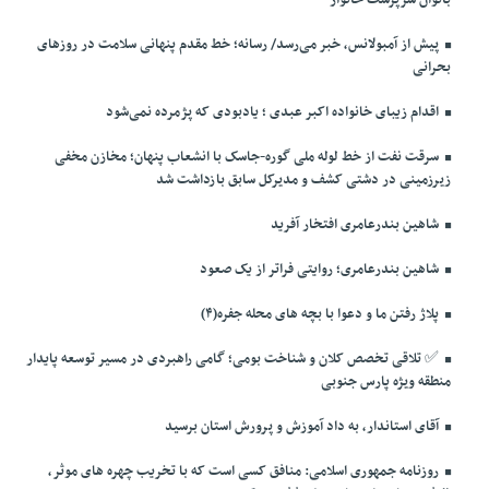
بانوان سرپرست خانوار
پیش از آمبولانس، خبر می‌رسد/ رسانه؛ خط مقدم پنهانی سلامت در روزهای
بحرانی
اقدام زیبای خانواده اکبر عبدی ؛ یادبودی که پژمرده نمی‌شود
سرقت نفت از خط لوله ملی گوره-جاسک با انشعاب پنهان؛ مخازن مخفی
زیرزمینی در دشتی کشف و مدیرکل سابق بازداشت شد
شاهین بندرعامری افتخار آفرید
شاهین بندرعامری؛ روایتی فراتر از یک صعود
پلاژ رفتن ما و دعوا با بچه های محله جفره(۴)
✅️ تلاقی تخصص کلان و شناخت بومی؛ گامی راهبردی در مسیر توسعه پایدار
منطقه ویژه پارس جنوبی
آقای استاندار، به داد آموزش و پرورش استان برسید
روزنامه جمهوری اسلامی: منافق کسی است که با تخریب چهره های موثر،