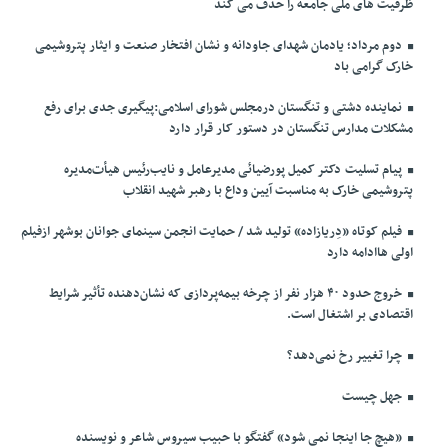
ظرفیت های ملی جامعه را حذف می کند
دوم مرداد؛ یادمان شهدای جاودانه و نشان افتخار صنعت و ایثار پتروشیمی
خارک گرامی باد
نماینده دشتی و تنگستان درمجلس شورای اسلامی:پیگیری جدی برای رفع
مشکلات مدارس تنگستان در دستور کار قرار دارد
پیام تسلیت دکتر کمیل پورضیائی مدیرعامل و نایب‌رئیس هیأت‌مدیره
پتروشیمی خارک به مناسبت آیین وداع با رهبر شهید انقلاب
فیلم کوتاه «دِریازاده» تولید شد / حمایت انجمن سینمای جوانان بوشهر ازفیلم
اولی هاادامه دارد
خروج حدود ۴۰ هزار نفر از چرخه بیمه‌پردازی که نشان‌دهنده تأثیر شرایط
اقتصادی بر اشتغال است.
چرا تغییر رخ نمی‌دهد؟
جهل چیست
«هیچ جا اینجا نمی شود» گفتگو با حبیب سیروس شاعر و نویسنده