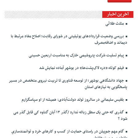
آخرین اخبار
مثلث طلائی
بررسی وضعیت قراردادهای یوتیلیتی در شورای رقابت؛ اصلاح مفاد مرتبط با
دیماند و اضافه‌مصرف
پیام تسلیت شرکت پتروشیمی خارک به مناسبت اربعین حسینی
فیلم کوتاه «دره لاک‌پشت‌ها» در بوشهر آماده نمایش شد
جهاد دانشگاهی بوشهر؛ از توسعه فناوری تا تربیت نیروی متخصص در مسیر
پاسخگویی به نیازهای استان
بلقیس سلیمانی در سالروز تولد دولت‌آبادی: همیشه از او سپاسگزارم
گذری که حتی یک سطل زباله ندارد /گذر ۱۳ آبان گناوه کی قابل گذر می
شود ؟
گام مهم جم‌پیلن در راستای حمایت از کسب و کارهای خرد و توانمندسازیِ