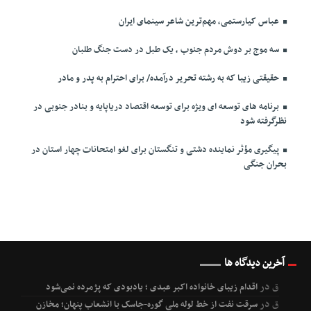
عباس کیارستمی، مهم‌ترین شاعر سینمای ایران
سه موج بر دوش مردم جنوب ، یک طبل در دست جنگ طلبان
حقیقتی زیبا که به رشته تحریر درآمده/ برای احترام به پدر و مادر
برنامه های توسعه ای ویژه برای توسعه اقتصاد دریاپایه و بنادر جنوبی در
نظرگرفته شود
پیگیری مؤثر نماینده دشتی و تنگستان برای لغو امتحانات چهار استان در
بحران جنگی
آخرین دیدگاه ها
ق
در
اقدام زیبای خانواده اکبر عبدی ؛ یادبودی که پژمرده نمی‌شود
ق
در
سرقت نفت از خط لوله ملی گوره-جاسک با انشعاب پنهان؛ مخازن