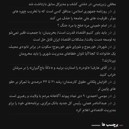
مخفی زیرزمینی در دشتی کشف و مدیرکل سابق بازداشت شد
ق
در
روزنامه جمهوری اسلامی: منافق کسی است که با تخریب چهره های
موثر، ظرفیت های ملی جامعه را حذف می کند
ق
در
امام خمینی مرد صلح یا مرد جنگ ؟
ق
در
باید باور کنیم اقتصاد قدرت است/ بحرینیان: با جمعیت فقیر نمی‌شود
به توسعه دست یافت/ مشکلات اقتصاد ایران قابل حل است
ق
در
شهردار خورموج و شورای شهر خورموج؛ سکوت در برابر نابودی معیشت
یک خانواده تا کجا؟آیا تاوان خطاهای مدیریت شهری را باید محرومان
بپردازند؟
ق
در
آقای عارف! «لودر» را استارت بزنید و «دکۀ باج‌گیران» را بر سرشان
خراب کنید
ق
در
افزایش پلکانی حقوق کارمندان؛ رشد ۲۱ تا ۴۳ درصدی با تمرکز بر حقوق
های پایین تر
ق
در
موسی احمدی: ۹ دی نماد پیوند آگاهانه مردم با ولایت و رهبری است
ق
در
عبدالناصر همتی، رئیس کل جدید بانک مرکزی، برنامه‌های خود را برای
مدیریت اقتصادی اعلام کرد
برچسب ها